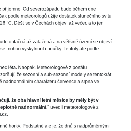
vně příjemné. Od severozápadu bude během dne
však podle meteorologů užije dostatek slunečního svitu.
26 °C. Déšť se v Čechách objeví až večer, a to jen
bude oblačná až zatažená a na většině území se objeví
e mohou vyskytnout i bouřky. Teploty ale podle
ec léta. Naopak. Meteorologové z portálu
orňují, že sezonní a sub-sezonní modely se tentokrát
ě nadnormálním charakteru července a srpna ve
í, že oba hlavní letní měsíce by měly být v
 teplotně nadnormální
," uvedli meteorologové z
.cz.
ně horký. Podstatné ale je, že dnů s nadprůměrnými