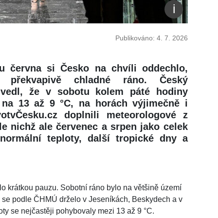
Publikováno: 4. 7. 2026
 června si Česko na chvíli oddechlo,
 překvapivě chladné ráno. Český
uvedl, že v sobotu kolem páté hodiny
y na 13 až 9 °C, na horách výjimečně i
otvČesku.cz doplnili meteorologové z
e nichž ale červenec a srpen jako celek
ormální teploty, další tropické dny a
lo krátkou pauzu. Sobotní ráno bylo na většině území
ti se podle ČHMÚ drželo v Jeseníkách, Beskydech a v
oty se nejčastěji pohybovaly mezi 13 až 9 °C.