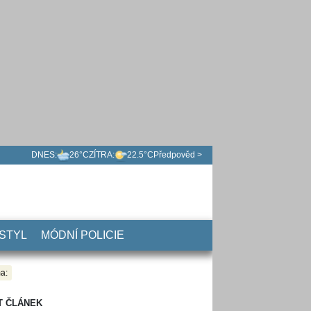
DNES:
26°C
ZÍTRA:
22.5°C
Předpověd >
 STYL
MÓDNÍ POLICIE
a:
T ČLÁNEK