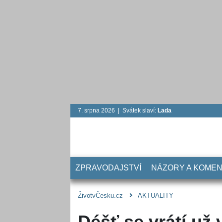
7. srpna 2026 | Svátek slaví:
Lada
ZPRAVODAJSTVÍ
NÁZORY A KOME
ŽivotvČesku.cz
AKTUALITY
Déšť se vrátí už 