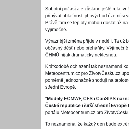
Sobotní počasí ale zůstane ještě relati
přibývat oblačnost, jihovýchod území si 
Právě tam se teploty mohou dostat až na 
výjimečně.
Výraznější změna přijde v neděli. Ta už 
občasný déšť nebo přeháňky. Výjimečně s
ČHMÚ nijak dramaticky neklesnou.
Krátkodobé ochlazení tak neznamená kon
Meteocentrum.cz pro ŽivotvČesku.cz upoz
poměrně jednoznačně shodují na teplotn
střední Evropě.
"
Modely ECMWF, CFS i CanSIPS naznačuj
České republice i širší střední Evropě
portálu Meteocentrum.cz pro ŽivotvČesku
To neznamená, že každý den bude extrém