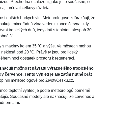
pizod. Přechodná ochlazení, jako je to současné, se
ají určovat celkový ráz léta.
ost dalších horkých vln. Meteorologové zdůrazňují, že
zopakuje mimořádná vlna veder z konce června, kdy
ávrat tropických dnů, tedy dnů s teplotou alespoň 30
obnější.
ny s maximy kolem 35 °C a výše. Ve městech mohou
a neklesá pod 20 °C. Právě ty jsou pro lidský
ěhem noci dostatek prostoru k regeneraci.
značují možnost návratu výraznějšího tropického
y července. Tento výhled je ale zatím nutné brát
doplnili meteorologové pro ŽivotvČesku.cz.
ímco teplotní výhled je podle meteorologů poměrně
itější. Současné modely ale naznačují, že červenec a
odnormální.