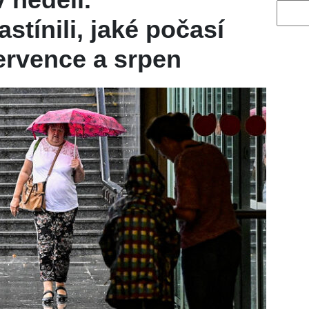
Vyhled
tínili, jaké počasí
ervence a srpen