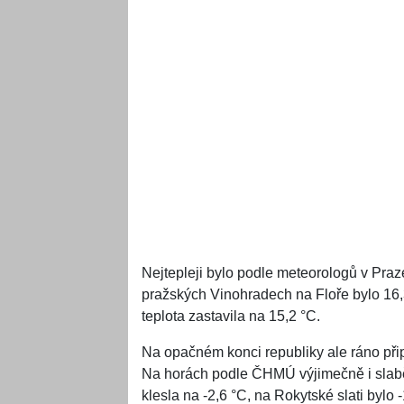
Nejtepleji bylo podle meteorologů v Pra
pražských Vinohradech na Floře bylo 16
teplota zastavila na 15,2 °C.
Na opačném konci republiky ale ráno přip
Na horách podle ČHMÚ výjimečně i slabě 
klesla na -2,6 °C, na Rokytské slati bylo -