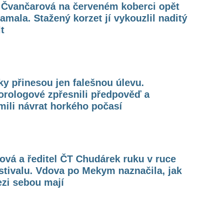
a Čvančarová na červeném koberci opět
amala. Stažený korzet jí vykouzlil naditý
t
y přinesou jen falešnou úlevu.
orologové zpřesnili předpověď a
ili návrat horkého počasí
ová a ředitel ČT Chudárek ruku v ruce
stivalu. Vdova po Mekym naznačila, jak
zi sebou mají