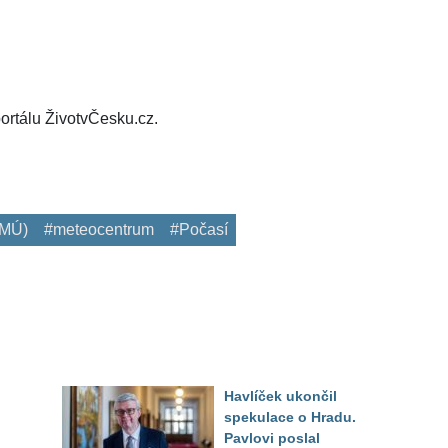
ortálu ŽivotvČesku.cz.
HMÚ)
#meteocentrum
#Počasí
Havlíček ukončil
spekulace o Hradu.
Pavlovi poslal