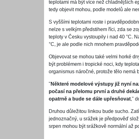
teplotami má být více než chladnějších e
tedy objevit mohou, podle modelů ale nem
S vyššími teplotami roste i pravděpodobn
nelze s velkým předstihem říci, zda se 
teploty v Česku vystoupily i nad 40 °C. N
°C, je ale podle nich mnohem pravděpod
Objevovat se mohou také velmi horké d
být problémem i tropické noci, kdy teplot
organismus náročné, protože tělo nemá b
"
Některé modelové výstupy již nyní na
počasí na přelomu první a druhé dekád
opatrně a bude se dále upřesňovat
," 
Druhou důležitou linkou bude sucho. Zat
jednoznačný, u srážek je předpověď slož
srpen mohou být srážkově normální až p