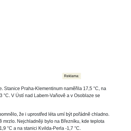
Reklama:
ze. Stanice Praha-Klementinum naměřila 17,5 °C, na
,3 °C. V Ústí nad Labem-Vaňově a v Osoblaze se
omnělo, že i uprostřed léta umí být pořádně chladno.
mrzlo. Nejchladněji bylo na Březníku, kde teplota
1,9 °C a na stanici Kvilda-Perla -1,7 °C.