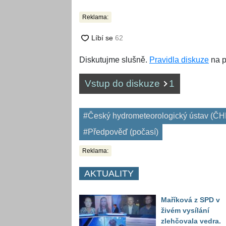
Reklama:
Diskutujme slušně.
Pravidla diskuze
na p
Vstup do diskuze
1
#Český hydrometeorologický ústav (Č
#Předpověď (počasí)
Reklama:
AKTUALITY
Maříková z SPD v
živém vysílání
zlehčovala vedra.