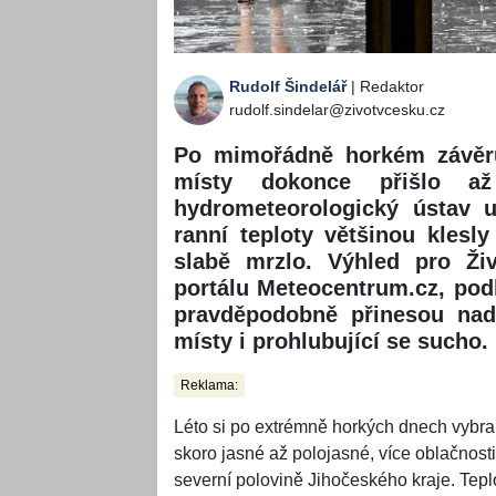
Rudolf Šindelář
| Redaktor
rudolf.sindelar@zivotvcesku.cz
Po mimořádně horkém závěru
místy dokonce přišlo až
hydrometeorologický ústav 
ranní teploty většinou klesl
slabě mrzlo. Výhled pro Živ
portálu Meteocentrum.cz, podl
pravděpodobně přinesou nadn
místy i prohlubující se sucho.
Reklama:
Léto si po extrémně horkých dnech vybra
skoro jasné až polojasné, více oblačnos
severní polovině Jihočeského kraje. Tepl