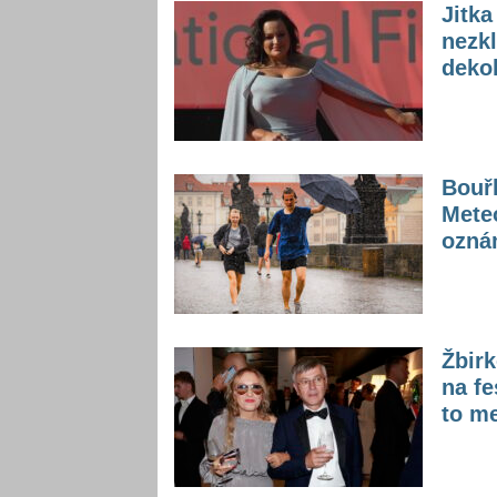
Jitk
nezkl
dekol
Bouřk
Mete
oznám
Žbirk
na fe
to me