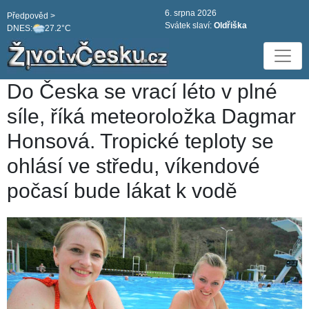
6. srpna 2026
Předpověd >
Svátek slaví:
Oldřiška
DNES:
27.2°C
Do Česka se vrací léto v plné
síle, říká meteoroložka Dagmar
Honsová. Tropické teploty se
ohlásí ve středu, víkendové
počasí bude lákat k vodě