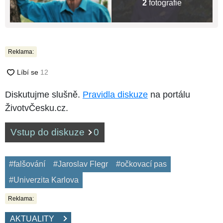
2
fotografie
Reklama:
Diskutujme slušně.
Pravidla diskuze
na portálu
ŽivotvČesku.cz.
Vstup do diskuze
0
#falšování
#Jaroslav Flegr
#očkovací pas
#Univerzita Karlova
Reklama:
AKTUALITY