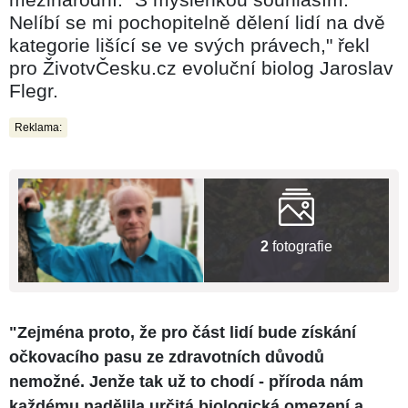
Nelíbí se mi pochopitelně dělení lidí na dvě
kategorie lišící se ve svých právech," řekl
pro ŽivotvČesku.cz evoluční biolog Jaroslav
Flegr.
Reklama:
2
fotografie
"Zejména proto, že pro část lidí bude získání
očkovacího pasu ze zdravotních důvodů
nemožné. Jenže tak už to chodí - příroda nám
každému nadělila určitá biologická omezení a