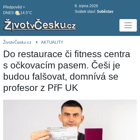
8. srpna 2026
Předpověd >
Svátek slaví:
Soběslav
DNES:
14.5°C
ŽivotvČesku.cz
AKTUALITY
Do restaurace či fitness centra
s očkovacím pasem. Češi je
budou falšovat, domnívá se
profesor z PřF UK