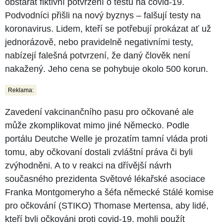
obstarat fiktivní potvrzení o testu na covid-19.
Podvodníci přišli na nový byznys – falšují testy na
koronavirus. Lidem, kteří se potřebují prokázat ať už
jednorázově, nebo pravidelně negativními testy,
nabízejí falešná potvrzení, že daný člověk není
nakažený. Jeho cena se pohybuje okolo 500 korun.
Reklama:
Zavedení vakcinančního pasu pro očkované ale
může zkomplikovat mimo jiné Německo. Podle
portálu Deutche Welle je prozatím tamní vláda proti
tomu, aby očkovaní dostali zvláštní práva či byli
zvýhodněni. A to v reakci na dřívější návrh
současného prezidenta Světové lékařské asociace
Franka Montgomeryho a šéfa německé Stálé komise
pro očkování (STIKO) Thomase Mertensa, aby lidé,
kteří byli očkováni proti covid-19, mohli použít