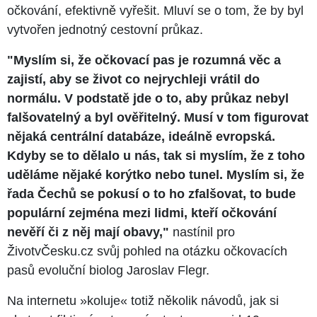
očkování, efektivně vyřešit. Mluví se o tom, že by byl
vytvořen jednotný cestovní průkaz.
"Myslím si, že očkovací pas je rozumná věc a
zajistí, aby se život co nejrychleji vrátil do
normálu. V podstatě jde o to, aby průkaz nebyl
falšovatelný a byl ověřitelný. Musí v tom figurovat
nějaká centrální databáze, ideálně evropská.
Kdyby se to dělalo u nás, tak si myslím, že z toho
uděláme nějaké korýtko nebo tunel. Myslím si, že
řada Čechů se pokusí o to ho zfalšovat, to bude
populární zejména mezi lidmi, kteří očkování
nevěří či z něj mají obavy,"
nastínil pro
ŽivotvČesku.cz svůj pohled na otázku očkovacích
pasů evoluční biolog Jaroslav Flegr.
Na internetu »koluje« totiž několik návodů, jak si