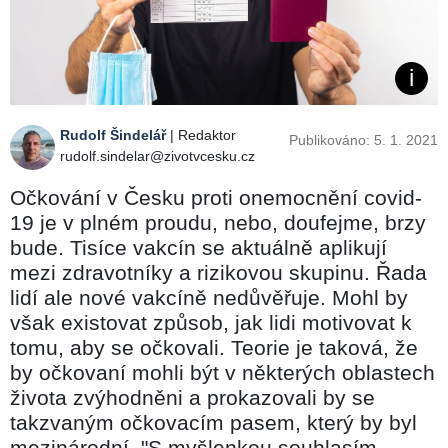
Rudolf Šindelář
| Redaktor
Publikováno: 5. 1. 2021
rudolf.sindelar@zivotvcesku.cz
Očkování v Česku proti onemocnění covid-
19 je v plném proudu, nebo, doufejme, brzy
bude. Tisíce vakcín se aktuálně aplikují
mezi zdravotníky a rizikovou skupinu. Řada
lidí ale nové vakcíně nedůvěřuje. Mohl by
však existovat způsob, jak lidi motivovat k
tomu, aby se očkovali. Teorie je taková, že
by očkovaní mohli být v některých oblastech
života zvýhodněni a prokazovali by se
takzvaným očkovacím pasem, který by byl
mezinárodní. "S myšlenkou souhlasím.