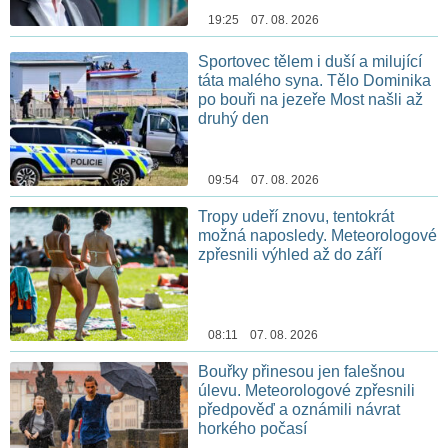
19:25 07. 08. 2026
Sportovec tělem i duší a milující
táta malého syna. Tělo Dominika
po bouři na jezeře Most našli až
druhý den
09:54 07. 08. 2026
Tropy udeří znovu, tentokrát
možná naposledy. Meteorologové
zpřesnili výhled až do září
08:11 07. 08. 2026
Bouřky přinesou jen falešnou
úlevu. Meteorologové zpřesnili
předpověď a oznámili návrat
horkého počasí