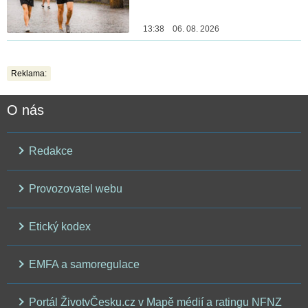
13:38 06. 08. 2026
Reklama:
O nás
Redakce
Provozovatel webu
Etický kodex
EMFA a samoregulace
Portál ŽivotvČesku.cz v Mapě médií a ratingu NFNZ