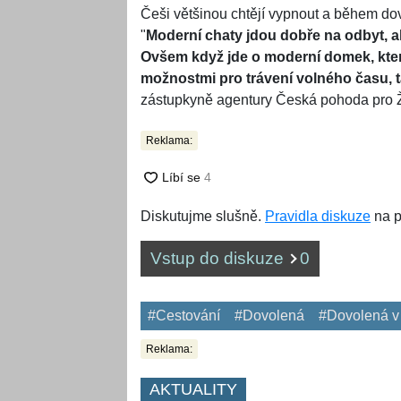
Češi většinou chtějí vypnout a během d
"
Moderní chaty jdou dobře na odbyt, a
Ovšem když jde o moderní domek, kte
možnostmi pro trávení volného času, t
zástupkyně agentury Česká pohoda pro 
Reklama:
Diskutujme slušně.
Pravidla diskuze
na p
Vstup do diskuze
0
#Cestování
#Dovolená
#Dovolená v
Reklama:
AKTUALITY