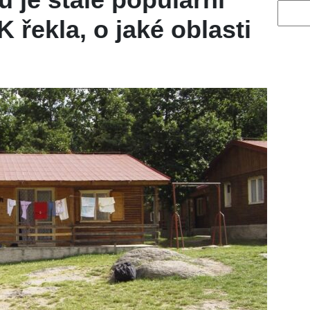
Vyhled
 řekla, o jaké oblasti