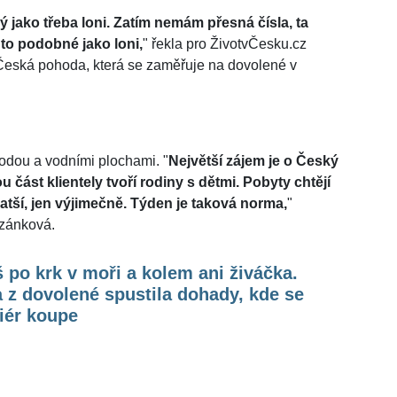
ký jako třeba loni. Zatím nemám přesná čísla, ta
 to podobné jako loni,
" řekla pro ŽivotvČesku.cz
Česká pohoda, která se zaměřuje na dovolené v
rodou a vodními plochami. "
Největší zájem je o Český
u část klientely tvoří rodiny s dětmi. Pobyty chtějí
atší, jen výjimečně. Týden je taková norma,
"
azánková.
 po krk v moři a kolem ani živáčka.
 z dovolené spustila dohady, kde se
iér koupe