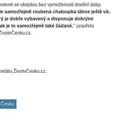
ovolené se obejdou bez vymožeností dnešní doby.
le samozřejmě roubená chaloupka táhne ještě víc.
rý je dobře vybavený a disponuje dobrými
ak je to samozřejmě také žádané,
" uzavřela
ŽivotvČesku.cz.
ortálu ŽivotvČesku.cz.
 Česku