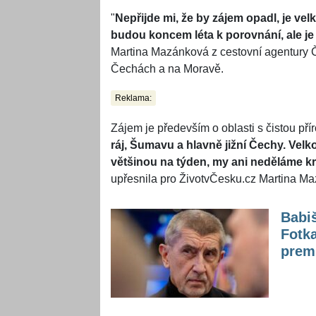
"
Nepřijde mi, že by zájem opadl, je vel
budou koncem léta k porovnání, ale je
Martina Mazánková z cestovní agentury 
Čechách a na Moravě.
Reklama:
Zájem je především o oblasti s čistou pří
ráj, Šumavu a hlavně jižní Čechy. Velko
většinou na týden, my ani neděláme kr
upřesnila pro ŽivotvČesku.cz Martina M
Babiš
Fotka
prem