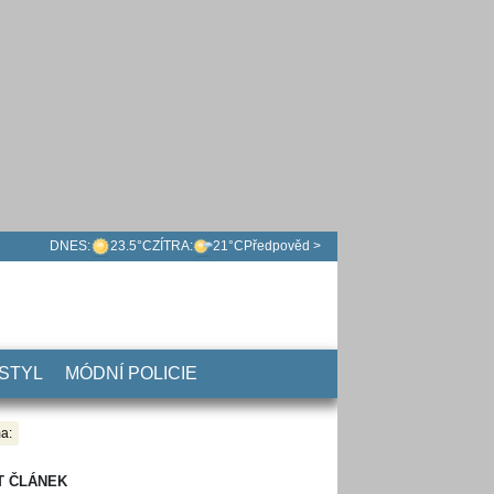
DNES:
23.5°C
ZÍTRA:
21°C
Předpověd >
 STYL
MÓDNÍ POLICIE
a:
T ČLÁNEK