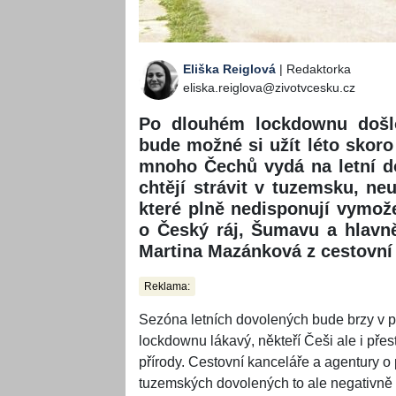
Eliška Reiglová
| Redaktorka
eliska.reiglova@zivotvcesku.cz
Po dlouhém lockdownu došlo
bude možné si užít léto skoro
mnoho Čechů vydá na letní do
chtějí strávit v tuzemsku, ne
které plně nedisponují vymož
o Český ráj, Šumavu a hlavně
Martina Mazánková z cestovní
Reklama:
Sezóna letních dovolených bude brzy v p
lockdownu lákavý, někteří Češi ale i pře
přírody. Cestovní kanceláře a agentury 
tuzemských dovolených to ale negativně 