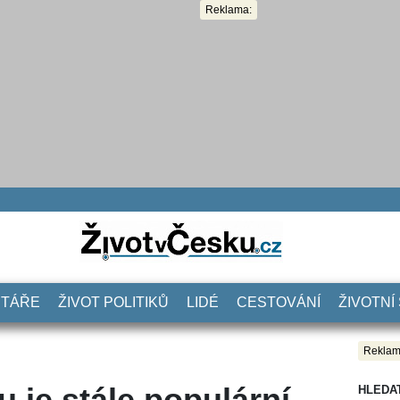
Reklama:
NTÁŘE
ŽIVOT POLITIKŮ
LIDÉ
CESTOVÁNÍ
ŽIVOTNÍ
Reklam
 je stále populární
HLEDA