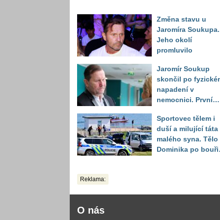
Změna stavu u
Jaromíra Soukupa.
Jeho okolí
promluvilo
Jaromír Soukup
skončil po fyzické
napadení v
nemocnici. První
slova právničky
Sportovec tělem i
duší a milující táta
malého syna. Tělo
Dominika po bouři
na jezeře Most naš
až druhý den
Reklama:
O nás