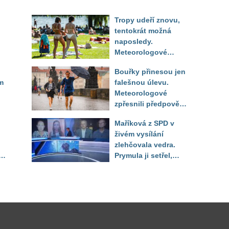
Tropy udeří znovu,
tentokrát možná
naposledy.
Meteorologové
zpřesnili výhled až
Bouřky přinesou jen
do září
m
falešnou úlevu.
Meteorologové
zpřesnili předpověď
a oznámili návrat
Maříková z SPD v
horkého počasí
živém vysílání
zlehčovala vedra.
Prymula ji setřel,
li
když vytáhl děsivé
číslo