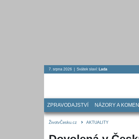
7. srpna 2026 | Svátek slaví:
Lada
ZPRAVODAJSTVÍ
NÁZORY A KOME
ŽivotvČesku.cz
AKTUALITY
Dovolená v Česku