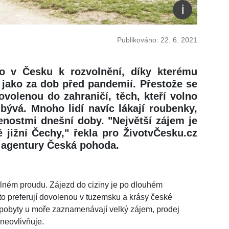
Publikováno: 22. 6. 2021
 v Česku k rozvolnění, díky kterému
 jako za dob před pandemií. Přestože se
volenou do zahraničí, těch, kteří volno
ubývá. Mnoho lidí navíc lákají roubenky,
enostmi dnešní doby. "Největší zájem je
 jižní Čechy," řekla pro ŽivotvČesku.cz
 agentury Česká pohoda.
lném proudu. Zájezd do ciziny je po dlouhém
sto preferují dovolenou v tuzemsku a krásy české
o pobyty u moře zaznamenávají velký zájem, prodej
neovlivňuje.