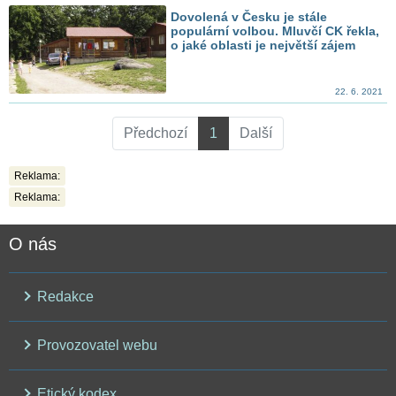
Dovolená v Česku je stále
populární volbou. Mluvčí CK řekla,
o jaké oblasti je největší zájem
22. 6. 2021
Předchozí
1
Další
Reklama:
Reklama:
O nás
Redakce
Provozovatel webu
Etický kodex