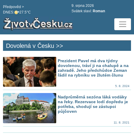
9. srpna 2026
Předpověd >
Svátek slaví:
Roman
DNES:
27.5°C
Dovolená v Česku >>
Prezident Pavel má dva týdny
dovolenou, tráví ji na chalupě a na
zahradě. Jeho předchůdce Zeman
řádil na rybníku ve žlutém člunu
5. 8. 2024
Nadprůměrná sezóna láká vodáky
na řeky. Rezervace lodí dopředu je
potřeba, shodují se zástupci
půjčoven
11. 8. 2021