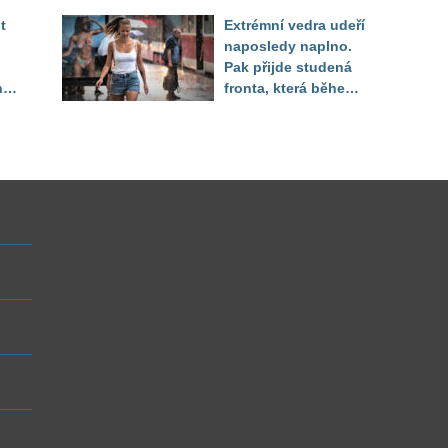
Decroix pak tvrdě
t
Extrémní vedra udeří
setřel
naposledy naplno.
Pak přijde studená
ny
fronta, která během
několika hodin otočí
počasí