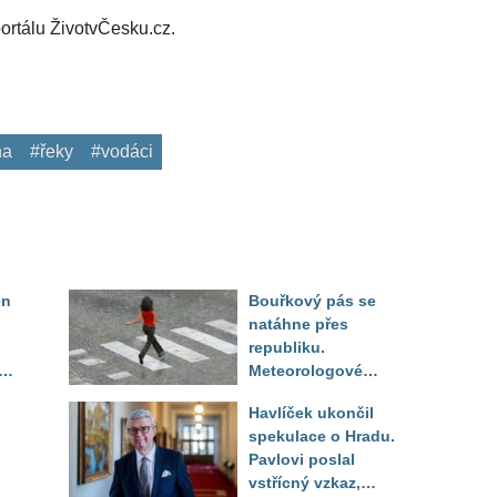
ortálu ŽivotvČesku.cz.
na
#řeky
#vodáci
en
Bouřkový pás se
natáhne přes
republiku.
ěď
Meteorologové
zpřesnili lokality pod
Havlíček ukončil
výstrahou, kde hrozí
spekulace o Hradu.
kroupy a prudký vítr
Pavlovi poslal
vstřícný vzkaz,