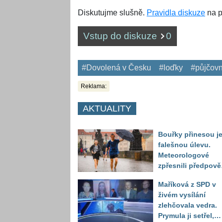
Diskutujme slušně.
Pravidla diskuze
na p
Vstup do diskuze
0
#Dovolená v Česku
#loďky
#půjčov
Reklama:
AKTUALITY
Bouřky přinesou j
falešnou úlevu.
Meteorologové
zpřesnili předpov
a oznámili návrat
Maříková z SPD v
horkého počasí
živém vysílání
zlehčovala vedra.
Prymula ji setřel,