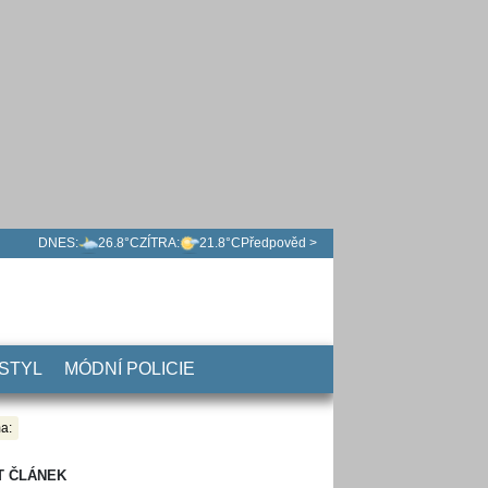
DNES:
26.8°C
ZÍTRA:
21.8°C
Předpověd >
 STYL
MÓDNÍ POLICIE
a:
T ČLÁNEK