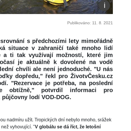
Publikováno: 11. 8. 2021
 srovnání s předchozími lety mimořádně
ká situace v zahraničí také mnoho lidí
a ti tak využívají možností, které jim
Počasí je aktuálně k dovolené na vodě
slední chvíli ale není jednoduché. "U nás
loďky dopředu," řekl pro ŽivotvČesku.cz
dí. "Rezervace je potřeba, na poslední
je obtížně," potvrdil informaci pro
z půjčovny lodí VOD-DOG.
ou nadmíru užít. Tropických dní nebylo mnoho, srážek
 než vyhovující. "
V globálu se dá říct, že letošní