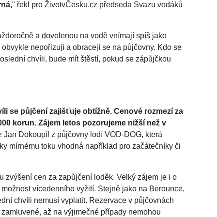
rná,
" řekl pro ŽivotvČesku.cz předseda Svazu vodáků
 každoročně a dovolenou na vodě vnímají spíš jako
ky obvykle nepořizují a obracejí se na půjčovny. Kdo se
lední chvíli, bude mít štěstí, pokud se zápůjčkou
íli se půjčení zajišťuje obtížně. Cenové rozmezí za
1000 korun. Zájem letos pozorujeme nižší než v
cz Jan Dokoupil z půjčovny lodí VOD-DOG, která
íky mírnému toku vhodná například pro začátečníky či
 zvýšení cen za zapůjčení loděk. Velký zájem je i o
e možnost vícedenního vyžití. Stejně jako na Berounce,
ední chvíli nemusí vyplatit. Rezervace v půjčovnách
ě zamluvené, až na výjimečné případy nemohou