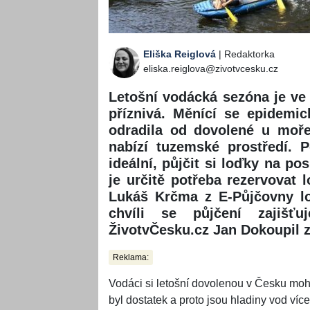
Eliška Reiglová
| Redaktorka
eliska.reiglova@zivotvcesku.cz
Letošní vodácká sezóna je ve
příznivá. Měnící se epidemic
odradila od dovolené u moře 
nabízí tuzemské prostředí. 
ideální, půjčit si loďky na po
je určitě potřeba rezervovat 
Lukáš Krčma z E-Půjčovny lo
chvíli se půjčení zajišťu
ŽivotvČesku.cz Jan Dokoupil 
Reklama:
Vodáci si letošní dovolenou v Česku moh
byl dostatek a proto jsou hladiny vod více