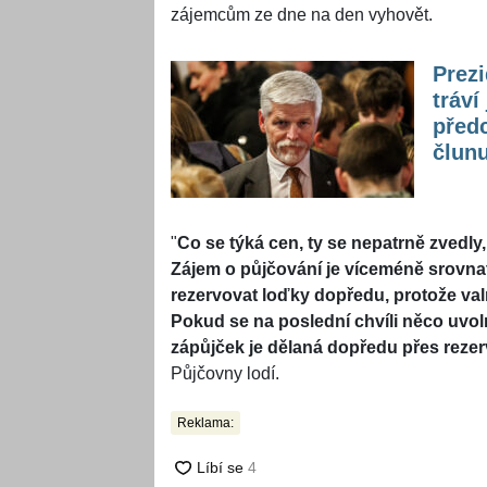
zájemcům ze dne na den vyhovět.
Prez
tráví
před
člun
"
Co se týká cen, ty se nepatrně zvedly,
Zájem o půjčování je víceméně srovnate
rezervovat loďky dopředu, protože v
Pokud se na poslední chvíli něco uvolní
zápůjček je dělaná dopředu přes rezer
Půjčovny lodí.
Reklama: