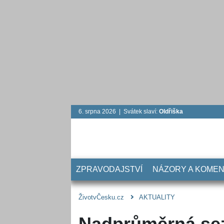
6. srpna 2026 | Svátek slaví:
Oldřiška
ZPRAVODAJSTVÍ
NÁZORY A KOME
ŽivotvČesku.cz
AKTUALITY
Nadprůměrná sez