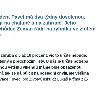
ident Pavel má dva týdny dovolenou,
 ji na chalupě a na zahradě. Jeho
chůdce Zeman řádil na rybníku ve žlutém
u
 zhruba o 5 až 10 procent, víc to určitě nebude.
lný s předchozími lety. U nás je určitě potřeba
alnou většinu víkendů máme plně obsazenou.
, tak se dá půjčit na poslední chvíli, ale většina
vace,
" uvedl pro ŽivotvČesku.cz Lukáš Krčma z E-