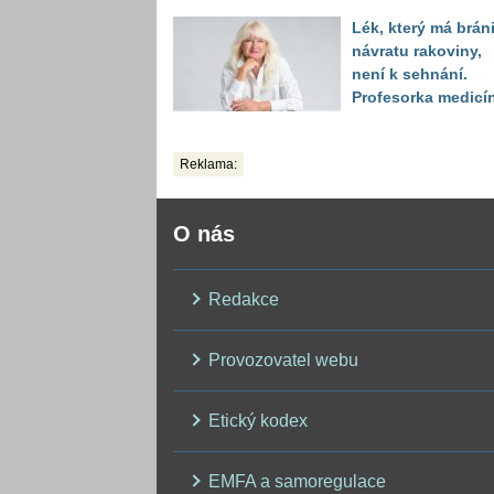
když vytáhl děsivé
Lék, který má bráni
číslo
návratu rakoviny,
není k sehnání.
Profesorka medicí
promluvila jako
pacientka
Reklama:
O nás
Redakce
Provozovatel webu
Etický kodex
EMFA a samoregulace