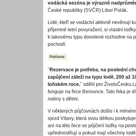
vodácká sezóna je výrazně nadprůmě
České republiky (SVČR) Libor Polák.
Lidé, kteří se vodáctví aktivně nevěnují
příjemné letní povyražení, si vlastní loď
k takovému typu dovolené rozhodne na pos
pochodí.
Reklama:
"
Rezervace je potřeba, na poslední chv
zapůjčení záleží na typu lodě, 200 až 
loňském roce,
" sdělil pro ŽivotvČesku.
funguje na řece Berounce. Tato řeka je d
rodiny s dětmi.
V některých půjčovnách došlo i k mírnému
sjezd Vltavy, která svou délkou poskytuj
ani na této řece se půjčení loďky na posl
upřednostňují a pokud mají všechny lod