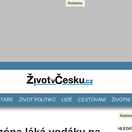
Reklama:
NTÁŘE
ŽIVOT POLITIKŮ
LIDÉ
CESTOVÁNÍ
ŽIVOTNÍ
Reklam
óna láká vodáky na
HLEDA