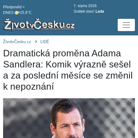
7. srpna 2026
Předpověd >
Svátek slaví:
Lada
DNES:
25.8°C
ŽivotvČesku.cz
LIDÉ
Dramatická proměna Adama
Sandlera: Komik výrazně sešel
a za poslední měsíce se změnil
k nepoznání