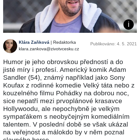
Klára Zaňková
| Redaktorka
Publikováno: 4. 5. 2021
klara.zankova@zivotvcesku.cz
Humor je jeho obrovskou předností a do
jisté míry i profesí. Americký komik Adam
Sandler (54), známý například jako Sony
Koufax z rodinné komedie Velký táta nebo z
kouzelného filmu Pohádky na dobrou noc,
sice nepatří mezi prvoplánové krasavce
Hollywoodu, ale nepochybně je velkým
sympaťákem s neobyčejným komediálním
talentem. V poslední době se však ukázal
na veřejnost a málokdo by v něm poznal
slavného herce.