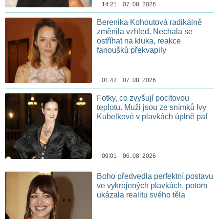
14:21 07. 08. 2026
Berenika Kohoutová radikálně
změnila vzhled. Nechala se
ostříhat na kluka, reakce
fanoušků překvapily
01:42 07. 08. 2026
Fotky, co zvyšují pocitovou
teplotu. Muži jsou ze snímků Ivy
Kubelkové v plavkách úplně paf
09:01 06. 08. 2026
Boho předvedla perfektní postavu
ve vykrojených plavkách, potom
ukázala realitu svého těla