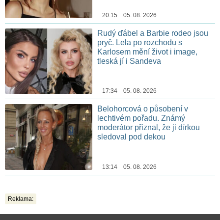
20:15 05. 08. 2026
Rudý ďábel a Barbie rodeo jsou
pryč. Lela po rozchodu s
Karlosem mění život i image,
tleská jí i Sandeva
17:34 05. 08. 2026
Belohorcová o působení v
lechtivém pořadu. Známý
moderátor přiznal, že ji dírkou
sledoval pod dekou
13:14 05. 08. 2026
Reklama: