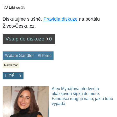
Diskutujme slušně.
Pravidla diskuze
na portálu
ŽivotvČesku.cz.
Vstup do diskuze
0
#Adam Sandler
#Herec
Reklama:
LIDÉ
Alex Mynářová předvedla
ukázkovou šipku do moře.
Fanoušci reagují na to, jak u toho
vypadá