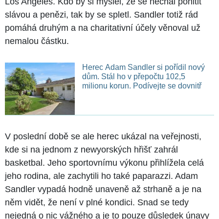
Los Angeles. Kdo by si myslel, že se nechal pohltit
slávou a penězi, tak by se spletl. Sandler totiž rád
pomáhá druhým a na charitativní účely věnoval už
nemalou částku.
Herec Adam Sandler si pořídil nový
dům. Stál ho v přepočtu 102,5
milionu korun. Podívejte se dovnitř
V poslední době se ale herec ukázal na veřejnosti,
kde si na jednom z newyorských hřišť zahrál
basketbal. Jeho sportovnímu výkonu přihlížela celá
jeho rodina, ale zachytili ho také paparazzi. Adam
Sandler vypadá hodně unaveně až strhaně a je na
něm vidět, že není v plné kondici. Snad se tedy
nejedná o nic vážného a je to pouze důsledek únavy