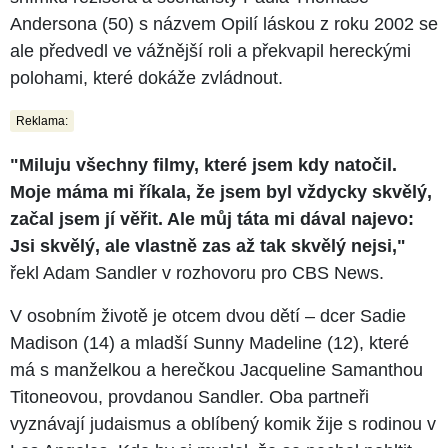
Andersona (50) s názvem Opilí láskou z roku 2002 se
ale předvedl ve vážnější roli a překvapil hereckými
polohami, které dokáže zvládnout.
Reklama:
"Miluju všechny filmy, které jsem kdy natočil.
Moje máma mi říkala, že jsem byl vždycky skvělý,
začal jsem jí věřit. Ale můj táta mi dával najevo:
Jsi skvělý, ale vlastně zas až tak skvělý nejsi,"
řekl Adam Sandler v rozhovoru pro CBS News.
V osobním životě je otcem dvou dětí – dcer Sadie
Madison (14) a mladší Sunny Madeline (12), které
má s manželkou a herečkou Jacqueline Samanthou
Titoneovou, provdanou Sandler. Oba partneři
vyznávají judaismus a oblíbený komik žije s rodinou v