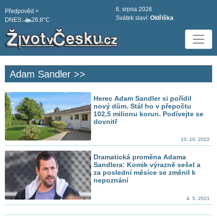
6. srpna 2026
Předpověd >
Svátek slaví:
Oldřiška
DNES:
26.8°C
Adam Sandler >>
Herec Adam Sandler si pořídil
nový dům. Stál ho v přepočtu
102,5 milionu korun. Podívejte se
dovnitř
10. 10. 2022
Dramatická proměna Adama
Sandlera: Komik výrazně sešel a
za poslední měsíce se změnil k
nepoznání
4. 5. 2021