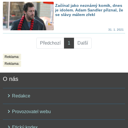
Začínal jako neznámý komik, dnes
je idolem. Adam Sandler přiznal, že
se slávy málem zřekl
31. 1. 2021
Předchozí
1
Další
Reklama:
Reklama:
O nás
Redakce
Provozovatel webu
Etický kodex