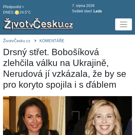
7. srpna 2026
Předpověd >
Svátek slaví:
Lada
DNES:
24.5°C
ŽivotvČesku.cz
KOMENTÁŘE
Drsný střet. Bobošíková
zlehčila válku na Ukrajině,
Nerudová jí vzkázala, že by se
pro koryto spojila i s ďáblem