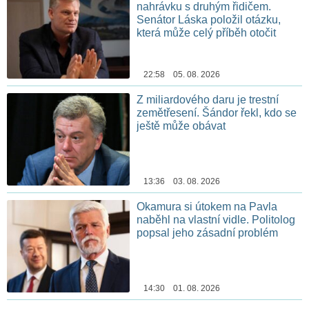
nahrávku s druhým řidičem.
Senátor Láska položil otázku,
která může celý příběh otočit
22:58 05. 08. 2026
Z miliardového daru je trestní
zemětřesení. Šándor řekl, kdo se
ještě může obávat
13:36 03. 08. 2026
Okamura si útokem na Pavla
naběhl na vlastní vidle. Politolog
popsal jeho zásadní problém
14:30 01. 08. 2026