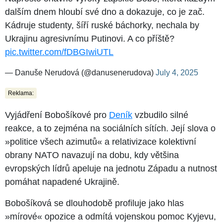
dalším dnem hloubí své dno a dokazuje, co je zač.
Kádruje studenty, šíří ruské báchorky, nechala by
Ukrajinu agresivnímu Putinovi. A co příště?
pic.twitter.com/fDBGIwiUTL
— Danuše Nerudová (@danusenerudova)
July 4, 2025
Reklama:
Vyjádření Bobošíkové pro
Deník
vzbudilo silné
reakce, a to zejména na sociálních sítích. Její slova o
»politice všech azimutů« a relativizace kolektivní
obrany NATO navazují na dobu, kdy většina
evropských lídrů apeluje na jednotu Západu a nutnost
pomáhat napadené Ukrajině.
Bobošíková se dlouhodobě profiluje jako hlas
»mírové« opozice a odmítá vojenskou pomoc Kyjevu,