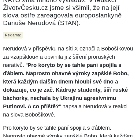
ŽivotvČesku.cz jsme si všimli, že na její
slova ostře zareagovala europoslankyně
Danuše Nerudová (STAN).
Reklama:
Nerudová v příspěvku na síti X označila Bobošíkovou
za »zapšklou« a obvinila ji z šíření proruských
narativů. "
Pro koryto by se tahle paní spojila s
ďáblem. Naprosto ohavné výroky zapšklé Bobo,
která každým dalším dnem hloubí své dno a
dokazuje, co je zač. Kádruje studenty, šíří ruské
báchorky, nechala by Ukrajinu agresivnímu
Putinovi. A co příště?
" napsala Nerudová v reakci
na slova Bobošíkové.
Pro koryto by se tahle paní spojila s ďáblem.
Naprosto ohavné výroky zapšklé Bobo, která každým