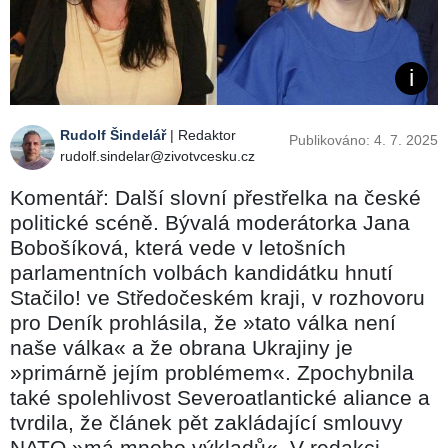
Rudolf Šindelář
| Redaktor
Publikováno: 4. 7. 2025
rudolf.sindelar@zivotvcesku.cz
Komentář: Další slovní přestřelka na české
politické scéně. Bývalá moderátorka Jana
Bobošíková, která vede v letošních
parlamentních volbách kandidátku hnutí
Stačilo! ve Středočeském kraji, v rozhovoru
pro Deník prohlásila, že »tato válka není
naše válka« a že obrana Ukrajiny je
»primárně jejím problémem«. Zpochybnila
také spolehlivost Severoatlantické aliance a
tvrdila, že článek pět zakládající smlouvy
NATO »má mnoho výkladů«. V redakci