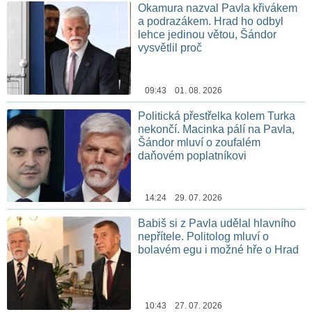
Okamura nazval Pavla křivákem
a podrazákem. Hrad ho odbyl
lehce jedinou větou, Šándor
vysvětlil proč
09:43 01. 08. 2026
Politická přestřelka kolem Turka
nekončí. Macinka pálí na Pavla,
Šándor mluví o zoufalém
daňovém poplatníkovi
14:24 29. 07. 2026
Babiš si z Pavla udělal hlavního
nepřítele. Politolog mluví o
bolavém egu i možné hře o Hrad
10:43 27. 07. 2026