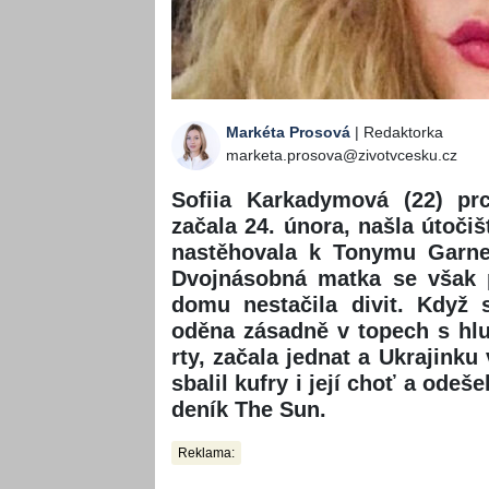
Markéta Prosová
| Redaktorka
marketa.prosova@zivotvcesku.cz
Sofiia Karkadymová (22) prc
začala 24. února, našla útočiš
nastěhovala k Tonymu Garnet
Dvojnásobná matka se však 
domu nestačila divit. Když 
oděna zásadně v topech s hl
rty, začala jednat a Ukrajinku
sbalil kufry i její choť a odeš
deník The Sun.
Reklama: