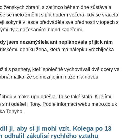
no ženských zbraní, a zatímco během dne zůstávala
vše se mělo změnit s příchodem večera, kdy se vracela
ejí sokyně v lásce předváděla své přednosti v topech s
udými rty a načesanými blond kadeřemi.
dy jsem nezamýšlela ani neplánovala přijít k nim
britskému deníku žena, která má nálepku »rozbíječka
ití s partnery, kteří společně vychovávali dvě dcery ve
násobná matka, že se mezi jejím mužem a novou
ibou v make-upu odešla. To se také stalo. K jejímu
s ní odešel i Tony. Podle informací webu metro.co.uk
íka Tonyho.
il ji, aby si ji mohl vzít. Kolega po 13
h odhalil zákulisí rychlého vztahu