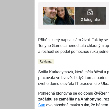
2
fotografie
Příběh, který napsal sám život. Tak by se 
Tonyho Garnetta nenechala chladným uprch
a rozhodl se podat pomocnou ruku jedné 
Reklama:
Sofiia Karkadymová, která měla štěstí a 
pracovala ve Lvově. I když Lorna, partn
svého domu otevřela IT pracovnici z Ukra
Pohledná blondýna se do domu čtyřčlenné
začátku se zaměřila na Anthonyho, rozh
Sun
dvojnásobná matka s tím, že během dv