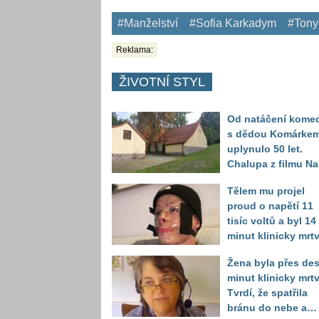
#Manželství
#Sofia Karkadym
#Tony
Reklama:
ŽIVOTNÍ STYL
Od natáčení kome
s dědou Komárke
uplynulo 50 let.
Chalupa z filmu Na
samotě u lesa se
Tělem mu projel
proměnila k
proud o napětí 11
nepoznání
tisíc voltů a byl 14
minut klinicky mrtv
Za kus šrotu zaplat
Žena byla přes des
mladík nejkrutější
minut klinicky mrtv
daň
Tvrdí, že spatřila
bránu do nebe a