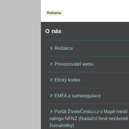
dostala na výběr
Reklama:
O nás
Redakce
Provozovatel webu
Etický kodex
EMFA a samoregulace
Portál ŽivotvČesku.cz v Mapě médií
ratingu NFNZ (Nadační fond nezávislé
žurnalistiky)