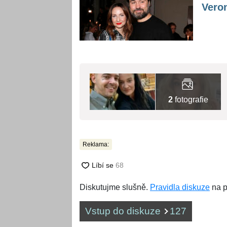
Vero
2
fotografie
Reklama:
Diskutujme slušně.
Pravidla diskuze
na p
Vstup do diskuze
127