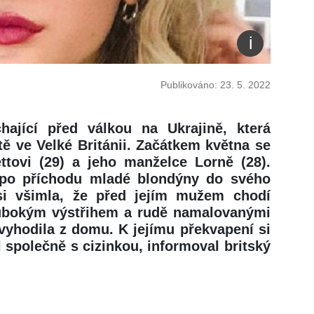
Publikováno: 23. 5. 2022
hající před válkou na Ukrajině, která
tě ve Velké Británii. Začátkem května se
tovi (29) a jeho manželce Lorně (28).
po příchodu mladé blondýny do svého
si všimla, že před jejím mužem chodí
ubokým výstřihem a rudě namalovanými
 vyhodila z domu. K jejímu překvapení si
el společně s cizinkou, informoval britský