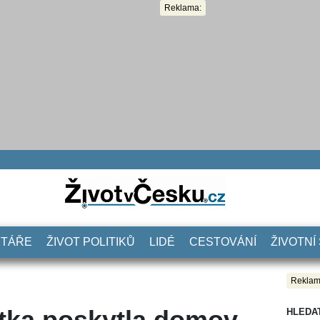
Reklama:
NTÁŘE
ŽIVOT POLITIKŮ
LIDÉ
CESTOVÁNÍ
ŽIVOTNÍ
Reklam
tka poskytla domov
HLEDA