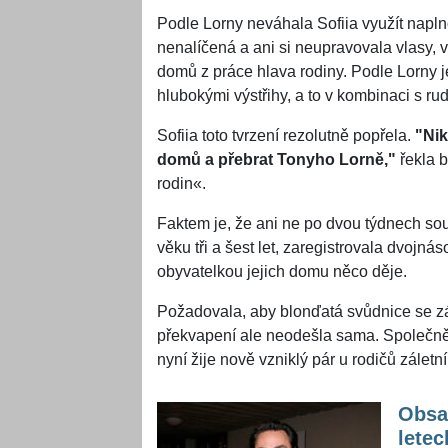
Podle Lorny neváhala Sofiia využít napl
nenalíčená a ani si neupravovala vlasy, 
domů z práce hlava rodiny. Podle Lorny j
hlubokými výstřihy, a to v kombinaci s r
Sofiia toto tvrzení rezolutně popřela.
"Nik
domů a přebrat Tonyho Lorně,"
řekla 
rodin«.
Faktem je, že ani ne po dvou týdnech souž
věku tři a šest let, zaregistrovala dvoj
obyvatelkou jejich domu něco děje.
Požadovala, aby blonďatá svůdnice se zál
překvapení ale neodešla sama. Společně 
nyní žije nově vzniklý pár u rodičů záletn
Obsad
letec