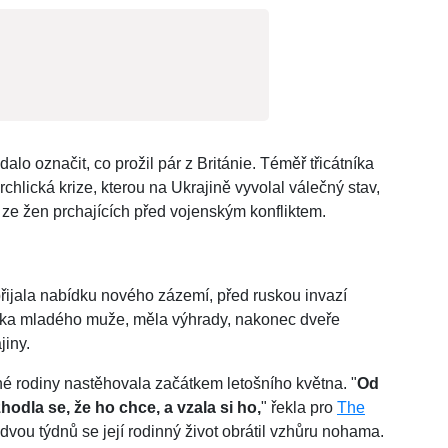
dalo označit, co prožil pár z Británie. Téměř třicátníka
lická krize, kterou na Ukrajině vyvolal válečný stav,
ze žen prchajících před vojenským konfliktem.
přijala nabídku nového zázemí, před ruskou invazí
erka mladého muže, měla výhrady, nakonec dveře
jiny.
 rodiny nastěhovala začátkem letošního května. "
Od
odla se, že ho chce, a vzala si ho,
" řekla pro
The
ou týdnů se její rodinný život obrátil vzhůru nohama.