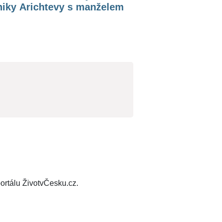
niky Arichtevy s manželem
ortálu ŽivotvČesku.cz.