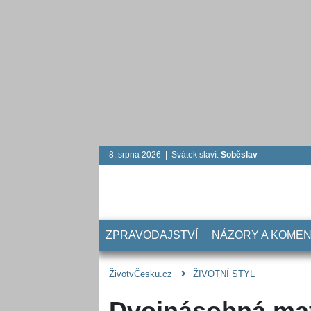
8. srpna 2026 | Svátek slaví:
Soběslav
ZPRAVODAJSTVÍ
NÁZORY A KOME
ŽivotvČesku.cz
ŽIVOTNÍ STYL
Dvojnásobná ma