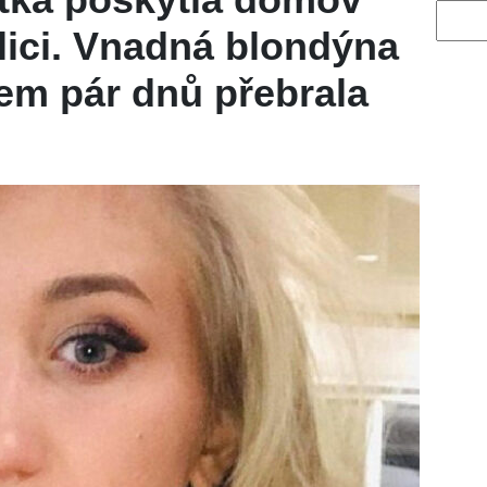
Vyhled
lici. Vnadná blondýna
em pár dnů přebrala