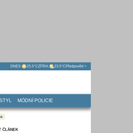
DNES:
25.5°C
ZÍTRA:
23.5°C
Předpověd >
 STYL
MÓDNÍ POLICIE
a:
T ČLÁNEK