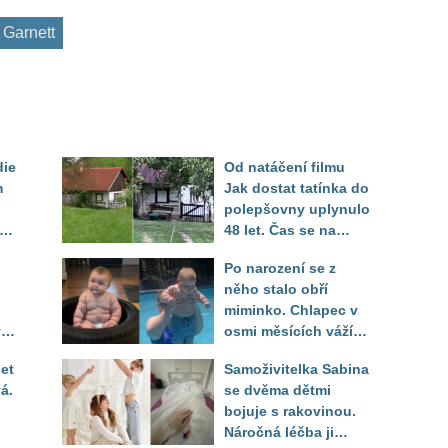
 Garnett
die
Od natáčení filmu
m
Jak dostat tatínka do
polepšovny uplynulo
48 let. Čas se na
"dědově" chalupě
Po narození se z
podepsal, lavička je
něho stalo obří
ale stále na stejném
miminko. Chlapec v
místě
ý.
osmi měsících váží
il
jako pětileté dítě
et
Samoživitelka Sabina
á.
se dvěma dětmi
bojuje s rakovinou.
Náročná léčba ji