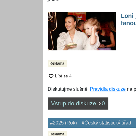
Loni 
fanou
Reklama:
Diskutujme slušně.
Pravidla diskuze
na p
Vstup do diskuze
0
#2025 (Rok)
#Český statistický úřad
Reklama: