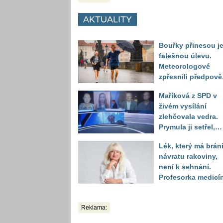
AKTUALITY
Bouřky přinesou j
falešnou úlevu.
Meteorologové
zpřesnili předpov
a oznámili návrat
Maříková z SPD v
horkého počasí
živém vysílání
zlehčovala vedra.
Prymula ji setřel,
když vytáhl děsivé
Lék, který má bráni
číslo
návratu rakoviny,
není k sehnání.
Profesorka medicí
promluvila jako
pacientka
Reklama: