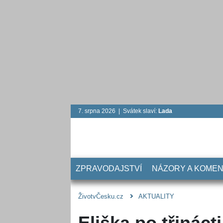
7. srpna 2026 | Svátek slaví:
Lada
ZPRAVODAJSTVÍ
NÁZORY A KOME
ŽivotvČesku.cz
AKTUALITY
Eliška po třinácti