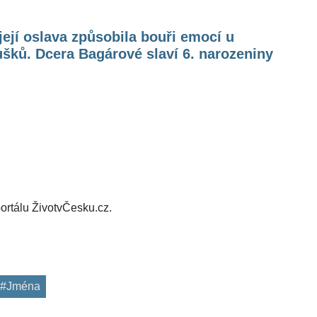
její oslava způsobila bouři emocí u
šků. Dcera Bagárové slaví 6. narozeniny
ortálu ŽivotvČesku.cz.
#Jména