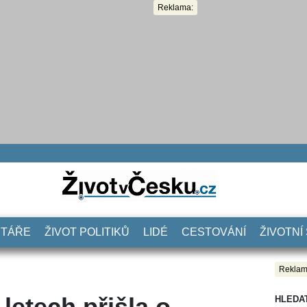
Reklama:
NTÁŘE
ŽIVOT POLITIKŮ
LIDÉ
CESTOVÁNÍ
ŽIVOTNÍ
Reklam
 letech přišla o
HLEDA