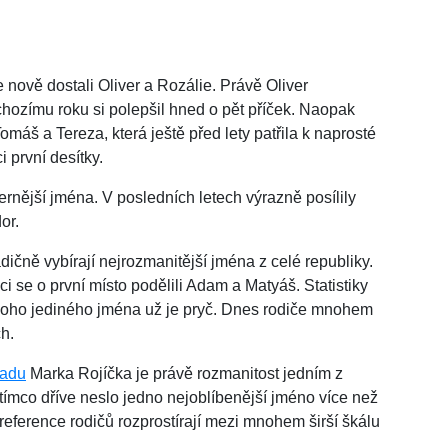
 nově dostali Oliver a Rozálie. Právě Oliver
hozímu roku si polepšil hned o pět příček. Naopak
omáš a Tereza, která ještě před lety patřila k naprosté
 první desítky.
dernější jména. V posledních letech výrazně posílily
or.
dičně vybírají nejrozmanitější jména z celé republiky.
ci se o první místo podělili Adam a Matyáš. Statistiky
noho jediného jména už je pryč. Dnes rodiče mnohem
ch.
řadu
Marka Rojíčka je právě rozmanitost jedním z
atímco dříve neslo jedno nejoblíbenější jméno více než
eference rodičů rozprostírají mezi mnohem širší škálu