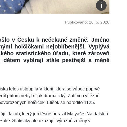
Publikováno: 28. 5. 2026
 došlo v Česku k nečekané změně. Jméno
nými holčičkami nejoblíbenější. Vyplývá
ského statistického úřadu, které zároveň
 dětem vybírají stále pestřejší a méně
ka letos ustoupila Viktorii, která se vůbec poprvé
díl přitom nebyl nijak dramatický. Zatímco vítězné
ovorozených holčiček, Elišek se narodilo 1125.
jil Jakub, který jen těsně porazil Matyáše. Na dalších
Sofie. Statistiky ale ukazují i výrazné změny v