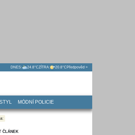
DNES:
24.8°C
ZÍTRA:
20.8°C
Předpověd >
 STYL
MÓDNÍ POLICIE
a:
T ČLÁNEK