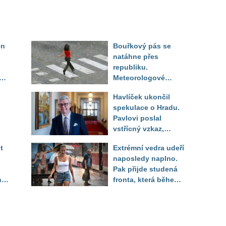
en
Bouřkový pás se
natáhne přes
republiku.
ěď
Meteorologové
zpřesnili lokality pod
Havlíček ukončil
výstrahou, kde hrozí
spekulace o Hradu.
kroupy a prudký vítr
Pavlovi poslal
vstřícný vzkaz,
Decroix pak tvrdě
t
Extrémní vedra udeří
setřel
naposledy naplno.
Pak přijde studená
ny
fronta, která během
několika hodin otočí
počasí