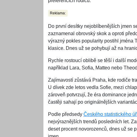
preferencích rodičů.
Reklama:
Do první desítky nejoblíbenějších jmen se
zaznamenal obrovský skok a oproti předc
výrazný pokles popularity postihl jména T
klasice. Dnes už se pohybují až na hranici
Rychle rostoucí oblibě se těší i další mo
například Lara, Sofia, Matteo nebo Theod
Zajímavostí zůstává Praha, kde rodiče tra
U dívek zde letos vedla Sofie, mezi chlap
zároveň potvrzují, že éra dominance jed
častěji sahají po originálnějších variantá
Podle předsedy
Českého statistického ú
nejvýraznějších trendů posledních let. Z
deset procent novorozenců, dnes už se pr
jmen.