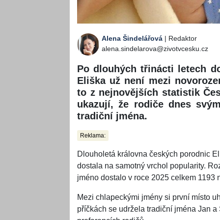
Alena Šindelářová
| Redaktor
alena.sindelarova@zivotvcesku.cz
Po dlouhých třinácti letech
Eliška už není mezi novoroze
to z nejnovějších statistik Če
ukazují, že rodiče dnes svým
tradiční jména.
Reklama:
Dlouholetá královna českých porodnic Eliš
dostala na samotný vrchol popularity. Roz
jméno dostalo v roce 2025 celkem 1193 n
Mezi chlapeckými jmény si první místo uhá
příčkách se udržela tradiční jména Jan a 