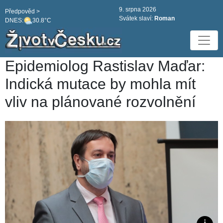
9. srpna 2026
Předpověd >
Svátek slaví:
Roman
DNES:
30.8°C
Epidemiolog Rastislav Maďar:
Indická mutace by mohla mít
vliv na plánované rozvolnění