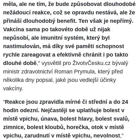
měla, ale ne tím, že bude způsobovat dlouhodobé
nežádoucí reakce, což se opravdu nestává, ale že
přináší dlouhodobý benefit. Ten však je nepřímý.
Vakcína sama po takovéto době už nijak
nepůsobí, ale imunitní systém, který byl
nastimulován, má díky své paměti schopnost
rychle zareagovat a efektivně chránit i po takto
dlouhé době
," vysvětlil pro ŽivotvČesku.cz bývalý
ministr zdravotnictví Roman Prymula, který před
několika dny popsal, jaké jsou vedlejší účinky
vakcíny.
"
Reakce jsou zpravidla mírné či střední a do 24
hodin odezní. Nejčastěji se uplatňuje bolest v
místě vpichu, únava, bolest hlavy, bolest svalů,
zimnice, bolest kloubů, horečka, otok v místě
vpichu, zarudnutí v místě vpichu, nevolnost
,"