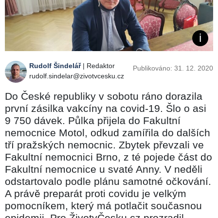
Rudolf Šindelář
| Redaktor
Publikováno: 31. 12. 2020
rudolf.sindelar@zivotvcesku.cz
Do České republiky v sobotu ráno dorazila
první zásilka vakcíny na covid-19. Šlo o asi
9 750 dávek. Půlka přijela do Fakultní
nemocnice Motol, odkud zamířila do dalších
tří pražských nemocnic. Zbytek převzali ve
Fakultní nemocnici Brno, z té pojede část do
Fakultní nemocnice u svaté Anny. V neděli
odstartovalo podle plánu samotné očkování.
A právě preparát proti covidu je velkým
pomocníkem, který má potlačit současnou
epidemii. Pro ŽivotvČesku.cz prozradil