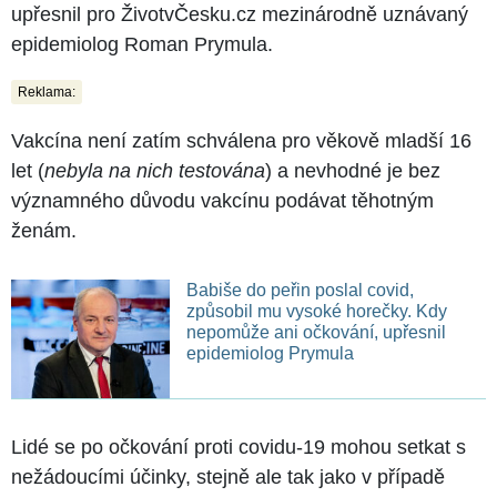
upřesnil pro ŽivotvČesku.cz mezinárodně uznávaný
epidemiolog Roman Prymula.
Reklama:
Vakcína není zatím schválena pro věkově mladší 16
let (
nebyla na nich testována
) a nevhodné je bez
významného důvodu vakcínu podávat těhotným
ženám.
Babiše do peřin poslal covid,
způsobil mu vysoké horečky. Kdy
nepomůže ani očkování, upřesnil
epidemiolog Prymula
Lidé se po očkování proti covidu-19 mohou setkat s
nežádoucími účinky, stejně ale tak jako v případě