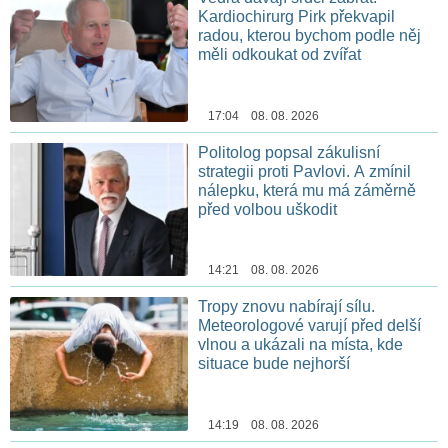
Kardiochirurg Pirk překvapil
radou, kterou bychom podle něj
měli odkoukat od zvířat
17:04 08. 08. 2026
Politolog popsal zákulisní
strategii proti Pavlovi. A zmínil
nálepku, která mu má záměrně
před volbou uškodit
14:21 08. 08. 2026
Tropy znovu nabírají sílu.
Meteorologové varují před delší
vlnou a ukázali na místa, kde
situace bude nejhorší
14:19 08. 08. 2026