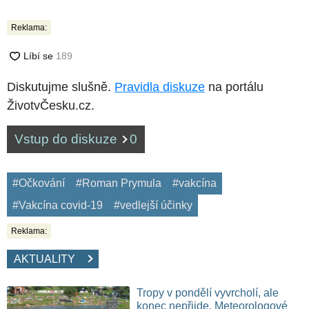
Reklama:
Diskutujme slušně.
Pravidla diskuze
na portálu
ŽivotvČesku.cz.
Vstup do diskuze
0
#Očkování
#Roman Prymula
#vakcína
#Vakcína covid-19
#vedlejší účinky
Reklama:
AKTUALITY
Tropy v pondělí vyvrcholí, ale
konec nepřijde. Meteorologové