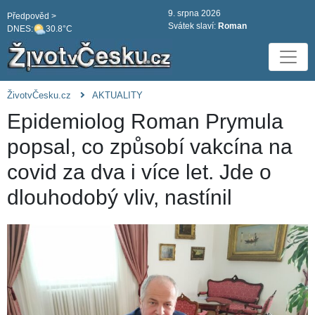
9. srpna 2026
Předpověd >
Svátek slaví:
Roman
DNES:
30.8°C
ŽivotvČesku.cz
AKTUALITY
Epidemiolog Roman Prymula
popsal, co způsobí vakcína na
covid za dva i více let. Jde o
dlouhodobý vliv, nastínil