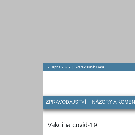
7. srpna 2026 | Svátek slaví:
Lada
ZPRAVODAJSTVÍ
NÁZORY A KOME
Vakcína covid-19