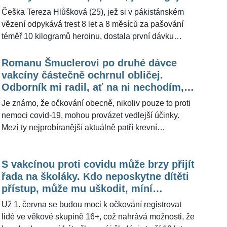
většinou odhadují minimálně na 70 %. "Já si myslím,
Češka Tereza Hlůšková (25), jež si v pákistánském
že teď se ukazuje a bude se ukazovat jako čím dál
vězení odpykává trest 8 let a 8 měsíců za pašování
větší problém to, že tady neexistuje žádná kampaň
téměř 10 kilogramů heroinu, dostala první dávku
propagující očkování k tomu, jak důležité pro nás
vakcíny proti nemoci covid-19. Za mřížemi věznice
všechny a pro fungování společnosti je. Ví se, že stát
Kot Lakhpat se o své zdraví dosud obávala. Spolu s
Romanu Šmuclerovi po druhé dávce
nedělá dostatečné kroky k potírání dezinformací," řekl
dalšími vězenkyněmi Tereza dostala vakcínu od
vakcíny částečně ochrnul obličej.
pro ŽivotvČesku.cz prezident České lékařské komory
čínské společnosti Sinopharm. Princip, na kterém
Odborník mi radil, ať na ni nechodím,
Milan Kubek (53).
funguje, popsala odbornice. "Vakcína Sinopharm patří
přiznává
Je známo, že očkování obecně, nikoliv pouze to proti
mezi inaktivované vakcíny, tedy vakcíny klasického
nemoci covid-19, mohou provázet vedlejší účinky.
typu, kdy daný virus získaný z infikovaného jedince
Mezi ty nejprobíranější aktuálně patří krevní
namnožíte na buňkách, chemicky či fyzikálně
sraženiny. Uznávaný lékař Roman Šmucler (51) se
inaktivujete, aby se v našem organismu nemnožil,"
ovšem setkal s jiným problémem. Na sociální síti
řekla pro ŽivotvČesku.cz viroložka Ruth Tachezy.
S vakcínou proti covidu může brzy přijít
informoval, že po druhé dávce vakcíny mu částečně
řada na školáky. Kdo neposkytne dítěti
ochrnul obličej. Očkování přitom podstoupil i přes
přístup, může mu uškodit, míní
nedoporučení odborníka. "Já jsem asi takový klasický
odborník
případ dobře poučeného pacienta, který se přesto
Už 1. června se budou moci k očkování registrovat
rozhodl na to jít," řekl Roman Šmucler pro
lidé ve věkové skupině 16+, což nahrává možnosti, že
ŽivotvČesku.cz.