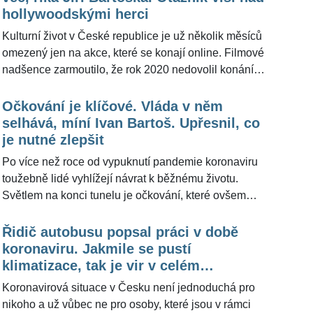
vždycky," uvedl pro ŽivotvČesku.cz Martin Michal.
hollywoodskými herci
Kulturní život v České republice je už několik měsíců
omezený jen na akce, které se konají online. Filmové
nadšence zarmoutilo, že rok 2020 nedovolil konání
Mezinárodního filmového festivalu v Karlových
Varech, na který se ročně sjíždějí významné
Očkování je klíčové. Vláda v něm
osobnosti české i zahraniční kinematografie.
selhává, míní Ivan Bartoš. Upřesnil, co
Prezident festivalu Jiří Bartoška (73) uvedl, že letos se
je nutné zlepšit
konat bude. "Oficiální datum 20. srpna posouváme z
Po více než roce od vypuknutí pandemie koronaviru
termínu 4. července, protože věříme, že za tu dobu ta
toužebně lidé vyhlížejí návrat k běžnému životu.
společnost už bude proočkovanější," uvedl herec pro
Světlem na konci tunelu je očkování, které ovšem
ŽivotvČesku.cz.
vláda podle opozice nezvládá tak, jak by měla. Ivan
Bartoš (40) popsal, v čem vidí zásadní chyby, co by
Řidič autobusu popsal práci v době
šlo udělat jinak a jakých zásad je potřeba se u vakcín
koronaviru. Jakmile se pustí
držet. "Piráti jsou u vakcín pro 3D - důvěru,
klimatizace, tak je vir v celém
dostupnost a dobrovolnost. Zdraví lidí je třeba
autobusu, říká
Koronavirová situace v Česku není jednoduchá pro
chránit," uvedl pro ŽivotvČesku.cz předseda České
nikoho a už vůbec ne pro osoby, které jsou v rámci
pirátské strany.