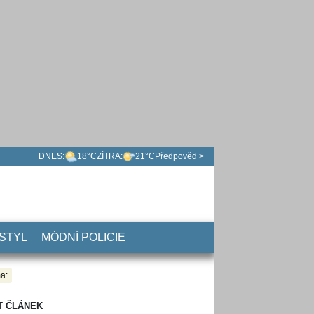
DNES:
18°C
ZÍTRA:
21°C
Předpověd >
 STYL
MÓDNÍ POLICIE
a:
T ČLÁNEK