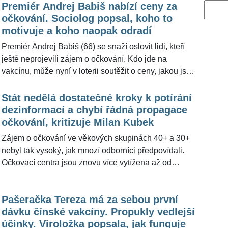
Premiér Andrej Babiš nabízí ceny za
Vyhled
očkování. Sociolog popsal, koho to
motivuje a koho naopak odradí
Premiér Andrej Babiš (66) se snaží oslovit lidi, kteří
ještě neprojevili zájem o očkování. Kdo jde na
vakcínu, může nyní v loterii soutěžit o ceny, jakou jsou
například iPhone 12, značkové tenisky či kupóny na
herní platformu Steam. To by mohlo k očkování proti
Stát nedělá dostatečné kroky k potírání
covidu-19 přesvědčit především mladší a zatím málo
dezinformací a chybí řádná propagace
proočkovanou část populace. Tento způsob motivace
očkování, kritizuje Milan Kubek
se ale vzhledem k reakcím veřejnosti zatím nejeví
Zájem o očkování ve věkových skupinách 40+ a 30+
jako ten nejlepší. "Já se obávám, že to může mít vliv
nebyl tak vysoký, jak mnozí odborníci předpovídali.
na jednotky, stovky nebo malé tisíce lidí. Když
Očkovací centra jsou znovu více vytížena až od
nabídnete něco takového, část lidí to přesvědčí a
prvního červnového čtvrtka, kdy byly spuštěny
druhou to utvrdí, že je v tom nějaká bouda," řekl pro
registrace pro osoby starší 16 let. V populaci je
ŽivotvČesku.cz sociolog Vojtěch Bednář.
Pašeračka Tereza má za sebou první
mnoho lidí, kteří se z nejrůznějších důvodů odmítají
dávku čínské vakcíny. Propukly vedlejší
nechat očkovat a je tak otázkou, zda vůbec lze
účinky. Viroložka popsala, jak funguje
dosáhnout kýžené proočkovanosti, kterou odborníci