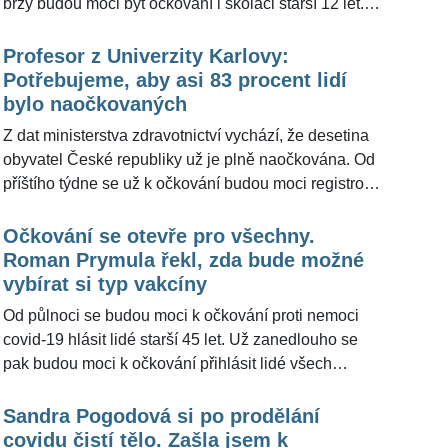
brzy budou moci být očkovaní i školáci starší 12 let.
Někteří rodiče se ale zdráhají dát své dítě očkovat -
argumentují tím, že covid u dětí probíhá většinou
Profesor z Univerzity Karlovy:
zcela bezpříznakově či lehce a říkají, že proto je
Potřebujeme, aby asi 83 procent lidí
vakcína zbytečná či dokonce nebezpečná. "Komu by
bylo naočkovaných
ublížilo očkování, tomu by covid-19 ublížil nejméně
Z dat ministerstva zdravotnictví vychází, že desetina
desetkrát tolik. Kdo neposkytne dítěti přístup k
obyvatel České republiky už je plně naočkována. Od
očkování, ten mu může ošklivě uškodit," řekl pro
příštího týdne se už k očkování budou moci registrovat
ŽivotvČesku.cz evoluční biolog Jaroslav Flegr (63).
lidé od 40 let a proočkovanost bude narůstat. Lidé
doufají, že Česko už se nedostane do lockdownu a už
Očkování se otevře pro všechny.
vůbec ne do tak dlouhého, jaký vláda nyní rozvolňuje.
Roman Prymula řekl, zda bude možné
Vakcína je nadějí na návrat k takřka normálnímu
vybírat si typ vakcíny
životu. "Potřebujeme, aby asi 83 % lidí bylo
Od půlnoci se budou moci k očkování proti nemoci
naočkovaných," uvedl pro ŽivotvČesku.cz evoluční
covid-19 hlásit lidé starší 45 let. Už zanedlouho se
biolog a profesor z Přírodovědecké fakulty Univerzity
pak budou moci k očkování přihlásit lidé všech
Karlovy Jaroslav Flegr (63).
věkových kategorií a už nyní je jasné, že spousta z
nich má své preference. Z různých důvodů odmítají
Sandra Pogodová si po prodělání
konkrétní vakcíny, zatímco jiné naopak upřednostňují.
covidu čistí tělo. Zašla jsem k