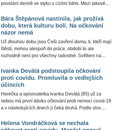
povolání denně ve styku s cizími lidmi. Mezi takové
patří například prodavačky či osoby zaměstnané ve
veřejné dopravě. Nejen, že se obávají o své zdraví,
Bára Štěpánová nastínila, jak prožívá
ale musí se často potýkat i s lidmi, kteří nechtějí
dobu, která kulturu bolí. Na očkování
dodržovat opatření. "Když člověk vejde s rouškou a
názor nemá
vzadu ji sundá, tak už to neovlivním, bohužel tam ani
Už dlouhou dobu jsou Češi zavření doma, ti, kteří mají
nevidím," uvedl pro ŽivotvČesku.cz řidič autobusu,
štěstí, mohou alespoň do práce, období to ale
který jezdí v Praze i mimo ni a nepřál si kvůli obavám
rozhodně není pro všechny radostné. Světlem na
ztráty zaměstnání zveřejnit své jméno. Říkejme mu
konci tunelu je očkování proti nemoci covid-19, ne
třeba pan Jiří.
všichni ovšem k vakcíně zaujali konkrétní postoj. "Na
Ivanka Devátá podstoupila očkování
očkování zatím nemám názor," uvedla pro
proti covidu. Promluvila o vedlejších
ŽivotvČesku.cz herečka Bára Štěpánová (61), která,
účincích
stejně jako mnozí další, ještě nemá v této otázce
Herečka a spisovatelka Ivanka Devátá (85) už za
jasno.
sebou má první dávku očkování proti nemoci covid-19
a v následujících dnech ji čeká druhá. Podle slov
oblíbené umělkyně vše proběhlo v pořádku. "Akorát
mě bolela dva dny ruka, ale ta mě bolí i po očkování
Helena Vondráčková se nechala
proti chřipce," uvedla Devátá pro ŽivotvČesku.cz.
očkovat proti covidu. Manžel popsal,