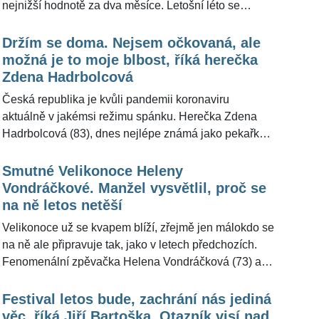
nejnižší hodnotě za dva měsíce. Letošní léto se
něco do sebe," uvedl oblíbený zpěvák pro
ovšem ani s pomalejším šířením covidu a očkováním
ŽivotvČesku.cz.
neponese ve stejném duchu, jako to loňské, které
Držím se doma. Nejsem očkovaná, ale
bylo takřka bez opatření. "Asi bude dobré se vnitřně
možná je to moje blbost, říká herečka
připravovat na to, že možná ne respirátory, ale roušky
Zdena Hadrbolcová
se budou ve vnitřních prostorách nosit," uvedl pro
Česká republika je kvůli pandemii koronaviru
ŽivotvČesku.cz prezident České lékařské komory
aktuálně v jakémsi režimu spánku. Herečka Zdena
Milan Kubek (53).
Hadrbolcová (83), dnes nejlépe známá jako pekařka
Růženka z divácky oblíbeného nekonečného seriálu,
se stejně jako mnozí další drží především doma.
Smutné Velikonoce Heleny
Ačkoliv na vakcínu proti nemoci covid-19 má nárok,
Vondráčkové. Manžel vysvětlil, proč se
nepodstoupila ji. "Nejsem očkovaná, ale možná, že je
na ně letos netěší
to moje blbost," řekla Zdena Hadrbolcová pro
Velikonoce už se kvapem blíží, zřejmě jen málokdo se
ŽivotvČesku.cz.
na ně ale připravuje tak, jako v letech předchozích.
Fenomenální zpěvačka Helena Vondráčková (73) a
její manžel Martin Michal (61) je budou trávit doma,
ale počítají s tím, že budou jiné, než bývalo zvykem.
Festival letos bude, zachrání nás jediná
"V podstatě se na ně netěšíme, je to jinak než
věc, říká Jiří Bartoška. Otazník visí nad