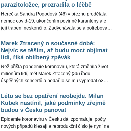
"Zatím určitě nebude možné si vybírat," řekl pro
parazitoložce, prozradila o léčbě
ŽivotvČesku.cz epidemiolog Roman Prymula (57),
Herečka Sandra Pogodová (46) v březnu prodělala
zda si lidé budou moci určit, jakou chtějí očkovací
nemoc covid-19, ukončením povinné karantény ale
látku.
její trápení neskončilo. Zadýchávala se a potřebovala
se znovu dostat do formy, rozhodla se proto na nic
nečekat a sama učinila kroky k cestě za uzdravením.
Marek Ztracený o současné době:
Navštívila parazitoložku a nyní se dle vlastních slov
Nejvíc se těším, až budu moct objímat
cítí dobře. "Vyčistit si tělo je dobré, pomůže vám to
lidi, říká oblíbený zpěvák
zmobilizovat imunitu. Sama jsem byla překvapená, co
Než přišla pandemie koronaviru, která změnila život
všechno jsem se dozvěděla," řekla Sandra Pogodová
milionům lidí, měl Marek Ztracený (36) řadu
pro ŽivotvČesku.cz.
úspěšných koncertů a podařilo se mu vyprodat o2
arénu. Z dokonale rozjetého vlaku pak najednou
skočil do období, kdy se vystoupení konat nesměla a
Léto se bez opatření neobejde. Milan
dal si tak pauzu. Ani v tomto období ale
Kubek nastínil, jaké podmínky zřejmě
neprokrastinuje a věnuje se hudbě, přičemž nyní má
budou v Česku panovat
více času i na rodinu. "Byl jsem pořád někde v
Epidemie koronaviru v Česku dál zpomaluje, počty
kolonách na dálnicích a po koncertech, to jsem
nových případů klesají a reprodukční číslo je nyní na
vyměnil za to, že jezdím po Šumavě na kole a má to