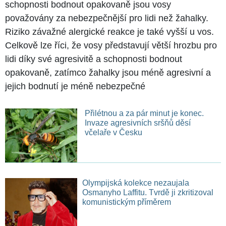
schopnosti bodnout opakovaně jsou vosy
považovány za nebezpečnější pro lidi než žahalky.
Riziko závažné alergické reakce je také vyšší u vos.
Celkově lze říci, že vosy představují větší hrozbu pro
lidi díky své agresivitě a schopnosti bodnout
opakovaně, zatímco žahalky jsou méně agresivní a
jejich bodnutí je méně nebezpečné
Přilétnou a za pár minut je konec.
Invaze agresivních sršňů děsí
včelaře v Česku
Olympijská kolekce nezaujala
Osmanyho Laffitu. Tvrdě ji zkritizoval
komunistickým příměrem