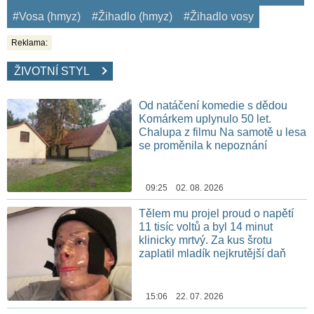
#Vosa (hmyz)
#Žihadlo (hmyz)
#Žihadlo vosy
Reklama:
ŽIVOTNÍ STYL
Od natáčení komedie s dědou
Komárkem uplynulo 50 let.
Chalupa z filmu Na samotě u lesa
se proměnila k nepoznání
09:25 02. 08. 2026
Tělem mu projel proud o napětí
11 tisíc voltů a byl 14 minut
klinicky mrtvý. Za kus šrotu
zaplatil mladík nejkrutější daň
15:06 22. 07. 2026