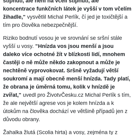
štípnutí, ale není na včelí štípnutí, ale
koncentrace funkčních látek je vyšší v tom včelím
žihadle,"
vysvětlil Michal Perlík, čí jed je toxičtější a
tím pro člověka nebezpečnější.
Riziko bodnutí vosou je ve srovnání se sršní stále
vyšší u vosy.
"Hnízda vos jsou menší a jsou
daleko více ochotné žít v blízkosti lidí, mnohem
častěji o ně může někdo zakopnout a může je
nechtěně vyprovokovat. Sršně vyžadují větší
soukromí a mají obecně menší hnízda. Tady platí,
že obrana je úměrná tomu, kolik v hnízdě je
zvířat,"
uvedl pro ŽivotvČesku.cz Michal Perlík s tím,
že ale největší agrese vos je kolem hnízda a k
útokům na člověka dochází ve většině případů jen z
důvodu obrany.
Žahalka žlutá (Scolia hirta) a vosy, zejména ty z