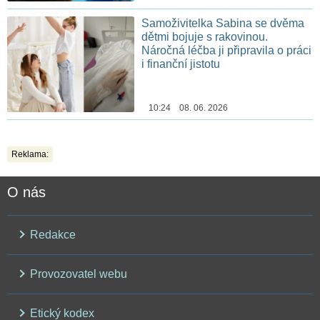
Samoživitelka Sabina se dvěma
dětmi bojuje s rakovinou.
Náročná léčba ji připravila o práci
i finanční jistotu
10:24 08. 06. 2026
Reklama:
O nás
Redakce
Provozovatel webu
Etický kodex