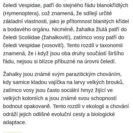
čeledi Vespidae, patří do stejného řádu blanokřídlých
(Hymenoptera), což znamená, že sdílejí určité
základní vlastnosti, jako je přítomnost blanitých křídel
a bodavého orgánu. Nicméně, žahalka žlutá patří do
čeledi Scoliidae (žahalkovití), zatímco vosy patří do
čeledi Vespidae (vosovití). Tento rozdíl v taxonomii
znamená, že i když jsou oba druhy součástí širšího
řádu, nejsou si blízce příbuzné na úrovni čeledí.
Žahalky jsou známé svým parazitickým chováním,
kdy samice kladou vajíčka na larvy velkých brouků,
zatímco vosy jsou často sociální hmyz žijící ve
velkých koloniích a jsou známé svou schopností
bodnout opakovaně. Tento rozdíl v ekologii a chování
odráží jejich odlišné evoluční cesty a biologické
adaptace.