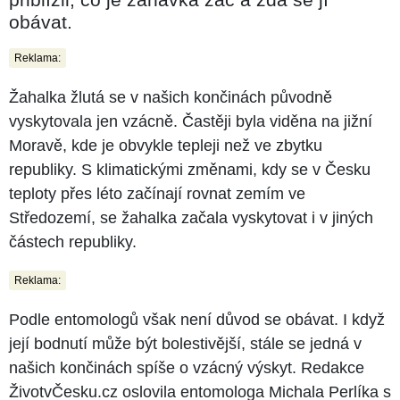
obávat.
Reklama:
Žahalka žlutá se v našich končinách původně
vyskytovala jen vzácně. Častěji byla viděna na jižní
Moravě, kde je obvykle tepleji než ve zbytku
republiky. S klimatickými změnami, kdy se v Česku
teploty přes léto začínají rovnat zemím ve
Středozemí, se žahalka začala vyskytovat i v jiných
částech republiky.
Reklama:
Podle entomologů však není důvod se obávat. I když
její bodnutí může být bolestivější, stále se jedná v
našich končinách spíše o vzácný výskyt. Redakce
ŽivotvČesku.cz oslovila entomologa Michala Perlíka s