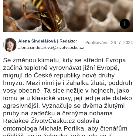
Alena Šindelářová
| Redaktor
Publikováno: 26. 7. 2024
alena.sindelarova@zivotvcesku.cz
Se změnou klimatu, kdy se střední Evropa
začíná teplotně vyrovnávat jižní Evropě,
migrují do České republiky nové druhy
hmyzu. Mezi nimi je i žahalka žlutá, poddruh
vosy obecné. Ta sice nežije v hejnech, jako
tomu je u klasické vosy, její jed je ale daleko
agresivnější. Vyznačuje se dvěma žlutými
pruhy na zadečku a černýma nohama.
Redakce ŽivotvČesku.cz oslovila
entomologa Michala Perlíka, aby čtenářům
přiblížil, co je žahavka zač a zda se jí