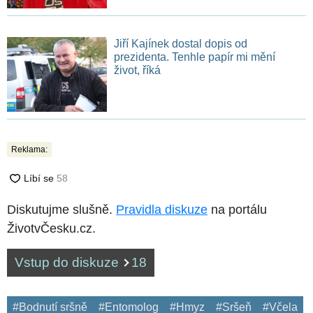
Jiří Kajínek dostal dopis od
prezidenta. Tenhle papír mi mění
život, říká
Reklama:
Diskutujme slušně.
Pravidla diskuze
na portálu
ŽivotvČesku.cz.
Vstup do diskuze
18
#Bodnutí sršně
#Entomolog
#Hmyz
#Sršeň
#Včela