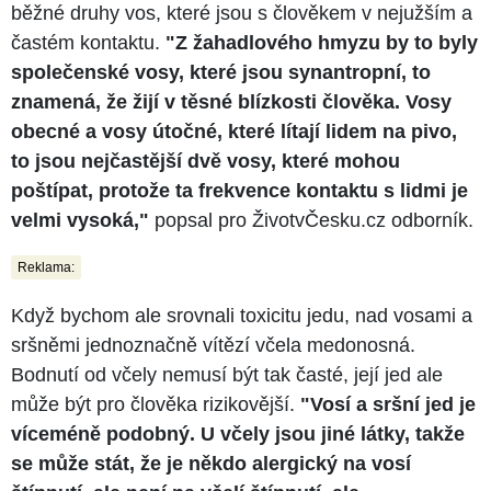
běžné druhy vos, které jsou s člověkem v nejužším a
častém kontaktu.
"Z žahadlového hmyzu by to byly
společenské vosy, které jsou synantropní, to
znamená, že žijí v těsné blízkosti člověka. Vosy
obecné a vosy útočné, které lítají lidem na pivo,
to jsou nejčastější dvě vosy, které mohou
poštípat, protože ta frekvence kontaktu s lidmi je
velmi vysoká,"
popsal pro ŽivotvČesku.cz odborník.
Reklama:
Když bychom ale srovnali toxicitu jedu, nad vosami a
sršněmi jednoznačně vítězí včela medonosná.
Bodnutí od včely nemusí být tak časté, její jed ale
může být pro člověka rizikovější.
"Vosí a sršní jed je
víceméně podobný. U včely jsou jiné látky, takže
se může stát, že je někdo alergický na vosí