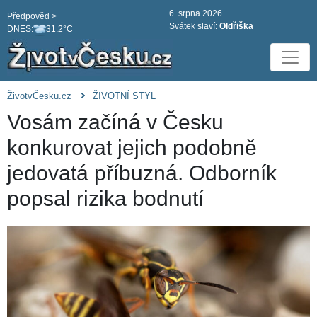
6. srpna 2026
Předpověd >
Svátek slaví:
Oldřiška
DNES:
31.2°C
ŽivotvČesku.cz
ŽIVOTNÍ STYL
Vosám začíná v Česku
konkurovat jejich podobně
jedovatá příbuzná. Odborník
popsal rizika bodnutí