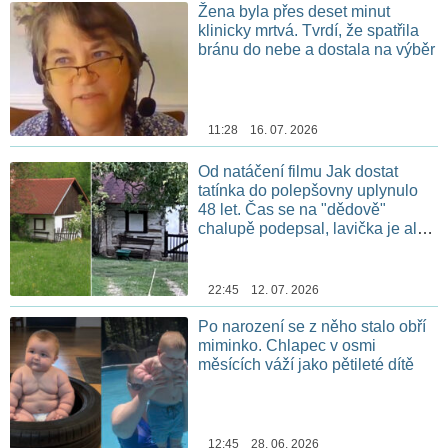
Žena byla přes deset minut
klinicky mrtvá. Tvrdí, že spatřila
bránu do nebe a dostala na výběr
11:28 16. 07. 2026
Od natáčení filmu Jak dostat
tatínka do polepšovny uplynulo
48 let. Čas se na "dědově"
chalupě podepsal, lavička je ale
stále na stejném místě
22:45 12. 07. 2026
Po narození se z něho stalo obří
miminko. Chlapec v osmi
měsících váží jako pětileté dítě
12:45 28. 06. 2026