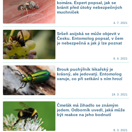
komára. Expert popsal, jak se
bránit před útoky nebezpečných
muchniček
4. 7. 2021
Sršeň asijská se může objevit v
Česku. Entomolog popsal, v čem
je nebezpečná a jak ji lze poznat
6. 4. 2021
Brouk puchýřník lékařský je
krásný, ale jedovatý. Entomolog
varuje, co při setkání s ním hrozí
19. 3. 2021
Čmelák má žihadlo se známým
jedem. Odborník uvedl, jaká může
být reakce na jeho bodnutí
8. 3. 2021