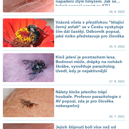
napadení zlým hmyzem. Jak se
bránit popsal expert ze SZÚ
19. 6. 2022
Vzácná včela s přezdívkou "létající
černý asfalt" se v Česku vyskytuje
čím dál častěji. Odborník popsal,
jaké riziko představuje pro člověka
15. 5. 2022
Kloš jelení je postrachem lesa.
Bodnout může, drápky na nohách
škrábe, vysvětluje parazitolog.
Uvedl, kdy je nejaktivnější
17. 8. 2021
Nálety kloše jeleního trápí
houbaře. Profesor parazitologie z
AV popsal, zda je pro člověka
nebezpečný
20. 7. 2021
Jejich štípnutí bolí více než od