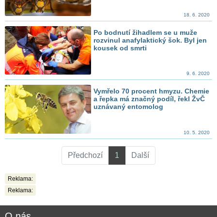
18. 6. 2020
Po bodnutí žihadlem se u muže
rozvinul anafylaktický šok. Byl jen
kousek od smrti
9. 6. 2020
Vymřelo 70 procent hmyzu. Chemie
a řepka má značný podíl, řekl ŽvČ
uznávaný entomolog
10. 5. 2020
Předchozí
1
Další
Reklama:
Reklama:
O nás