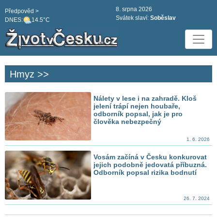
8. srpna 2026
Předpověd >
Svátek slaví:
Soběslav
DNES:
14.5°C
Hmyz >>
Nálety v lese i na zahradě. Kloš
jelení trápí nejen houbaře,
odborník popsal, jak je pro
člověka nebezpečný
1. 6. 2026
Vosám začíná v Česku konkurovat
jejich podobně jedovatá příbuzná.
Odborník popsal rizika bodnutí
26. 7. 2024