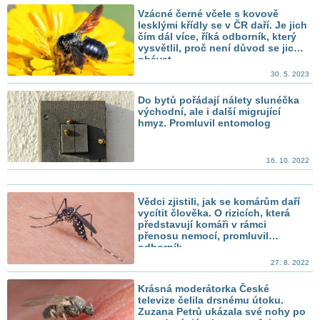
Vzácné černé včele s kovově
lesklými křídly se v ČR daří. Je jich
čím dál více, říká odborník, který
vysvětlil, proč není důvod se jich
obávat
30. 5. 2023
Do bytů pořádají nálety slunéčka
východní, ale i další migrující
hmyz. Promluvil entomolog
16. 10. 2022
Vědci zjistili, jak se komárům daří
vycítit člověka. O rizicích, která
představují komáři v rámci
přenosu nemocí, promluvil
odborník
27. 8. 2022
Krásná moderátorka České
televize čelila drsnému útoku.
Zuzana Petrů ukázala své nohy po