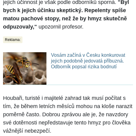
jejich účinnost je však podle odborníků sporná.
"Byl
bych k jejich účinku skeptický. Repelenty spíše
matou pachové stopy, než že by hmyz skutečně
odpuzovaly,"
upozornil profesor.
Reklama:
Vosám začíná v Česku konkurovat
jejich podobně jedovatá příbuzná.
Odborník popsal rizika bodnutí
Houbaři, turisté i majitelé zahrad tak musí počítat s
tím, že během letních měsíců mohou na kloše narazit
poměrně často. Dobrou zprávou ale je, že navzdory
své dotěrnosti nepředstavuje tento hmyz pro člověka
vážnější nebezpečí.