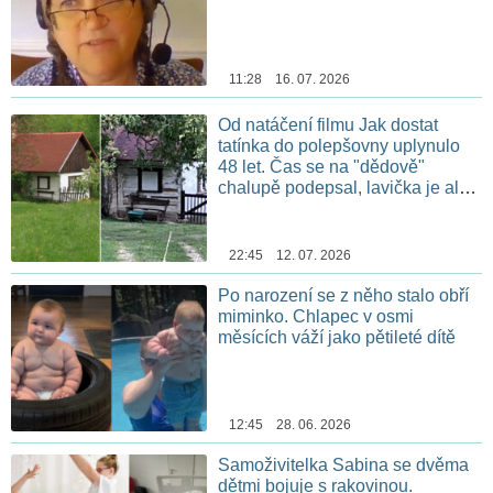
11:28 16. 07. 2026
Od natáčení filmu Jak dostat
tatínka do polepšovny uplynulo
48 let. Čas se na "dědově"
chalupě podepsal, lavička je ale
stále na stejném místě
22:45 12. 07. 2026
Po narození se z něho stalo obří
miminko. Chlapec v osmi
měsících váží jako pětileté dítě
12:45 28. 06. 2026
Samoživitelka Sabina se dvěma
dětmi bojuje s rakovinou.