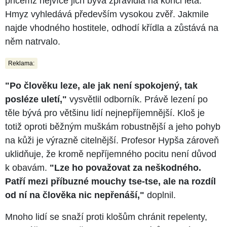
přičemž nejvíce jich bývá zpravidla na konci léta.
Hmyz vyhledává především vysokou zvěř. Jakmile
najde vhodného hostitele, odhodí křídla a zůstává na
něm natrvalo.
Reklama:
"Po člověku leze, ale jak není spokojený, tak
posléze uletí,"
vysvětlil odborník. Právě lezení po
těle bývá pro většinu lidí nejnepříjemnější. Kloš je
totiž oproti běžným muš­kám robustnější a jeho pohyb
na kůži je výrazně citelnější. Profesor Hypša zároveň
uklidňuje, že kromě nepříjemného pocitu není důvod
k obavám.
"Lze ho považovat za neškodného.
Patří mezi příbuzné mouchy tse-tse, ale na rozdíl
od ní na člověka nic nepřenáší,"
doplnil.
Mnoho lidí se snaží proti klošům chránit repelenty,