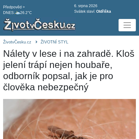
6. srpna 2026
Předpověd >
Svátek slaví:
Oldřiška
DNES:
26.2°C
ŽivotvČesku.cz
ŽIVOTNÍ STYL
Nálety v lese i na zahradě. Kloš
jelení trápí nejen houbaře,
odborník popsal, jak je pro
člověka nebezpečný