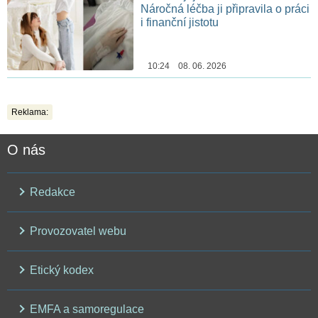
Náročná léčba ji připravila o práci
i finanční jistotu
10:24 08. 06. 2026
Reklama:
O nás
Redakce
Provozovatel webu
Etický kodex
EMFA a samoregulace