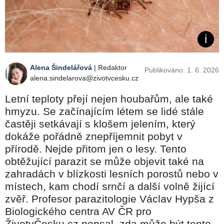
Alena Šindelářová
| Redaktor
Publikováno: 1. 6. 2026
alena.sindelarova@zivotvcesku.cz
Letní teploty přejí nejen houbařům, ale také
hmyzu. Se začínajícím létem se lidé stále
častěji setkávají s klošem jelením, který
dokáže pořádně znepříjemnit pobyt v
přírodě. Nejde přitom jen o lesy. Tento
obtěžující parazit se může objevit také na
zahradách v blízkosti lesních porostů nebo v
místech, kam chodí srnčí a další volně žijící
zvěř. Profesor parazitologie Václav Hypša z
Biologického centra AV ČR pro
ŽivotvČesku.cz popsal, zda může být tento