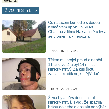
Reklama:
ŽIVOTNÍ STYL
Od natáčení komedie s dědou
Komárkem uplynulo 50 let.
Chalupa z filmu Na samotě u lesa
se proměnila k nepoznání
09:25 02. 08. 2026
Tělem mu projel proud o napětí
11 tisíc voltů a byl 14 minut
klinicky mrtvý. Za kus šrotu
zaplatil mladík nejkrutější daň
15:06 22. 07. 2026
Žena byla přes deset minut
klinicky mrtvá. Tvrdí, že spatřila
bránu do nebe a dostala na výběr