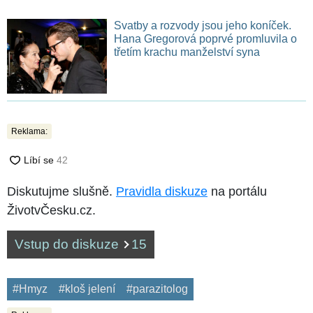
Svatby a rozvody jsou jeho koníček.
Hana Gregorová poprvé promluvila o
třetím krachu manželství syna
Reklama:
Diskutujme slušně.
Pravidla diskuze
na portálu
ŽivotvČesku.cz.
Vstup do diskuze
15
#Hmyz
#kloš jelení
#parazitolog