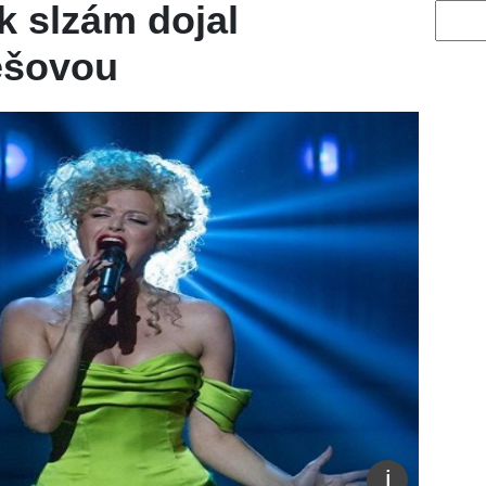
k slzám dojal
Vyhled
ešovou