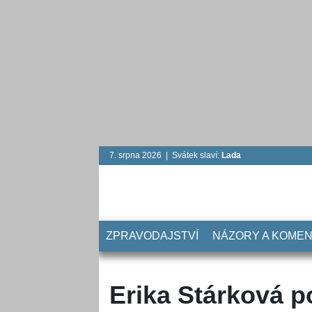
7. srpna 2026 | Svátek slaví:
Lada
ZPRAVODAJSTVÍ
NÁZORY A KOME
Erika Stárková po