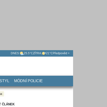
DNES:
25.5°C
ZÍTRA:
21°C
Předpověd >
 STYL
MÓDNÍ POLICIE
a:
T ČLÁNEK