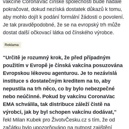
vakcíně CoronaVac čínské společnosti bude nadále
pokračovat, dokud nezíská dostatek důkazů k tomu,
aby mohlo dojít k podání formální žádosti o povolení.
Je tak pravděpodobné, že se na evropský trh může
dostat další očkovací látka od čínského výrobce.
Reklama:
"Určitě je rozumný krok, že před případným
použitím v Evropě je čínská vakcína posuzována
Evropskou lékovou agenturou. Je to nezávislá
instituce s dostatečným kreditem na to, aby
nepustila na trh něco, co by bylo nebezpečné
nebo neúčinné. Pokud by vakcínu CoronaVac
EMA schválila, tak distribuce záleží čistě na
výrobci, jak by byl schopen vakcínu dodávat,"
řekl Milan Kubek pro ŽivotvČesku.cz s tím, že od
začátku bylo upozorňováno na nutnost zajištění