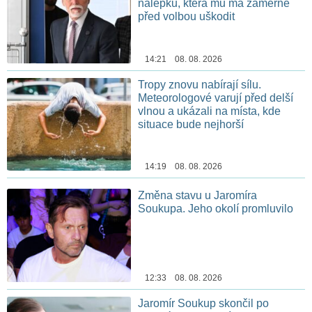
nálepku, která mu má záměrně
před volbou uškodit
14:21 08. 08. 2026
Tropy znovu nabírají sílu.
Meteorologové varují před delší
vlnou a ukázali na místa, kde
situace bude nejhorší
14:19 08. 08. 2026
Změna stavu u Jaromíra
Soukupa. Jeho okolí promluvilo
12:33 08. 08. 2026
Jaromír Soukup skončil po