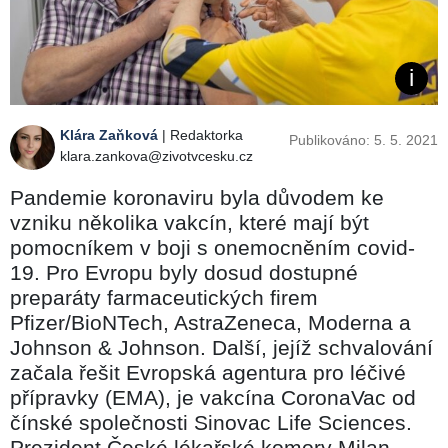
Klára Zaňková
| Redaktorka
Publikováno: 5. 5. 2021
klara.zankova@zivotvcesku.cz
Pandemie koronaviru byla důvodem ke
vzniku několika vakcín, které mají být
pomocníkem v boji s onemocněním covid-
19. Pro Evropu byly dosud dostupné
preparáty farmaceutických firem
Pfizer/BioNTech, AstraZeneca, Moderna a
Johnson & Johnson. Další, jejíž schvalování
začala řešit Evropská agentura pro léčivé
přípravky (EMA), je vakcína CoronaVac od
čínské společnosti Sinovac Life Sciences.
Prezident České lékařské komory Milan