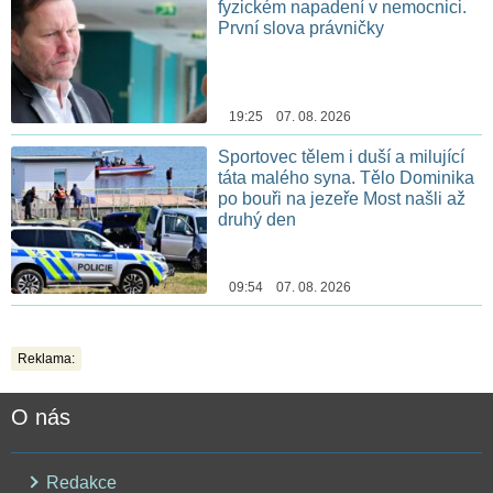
fyzickém napadení v nemocnici.
První slova právničky
19:25 07. 08. 2026
Sportovec tělem i duší a milující
táta malého syna. Tělo Dominika
po bouři na jezeře Most našli až
druhý den
09:54 07. 08. 2026
Reklama:
O nás
Redakce