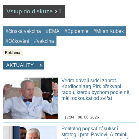
Vstup do diskuze
1
#čínská vakcína
#EMA
#Epidemie
#Milan Kubek
#Očkování
#vakcína
Reklama:
AKTUALITY
Vedra dávají srdci zabrat.
Kardiochirurg Pirk překvapil
radou, kterou bychom podle něj
měli odkoukat od zvířat
17:04 08. 08. 2026
Politolog popsal zákulisní
strategii proti Pavlovi. A zmínil