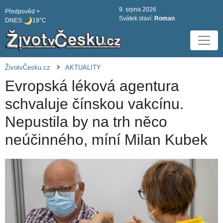
9. srpna 2026
Předpověd >
Svátek slaví:
Roman
DNES:
19°C
ŽivotvČesku.cz
AKTUALITY
Evropská léková agentura
schvaluje čínskou vakcínu.
Nepustila by na trh něco
neúčinného, míní Milan Kubek