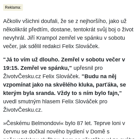
Reklama:
Ačkoliv všichni doufali, že se z nejhoršího, jako už
několikrát předtím, dostane, tentokrát svůj boj o život
nevyhrál. Jiří Krampol zemřel ve spánku v sobotu
večer, jak sdělil redakci Felix Slováček.
"Já to vím už dlouho. Zemřel v sobotu večer v
19:15. Zemřel ve spánku,"
upřesnil pro
ŽivotvČesku.cz Felix Slováček.
"Budu na něj
vzpomínat jako na skvělého kluka, parťáka, se
kterým byla sranda. Vždy to s ním bylo fajn,"
uvedl smutným hlasem Felix Slováček pro
ŽivotvČesku.cz.
»Českému Belmondovi« bylo 87 let. Teprve loni v
červnu se dočkal nového bydlení v Domě s