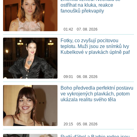
ostříhat na kluka, reakce
fanoušků překvapily
01:42 07. 08. 2026
Fotky, co zvyšují pocitovou
teplotu. Muži jsou ze snímků Ivy
Kubelkové v plavkách úplně paf
09:01 06. 08. 2026
Boho předvedla perfektní postavu
ve vykrojených plavkách, potom
ukázala realitu svého těla
20:15 05. 08. 2026
Rudý ďábel a Barbie rodeo jsou