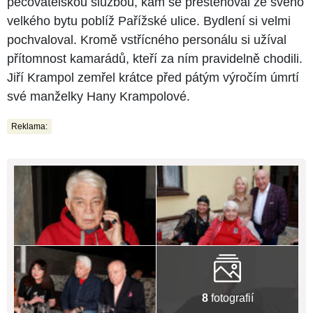
pečovatelskou službou, kam se přestěhoval ze svého
velkého bytu poblíž Pařížské ulice. Bydlení si velmi
pochvaloval. Kromě vstřícného personálu si užíval
přítomnost kamarádů, kteří za ním pravidelně chodili.
Jiří Krampol zemřel krátce před pátým výročím úmrtí
své manželky Hany Krampolové.
Reklama:
8
fotografií