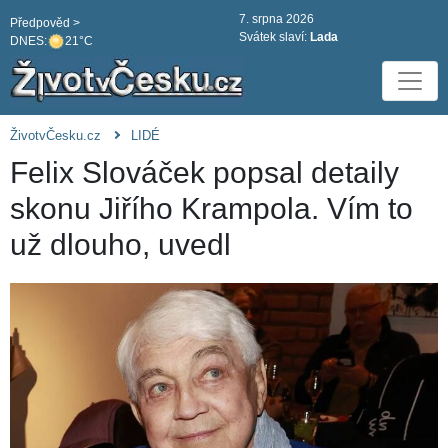
7. srpna 2026
Předpověd >
Svátek slaví:
Lada
DNES:
21°C
ŽivotvČesku.cz
LIDÉ
Felix Slováček popsal detaily
skonu Jiřího Krampola. Vím to
už dlouho, uvedl