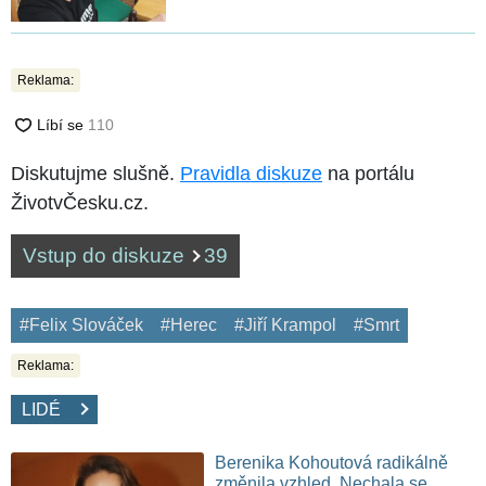
Reklama:
Diskutujme slušně.
Pravidla diskuze
na portálu
ŽivotvČesku.cz.
Vstup do diskuze
39
#Felix Slováček
#Herec
#Jiří Krampol
#Smrt
Reklama:
LIDÉ
Berenika Kohoutová radikálně
změnila vzhled. Nechala se