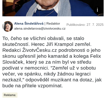
Alena Šindelářová
| Redaktor
Publikováno: 27. 7. 2025
alena.sindelarova@zivotvcesku.cz
To, čeho se všichni obávali, se stalo
skutečností. Herec Jiří Krampol zemřel.
Redakci ŽivotvČesku.cz podrobnosti o jeho
skonu upřesnil jeho kamarád a kolega Felix
Slováček, který se za ním byl ve středu
podívat v nemocnici. "Zemřel už v sobotu
večer, ve spánku, nikdy žádnou legraci
nezkazil," odpověděl muzikant na dotaz, jak
bude na přítele vzpomínat.
Reklama: