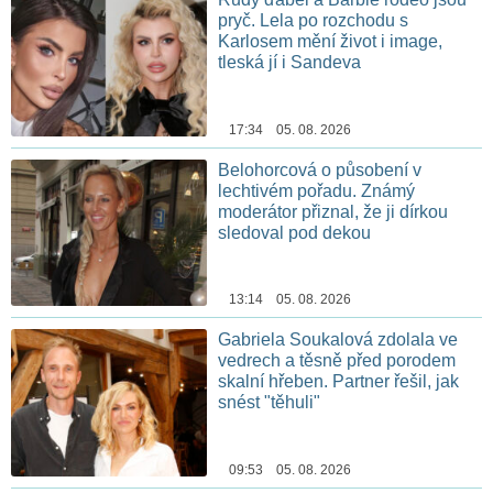
pryč. Lela po rozchodu s
Karlosem mění život i image,
tleská jí i Sandeva
17:34 05. 08. 2026
Belohorcová o působení v
lechtivém pořadu. Známý
moderátor přiznal, že ji dírkou
sledoval pod dekou
13:14 05. 08. 2026
Gabriela Soukalová zdolala ve
vedrech a těsně před porodem
skalní hřeben. Partner řešil, jak
snést "těhuli"
09:53 05. 08. 2026