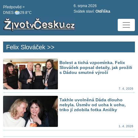
6. srpna 2026
Předpověd >
Svátek slaví:
Oldřiška
DNES:
29.8°C
Felix Slováček >>
Bolest a tichá vzpomínka. Felix
Slováček popsal detaily, jak prožili
s Dádou smutné výročí
7. 4. 2026
Takhle uvolněná Dáda dlouho
nebyla. Úsměv od ucha k uchu,
triko jí zdobila fotka Aničky
1. 4. 2026