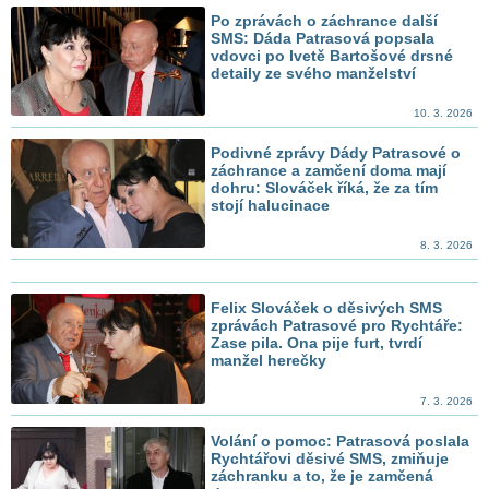
Po zprávách o záchrance další
SMS: Dáda Patrasová popsala
vdovci po Ivetě Bartošové drsné
detaily ze svého manželství
10. 3. 2026
Podivné zprávy Dády Patrasové o
záchrance a zamčení doma mají
dohru: Slováček říká, že za tím
stojí halucinace
8. 3. 2026
Felix Slováček o děsivých SMS
zprávách Patrasové pro Rychtáře:
Zase pila. Ona pije furt, tvrdí
manžel herečky
7. 3. 2026
Volání o pomoc: Patrasová poslala
Rychtářovi děsivé SMS, zmiňuje
záchranku a to, že je zamčená