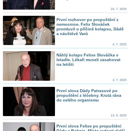
24. 7. 2025
První rozhovor po propuštění z
nemocnice. Felix Slováček
promluvil o příčině kolapsu, Dádě
a návštěvě Varů
4. 7. 2025
Náhlý kolaps Felixe Slováčka v
letadle. Lékaři museli zasahovat
na letišti
3. 7. 2025
První slova Dády Patrasové po
propuštění z léčebny. Krutá rána
do celého organismu
13. 6. 2025
První slova Felixe po propuštění
Dády z Bohnic. Místo radosti další