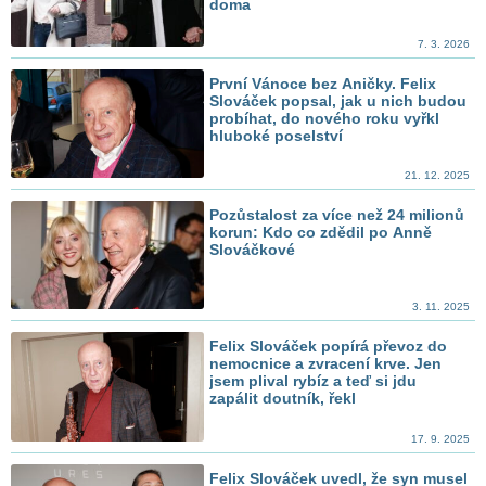
doma
7. 3. 2026
První Vánoce bez Aničky. Felix
Slováček popsal, jak u nich budou
probíhat, do nového roku vyřkl
hluboké poselství
21. 12. 2025
Pozůstalost za více než 24 milionů
korun: Kdo co zdědil po Anně
Slováčkové
3. 11. 2025
Felix Slováček popírá převoz do
nemocnice a zvracení krve. Jen
jsem plival rybíz a teď si jdu
zapálit doutník, řekl
17. 9. 2025
Felix Slováček uvedl, že syn musel