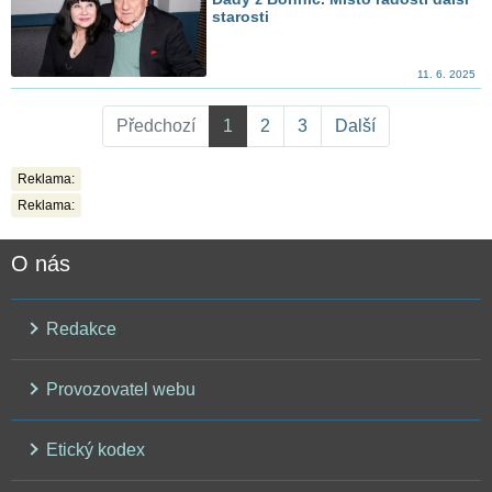
starosti
11. 6. 2025
Předchozí
1
2
3
Další
Reklama:
Reklama:
O nás
Redakce
Provozovatel webu
Etický kodex