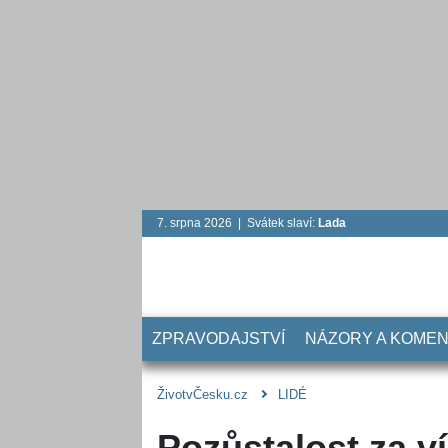
7. srpna 2026 | Svátek slaví:
Lada
ZPRAVODAJSTVÍ
NÁZORY A KOME
ŽivotvČesku.cz
LIDÉ
Pozůstalost za v