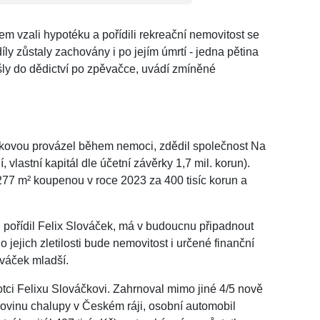
em vzali hypotéku a pořídili rekreační nemovitost se
y zůstaly zachovány i po jejím úmrtí - jedna pětina
ešly do dědictví po zpěvačce, uvádí zmíněné
áčkovou provázel během nemoci, zdědil společnost Na
vlastní kapitál dle účetní závěrky 1,7 mil. korun).
277 m² koupenou v roce 2023 za 400 tisíc korun a
u pořídil Felix Slováček, má v budoucnu připadnout
 jejich zletilosti bude nemovitost i určené finanční
ováček mladší.
otci Felixu Slováčkovi. Zahrnoval mimo jiné 4/5 nově
ovinu chalupy v Českém ráji, osobní automobil