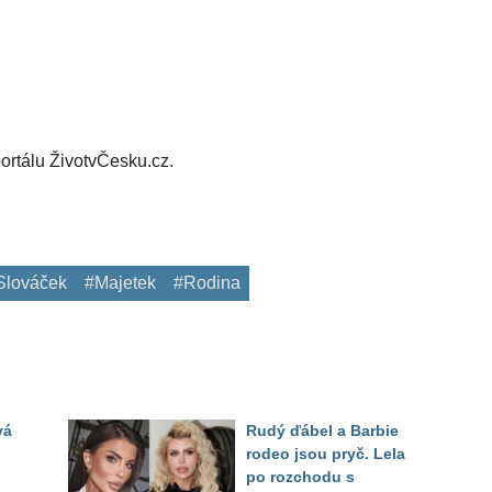
ortálu ŽivotvČesku.cz.
 Slováček
#Majetek
#Rodina
vá
Rudý ďábel a Barbie
rodeo jsou pryč. Lela
po rozchodu s