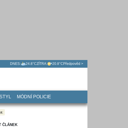
DNES:
24.8°C
ZÍTRA:
20.8°C
Předpověd >
 STYL
MÓDNÍ POLICIE
a:
T ČLÁNEK