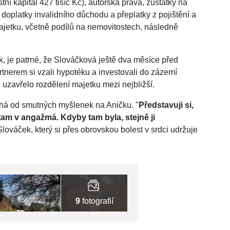
stní kapitál 427 tisíc Kč), autorská práva, zůstatky na
é doplatky invalidního důchodu a přeplatky z pojištění a
majetku, včetně podílů na nemovitostech, následně
k, je patrné, že Slováčková ještě dva měsíce před
rtnerem si vzali hypotéku a investovali do zázemí
uzavřelo rozdělení majetku mezi nejbližší.
máhá od smutných myšlenek na Aničku. "
Představuji si,
tam v angažmá. Kdyby tam byla, stejně ji
Slováček, který si přes obrovskou bolest v srdci udržuje
9
fotografií