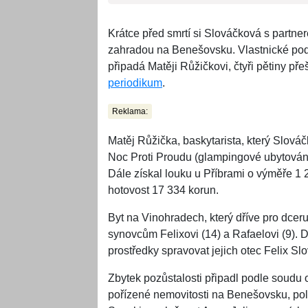
Krátce před smrtí si Slováčková s partner
zahradou na Benešovsku. Vlastnické podíl
připadá Matěji Růžičkovi, čtyři pětiny př
periodikum
.
Reklama:
Matěj Růžička, baskytarista, který Slov
Noc Proti Proudu (glampingové ubytování, 
Dále získal louku u Příbrami o výměře 1 
hotovost 17 334 korun.
Byt na Vinohradech, který dříve pro dcer
synovcům Felixovi (14) a Rafaelovi (9). Do
prostředky spravovat jejich otec Felix Sl
Zbytek pozůstalosti připadl podle soudu 
pořízené nemovitosti na Benešovsku, pol