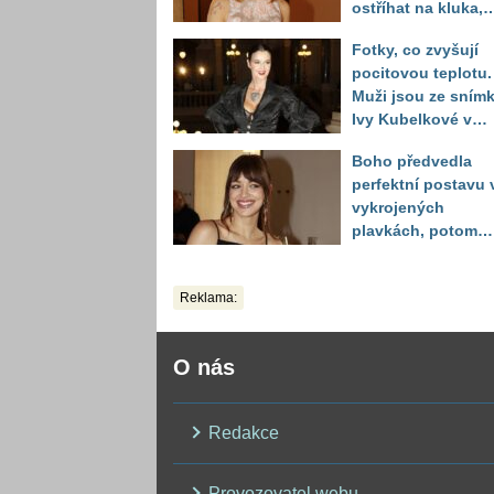
ostříhat na kluka,
reakce fanoušků
Fotky, co zvyšují
překvapily
pocitovou teplotu.
Muži jsou ze sním
Ivy Kubelkové v
plavkách úplně pa
Boho předvedla
perfektní postavu 
vykrojených
plavkách, potom
ukázala realitu sv
těla
Reklama:
O nás
Redakce
Provozovatel webu