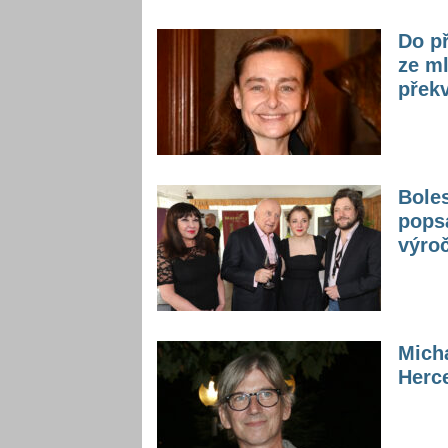
Do př
ze ml
přek
Boles
popsa
výroč
Micha
Herce