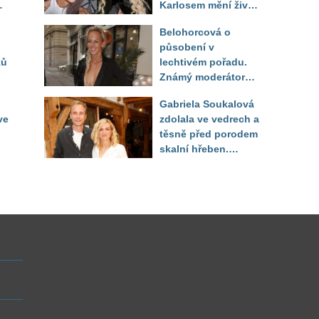
Karlosem mění život i
image, tleská jí i
Belohorcová o
Sandeva
působení v
ků
lechtivém pořadu.
Známý moderátor
f
přiznal, že ji dírkou
Gabriela Soukalová
sledoval pod dekou
ve
zdolala ve vedrech a
těsně před porodem
skalní hřeben.
ého
Partner řešil, jak
snést "těhuli"