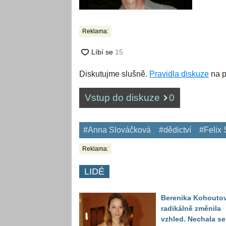
Reklama:
Diskutujme slušně.
Pravidla diskuze
na p
Vstup do diskuze
0
#Anna Slováčková
#dědictví
#Felix
Reklama:
LIDÉ
Berenika Kohouto
radikálně změnila
vzhled. Nechala se