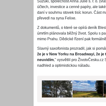
Suzuki, společnost Anna Julie s. r. o. (vla
účtech, investice a cenné papíry, ale tak
daní v souhrnu stovek tisíc korun. Část 
převedl na syna Felixe.
Z dokumentů, o které se opírá deník Bles
úmrtím plánovala běžný život. Spolu s pa
mimo Prahu. Dědické řízení pak formálně 
Slavný saxofonista prozradil, jak si po
že je v New Yorku na Broadwayi, že je 
neuvidím
," vysvětlil pro ŽivotvČesku.cz 
nadhled a optimistickou náladu.