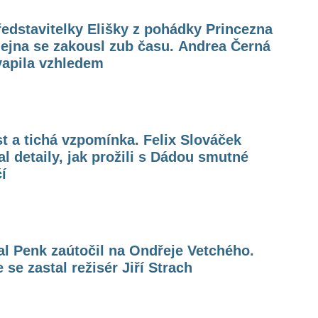
edstavitelky Elišky z pohádky Princezna
ejna se zakousl zub času. Andrea Černá
vapila vzhledem
t a tichá vzpomínka. Felix Slováček
l detaily, jak prožili s Dádou smutné
í
l Penk zaútočil na Ondřeje Vetchého.
 se zastal režisér Jiří Strach