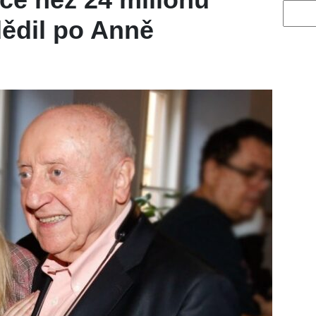
Vyhled
ědil po Anně