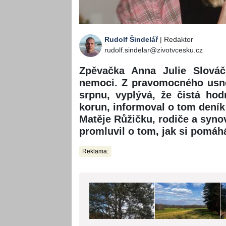
Rudolf Šindelář
| Redaktor
rudolf.sindelar@zivotvcesku.cz
Zpěvačka Anna Julie Slová
nemoci. Z pravomocného usnes
srpnu, vyplývá, že čistá hodn
korun, informoval o tom deník 
Matěje Růžičku, rodiče a syno
promluvil o tom, jak si pomá
Reklama: