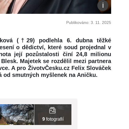
Publikováno: 3. 11. 2025
čková (†29) podlehla 6. dubna těžké
ení o dědictví, které soud projednal v
ota její pozůstalosti činí 24,8 milionu
Blesk. Majetek se rozdělil mezi partnera
vce. A pro ŽivotvČesku.cz Felix Slováček
há od smutných myšlenek na Aničku.
9
fotografií