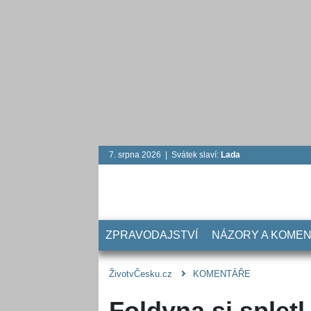
7. srpna 2026 | Svátek slaví:
Lada
ZPRAVODAJSTVÍ
NÁZORY A KOME
ŽivotvČesku.cz
KOMENTÁŘE
Foldyna si spletl