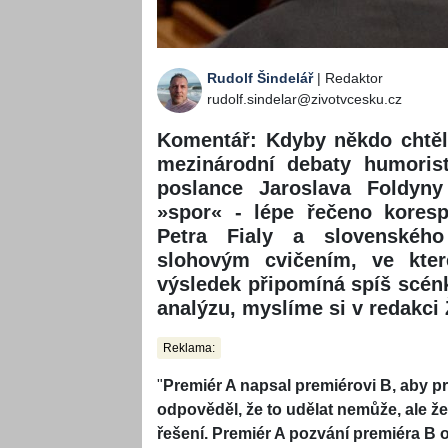
Rudolf Šindelář
| Redaktor
rudolf.sindelar@zivotvcesku.cz
Komentář: Kdyby někdo chtěl 
mezinárodní debaty humorist
poslance Jaroslava Foldyn
»spor« - lépe řečeno kores
Petra Fialy a slovenského
slohovým cvičením, ve kter
výsledek připomíná spíš scén
analýzu, myslíme si v redakci
Reklama:
"
Premiér A napsal premiérovi B, aby pr
odpověděl, že to udělat nemůže, ale že
řešení. Premiér A pozvání premiéra B o