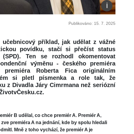
Publikováno: 15. 7. 2025
učebnicový příklad, jak udělat z vážné
ickou povídku, stačí si přečíst status
y (SPD). Ten se rozhodl okomentovat
pondenční výměnu - českého premiéra
 premiéra Roberta Fica originálním
ém si pletl písmenka a role tak, že
ku z Divadla Járy Cimrmana než seriózní
 ŽivotvČesku.cz.
emiér B udělal, co chce premiér A. Premiér A,
 zve premiéra A na jednání, kde by spolu hledali
dmítl. Mně z toho vychází, že premiér A je