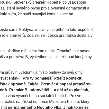
Rusku. Slovenský premiér Robert Fico však spojil
zajištění levného plynu pro slovenské domácnosti a
mítl s tím, že stačí stávající komunikace na
ejste sami. Foldyna ve své verzi příběhu totiž úspěšně
 role premiérů. Zdá se, že i česká gramatika dostala v
e si už dříve měl plést Írán a Irák. Tentokrát ale nasadil
il za premiéra B, výsledkem je tak text, nad kterým by
vní průšvih uvědomil a místo omluvy za svůj omyl
ysvětlením«. "
Pro ty pomalejší, kteří z kontextu
začátek správně. Takže: Premiér A napsal premiérovi
ér A. Premiér B, odpověděl… a dál už to platí tak,
al na vlnu výsměchu na sociálních sítích. Po své
h reakcí, například od herce Miroslava Etzlera, který
 mít permanentního Nočního vlka. Jinak to nelze