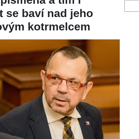
Vyhled
t se baví nad jeho
kovým kotrmelcem