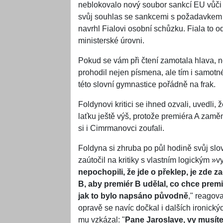
neblokovalo nový soubor sankcí EU vůči 
svůj souhlas se sankcemi s požadavkem 
navrhl Fialovi osobní schůzku. Fiala to od
ministerské úrovni.
Pokud se vám při čtení zamotala hlava, n
prohodil nejen písmena, ale tím i samotné
této slovní gymnastice pořádně na frak.
Foldynovi kritici se ihned ozvali, uvedli, ž
laťku ještě výš, protože premiéra A zaměn
si i Cimrmanovci zoufali.
Foldyna si zhruba po půl hodině svůj slo
zaútočil na kritiky s vlastním logickým »v
nepochopili, že jde o překlep, je zde 
B, aby premiér B udělal, co chce premi
jak to bylo napsáno původně
," reagov
opravě se navíc dočkal i dalších ironickýc
mu vzkázal: "
Pane Jaroslave, vy musíte