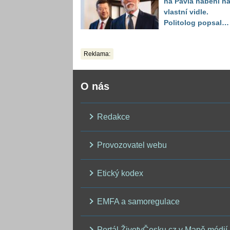
na Pavla naběhl n
vlastní vidle.
Politolog popsal
jeho zásadní
problém
Reklama:
O nás
Redakce
Provozovatel webu
Etický kodex
EMFA a samoregulace
Portál ŽivotvČesku.cz v Mapě médií