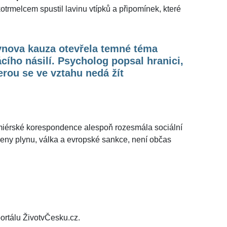
trmelcem spustil lavinu vtípků a připomínek, které
ynova kauza otevřela temné téma
ího násilí. Psycholog popsal hranici,
erou se ve vztahu nedá žít
emiérské korespondence alespoň rozesmála sociální
í ceny plynu, válka a evropské sankce, není občas
ortálu ŽivotvČesku.cz.