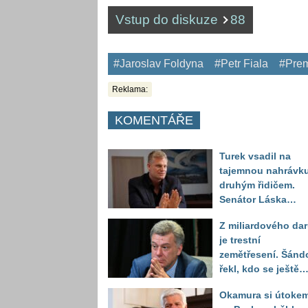
Vstup do diskuze
88
#Jaroslav Foldyna
#Petr Fiala
#Prem
Reklama:
KOMENTÁŘE
Turek vsadil na
tajemnou nahrávku
druhým řidičem.
Senátor Láska
položil otázku, kte
Z miliardového da
může celý příběh
je trestní
otočit
zemětřesení. Šánd
řekl, kdo se ještě
může obávat
Okamura si útoke