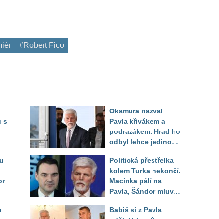
iér
#Robert Fico
Okamura nazval
 s
Pavla křivákem a
podrazákem. Hrad ho
odbyl lehce jedinou
rá
větou, Šándor
ru
Politická přestřelka
vysvětlil proč
kolem Turka nekončí.
or
Macinka pálí na
Pavla, Šándor mluví
o zoufalém daňovém
m
Babiš si z Pavla
poplatníkovi