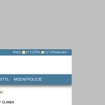
DNES:
21°C
ZÍTRA:
21°C
Předpověd >
 STYL
MÓDNÍ POLICIE
a:
T ČLÁNEK