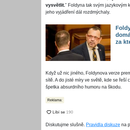
vysvětlit.
" Foldyna tak svým jazykovým ko
jeho vyjádření dál rozdmýchaly.
Fold
domác
za kt
Když už nic jiného, Foldynova verze pr
sítě. A do jisté míry ve světě, kde se řeš
špetka absurdního humoru na škodu.
Reklama:
Diskutujme slušně.
Pravidla diskuze
na p