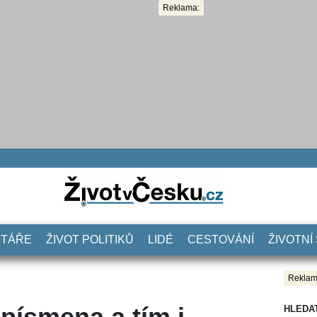
Reklama:
NTÁŘE
ŽIVOT POLITIKŮ
LIDÉ
CESTOVÁNÍ
ŽIVOTNÍ
Reklam
 písmena a tím i
HLEDA