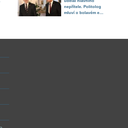
a
udělal hlavního
nepřítele. Politolog
mluví o bolavém egu
i možné hře o Hrad
 a