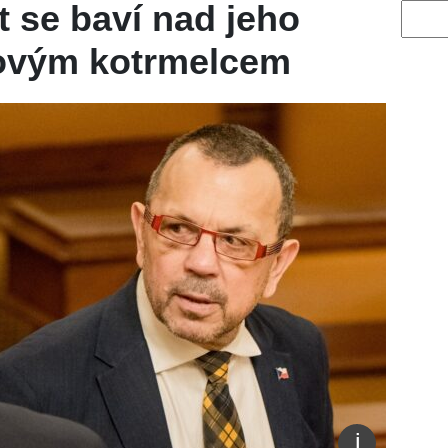
t se baví nad jeho
Vyhled
kovým kotrmelcem