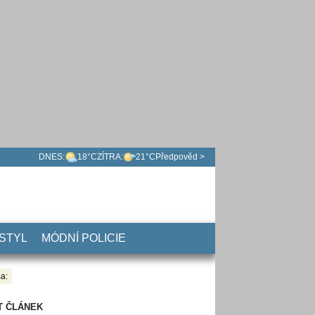
DNES:
18°C
ZÍTRA:
21°C
Předpověd >
 STYL
MÓDNÍ POLICIE
a:
T ČLÁNEK