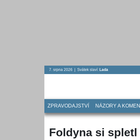
7. srpna 2026 | Svátek slaví:
Lada
ZPRAVODAJSTVÍ
NÁZORY A KOME
Foldyna si spletl