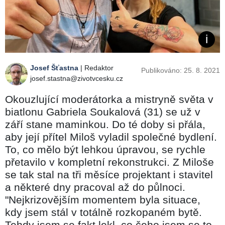
Josef Šťastna
| Redaktor
Publikováno: 25. 8. 2021
josef.stastna@zivotvcesku.cz
Okouzlující moderátorka a mistryně světa v
biatlonu Gabriela Soukalová (31) se už v
září stane maminkou. Do té doby si přála,
aby její přítel Miloš vyladil společné bydlení.
To, co mělo být lehkou úpravou, se rychle
přetavilo v kompletní rekonstrukci. Z Miloše
se tak stal na tři měsíce projektant i stavitel
a některé dny pracoval až do půlnoci.
"Nejkrizovějším momentem byla situace,
kdy jsem stál v totálně rozkopaném bytě.
Tehdy jsem se fakt lekl, co čeho jsem se to