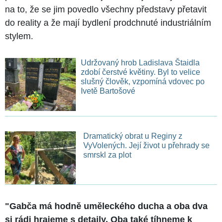
na to, že se jim povedlo všechny představy přetavit
do reality a že mají bydlení prodchnuté industriálním
stylem.
Udržovaný hrob Ladislava Štaidla
zdobí čerstvé květiny. Byl to velice
slušný člověk, vzpomíná vdovec po
Ivetě Bartošové
Dramatický obrat u Reginy z
VyVolených. Její život u přehrady se
smrskl za plot
"Gabča má hodně uměleckého ducha a oba dva
si rádi hrajeme s detaily. Oba také tíhneme k