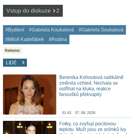
Vstup do diskuze
2
#Bydlení
#Gabriela Koukalová
#Gabriela Soukalová
#Miloš Kadeřábek
#Rodina
Reklama:
LIDÉ
Berenika Kohoutová radikálně
změnila vzhled. Nechala se
ostříhat na kluka, reakce
fanoušků překvapily
01:42 07. 08. 2026
Fotky, co zvyšují pocitovou
teplotu. Muži jsou ze snímků Ivy