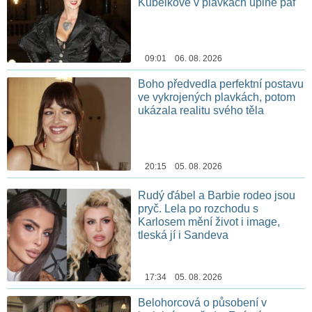
Kubelkové v plavkách úplně paf
09:01 06. 08. 2026
Boho předvedla perfektní postavu
ve vykrojených plavkách, potom
ukázala realitu svého těla
20:15 05. 08. 2026
Rudý ďábel a Barbie rodeo jsou
pryč. Lela po rozchodu s
Karlosem mění život i image,
tleská jí i Sandeva
17:34 05. 08. 2026
Belohorcová o působení v