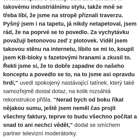
takovému industriálnímu stylu, takže mně se
třeba líbí, že jsme na stropě přiznali traverzu.
Pyšný jsem i na tapetu, já nikdy netapetoval, jsem
rád, že na poprvé se to povedlo. Za vychytávku
považuji betonovou zeď z plotovek. Viděl jsem
takovou stěnu na internetu, líbilo se mi to, koupil
jsem KB-bloky s fazetovými hranami a zkusil to.
Řekli jsme si, že to dobře zapadne do našeho
konceptu a povedlo se to, na to jsme asi opravdu
hrdí,"
uvedl spokojený nastávající tatínek, který také
samozřejmě dostal dotaz, na kolik rozsáhlá
rekonstrukce přišla.
"Nerad bych od boku říkal
nějakou sumu, ještě jsem neměl čas projít
všechny faktury, teprve to budu všechno počítat a
snad to ani nechci vědět,"
dodal se smíchem
partner televizní moderátorky.