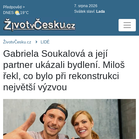
7. srpna 2026
Předpověd >
Svátek slaví:
Lada
DNES:
19°C
ŽivotvČesku.cz
LIDÉ
Gabriela Soukalová a její
partner ukázali bydlení. Miloš
řekl, co bylo při rekonstrukci
největší výzvou