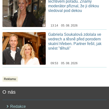
lechtivém pořadu. Známý
moderátor přiznal, že ji dírkou
sledoval pod dekou
13:14 05. 08. 2026
Gabriela Soukalová zdolala ve
vedrech a těsně před porodem
skalní hřeben. Partner řešil, jak
snést "těhuli"
09:53 05. 08. 2026
Reklama:
O nás
Redakce