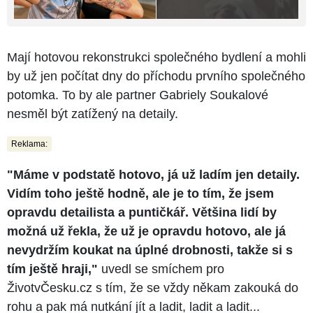
Mají hotovou rekonstrukci společného bydlení a mohli
by už jen počítat dny do příchodu prvního společného
potomka. To by ale partner Gabriely Soukalové
nesměl být zatížený na detaily.
Reklama:
"Máme v podstatě hotovo, já už ladím jen detaily.
Vidím toho ještě hodně, ale je to tím, že jsem
opravdu detailista a puntičkář. Většina lidí by
možná už řekla, že už je opravdu hotovo, ale já
nevydržím koukat na úplné drobnosti, takže si s
tím ještě hraji,"
uvedl se smíchem pro
ŽivotvČesku.cz s tím, že se vždy někam zakouká do
rohu a pak má nutkání jít a ladit, ladit a ladit...