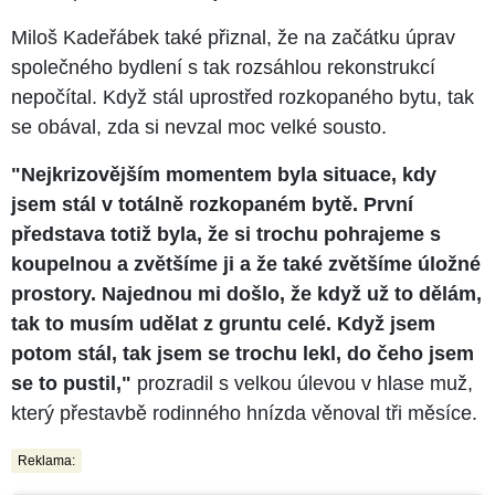
Miloš Kadeřábek také přiznal, že na začátku úprav
společného bydlení s tak rozsáhlou rekonstrukcí
nepočítal. Když stál uprostřed rozkopaného bytu, tak
se obával, zda si nevzal moc velké sousto.
"Nejkrizovějším momentem byla situace, kdy
jsem stál v totálně rozkopaném bytě. První
představa totiž byla, že si trochu pohrajeme s
koupelnou a zvětšíme ji a že také zvětšíme úložné
prostory. Najednou mi došlo, že když už to dělám,
tak to musím udělat z gruntu celé. Když jsem
potom stál, tak jsem se trochu lekl, do čeho jsem
se to pustil,"
prozradil s velkou úlevou v hlase muž,
který přestavbě rodinného hnízda věnoval tři měsíce.
Reklama: