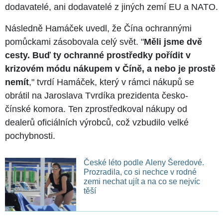
dodavatelé, ani dodavatelé z jiných zemí EU a NATO.
Následně Hamáček uvedl, že Čína ochrannými
pomůckami zásobovala celý svět. "
Měli jsme dvě
cesty. Buď ty ochranné prostředky pořídit v
krizovém módu nákupem v Číně, a nebo je prostě
nemít
," tvrdí Hamáček, který v rámci nákupů se
obrátil na Jaroslava Tvrdíka prezidenta česko-
čínské komora. Ten zprostředkoval nákupy od
dealerů oficiálních výrobců, což vzbudilo velké
pochybnosti.
České léto podle Aleny Šeredové.
Prozradila, co si nechce v rodné
zemi nechat ujít a na co se nejvíc
těší