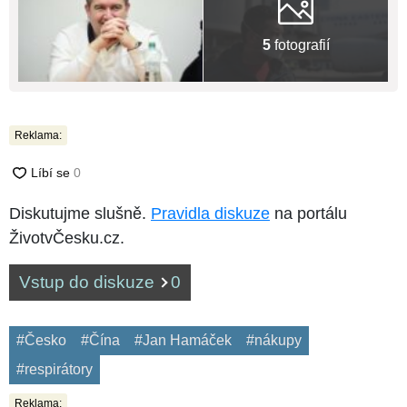
5
fotografií
Reklama:
Diskutujme slušně.
Pravidla diskuze
na portálu
ŽivotvČesku.cz.
Vstup do diskuze
0
#Česko
#Čína
#Jan Hamáček
#nákupy
#respirátory
Reklama: