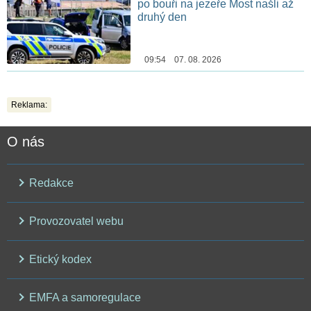
po bouři na jezeře Most našli až
druhý den
09:54 07. 08. 2026
Reklama:
O nás
Redakce
Provozovatel webu
Etický kodex
EMFA a samoregulace