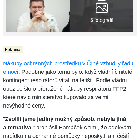
5
fotografií
Reklama:
Nákupy ochranných prostředků v Číně vzbudily řadu
emocí
. Podobně jako tomu bylo, když vládní činitelé
kontingent respirátorů vítali na letišti. Podle vládní
opozice šlo o přeražené nákupy respirátorů FFP2,
které navíc ministerstvo kupovalo za velmi
nevýhodné ceny.
"
Zvolili jsme jediný možný způsob, nebyla jiná
alternativa
," prohlásil Hamáček s tím,, že adekvátní
nabídku na ochranné pomůcky neposkytli ani čeští