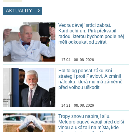
AKTUALITY
Vedra dávají srdci zabrat.
Kardiochirurg Pirk překvapil
radou, kterou bychom podle něj
měli odkoukat od zvířat
17:04 08. 08. 2026
Politolog popsal zákulisní
strategii proti Pavlovi. A zmínil
nálepku, která mu má záměrně
před volbou uškodit
14:21 08. 08. 2026
Tropy znovu nabírají sílu.
Meteorologové varují před delší
vlnou a ukázali na místa, kde