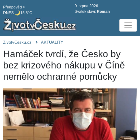
9. srpna 2026
Předpověd >
Svátek slaví:
Roman
DNES:
15.8°C
ŽivotvČesku.cz
AKTUALITY
Hamáček tvrdí, že Česko by
bez krizového nákupu v Číně
nemělo ochranné pomůcky