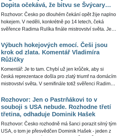
věci, aby se nedalo dobře podnikat, aby byl každý
Dopita očekává, že bitvu se Švýcary
Redakce ŽivotvČesku.cz oslovila poradce hlavy státu
státní zaměstnanec. Takže nevidím žádný důvod k
rozhodnou maličkosti
a bývalého diplomata Petra Koláře, kterého
Rozhovor: Česko po dlouhém čekání opět žije naplno
růstu," uvedl pro ŽivotvČesku.cz nekompromisně
»nepozvání« jako mnohé překvapilo.
hokejem. V neděli, konkrétně po 14 letech, čeká
ekonom Vladimír Pikora.
svěřence Radima Rulíka finále mistrovství světa. Je to
sen, pohádka, radost. Televizní stanice »rychlostí
světla« upravují vysílací plány, obchody zavírají dříve,
Výbuch hokejových emocí. Češi jsou
hospody se plní - to vše kvůli večernímu boji o zlatou
krok od zlata. Komentář Vladimíra
medaili. Pamětníci teď ovšem zpozorní. Redakce
Růžičky
ŽivotvČesku.cz oslovila bývalého hokejového
Komentář: Je to tam. Chybí už jen krůček, aby si
útočníka a trenéra, olympijského vítěze z Nagana a
česká reprezentace došla pro zlatý triumf na domácím
trojnásobného mistra světa Jiřího Dopitu, který v rámci
mistrovství světa. V semifinále totiž svěřenci Radima
souboje se Švýcary ve vyprodané O2 areně poskytl
Rulíka »rozstříleli« celek Švédska 7:3. Koná se
rozhovor. Uvedl, že očekává, že se na ledě odehraje
hokejová senzace. Pro ŽivotvČesku.cz souboj, který
Rozhovor: Jen o Pastrňákovi to v
vyrovnaná hokejová bitva.
vyvolal hokejovou euforii, okomentoval bývalý
souboji s USA nebude. Rozhodne třetí
hokejový útočník a trenér Vladimír Růžička.
třetina, odhaduje Dominik Hašek
Rozhovor: Česko rozhodně má šanci porazit silný tým
USA, o tom je přesvědčen Dominik Hašek - jeden z