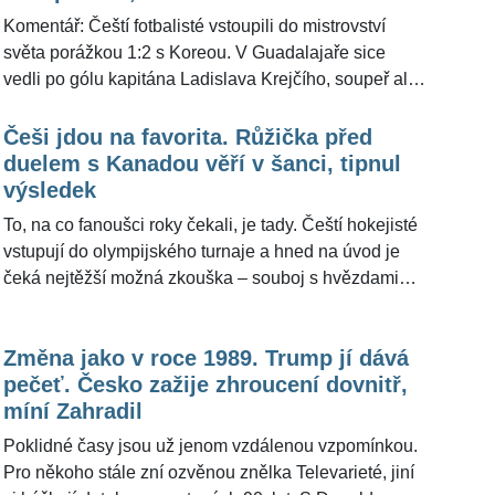
českému týmu příliš nevěří a volá po větší fotbalovosti
Komentář: Čeští fotbalisté vstoupili do mistrovství
v sestavě.
světa porážkou 1:2 s Koreou. V Guadalajaře sice
vedli po gólu kapitána Ladislava Krejčího, soupeř ale
výsledek otočil a národní tým po návratu na světový
šampionát po dvaceti letech začal zklamáním. Pro
Češi jdou na favorita. Růžička před
ŽivotvČesku.cz utkání okomentoval internacionál
duelem s Kanadou věří v šanci, tipnul
Ladislav Vízek, který výkon reprezentace označil za
výsledek
chudý, bez nápadu a bez skutečné fotbalovosti. Podle
To, na co fanoušci roky čekali, je tady. Čeští hokejisté
něj bude druhý zápas proti Jihoafrické republice
vstupují do olympijského turnaje a hned na úvod je
duelem o všechno.
čeká nejtěžší možná zkouška – souboj s hvězdami
našlapanou Kanadou. Zápas startuje v 16:40. V
rozhovoru pro ŽivotvČesku.cz k němu promluvil
Změna jako v roce 1989. Trump jí dává
Vladimír Růžička, který jako kapitán dovedl národní
pečeť. Česko zažije zhroucení dovnitř,
tým ke zlatému Naganu. Vzpomínání na rok 1998 ale
míní Zahradil
sám nechává stranou a soustředí se na současnost.
Poklidné časy jsou už jenom vzdálenou vzpomínkou.
Pro někoho stále zní ozvěnou znělka Televarieté, jiní