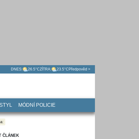
DNES:
26.5°C
ZÍTRA:
23.5°C
Předpověd >
 STYL
MÓDNÍ POLICIE
a:
T ČLÁNEK