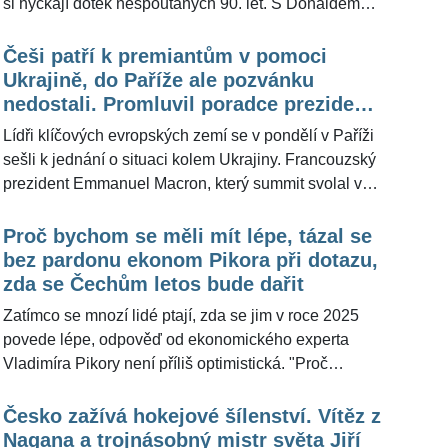
si hýčkají dotek nespoutaných 90. let. S Donaldem
Trumpem se svět mění každý den. Vzpomeňme, kde
byl 20. ledna 2025. A kde je teď. Dlouholetý
Češi patří k premiantům v pomoci
europoslanec a expert na zahraniční politiku Jan
Ukrajině, do Paříže ale pozvánku
Zahradil na dotaz portálu ŽivotvČesku.cz uvedl, že
nedostali. Promluvil poradce prezidenta
prožíváme stejně přelomové období jako v roce 1989,
Kolář
Lídři klíčových evropských zemí se v pondělí v Paříži
a dokonce v čase Jaltské konference roku 1945.
sešli k jednání o situaci kolem Ukrajiny. Francouzský
Česko ale podle politického barda připraveno není a
prezident Emmanuel Macron, který summit svolal v
čeká ho tvrdé probuzení.
reakci na záměr Spojených států jednat s Ruskem o
příměří bez Evropanů, bezprostředně před schůzkou
Proč bychom se měli mít lépe, tázal se
telefonicky hovořil s americkým prezidentem
bez pardonu ekonom Pikora při dotazu,
Donaldem Trumpem. Informovaly o tom tiskové
zda se Čechům letos bude dařit
agentury. Zajímavostí je, že Česká republika patří
Zatímco se mnozí lidé ptají, zda se jim v roce 2025
mezi nejvýraznější podporovatele Ukrajiny v jejím boji
povede lépe, odpověď od ekonomického experta
proti ruské agresi. Od začátku konfliktu poskytla
Vladimíra Pikory není příliš optimistická. "Proč
vojenskou, humanitární i finanční pomoc, přičemž se
bychom se letos měli mít lépe? Co jsme pro to
aktivně angažuje v dodávkách zbraní, výcviku
udělali? Dá se tady lépe podnikat, je tu méně
Česko zažívá hokejové šílenství. Vítěz z
ukrajinských vojáků a diplomatické podpoře na
byrokracie? Nic takového nevidím. Evropa vymýšlí
Nagana a trojnásobný mistr světa Jiří
mezinárodní scéně. Přesto pozvánku nedostala.