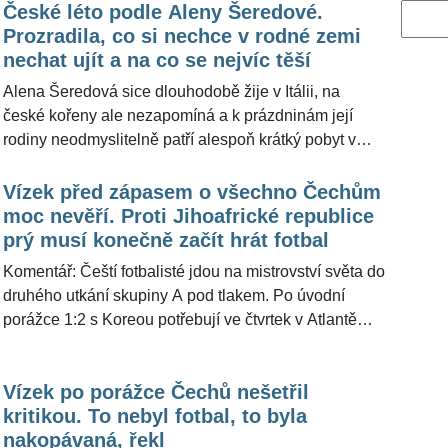
České léto podle Aleny Šeredové.
Vyhled
Prozradila, co si nechce v rodné zemi
nechat ujít a na co se nejvíc těší
Alena Šeredová sice dlouhodobě žije v Itálii, na
české kořeny ale nezapomíná a k prázdninám její
rodiny neodmyslitelně patří alespoň krátký pobyt v
rodné zemi. Jinak tomu nebude ani letos. Modelka a
někdejší vicemiss prozradila, že do Česka přiveze
Vízek před zápasem o všechno Čechům
především svou nejmladší dceru Vivienne, se kterou
moc nevěří. Proti Jihoafrické republice
chce udržovat tradici. Do Česka alespoň jednou za
prý musí konečně začít hrát fotbal
léto totiž vždy jezdila i se svými staršími syny.
Komentář: Čeští fotbalisté jdou na mistrovství světa do
Redakce ŽivotvČesku.cz se modelky zeptala, na co
druhého utkání skupiny A pod tlakem. Po úvodní
se v Čechách nejvíc těší. V plánu má návštěvy
porážce 1:2 s Koreou potřebují ve čtvrtek v Atlantě
blízkých, výlety, divadlo i obyčejnou a milou tradici –
porazit Jihoafrickou republiku, jinak se jim cesta do
se svým tatínkem si zajde na pivo.
vyřazovací fáze výrazně zkomplikuje. Trenér Miroslav
Vízek po porážce Čechů nešetřil
Koubek pravděpodobně sáhne ke změnám v sestavě.
kritikou. To nebyl fotbal, to byla
Legendární internacionál Ladislav Vízek pro
nakopávaná, řekl
ŽivotvČesku.cz uvedl, že očekává těžký zápas,