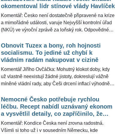
přidala i Česká republika. Ministryně obrany Jana
okomentoval lídr stínové vlády Havlíček
Černochová pro portál ŽivotvČesku.cz uvedla, že tyto
Komentář: Česko není dostatečně připravené na krize
kroky pomáhají Ukrajině porazit kremelský apetit.
a mimořádné události, varuje Nejvyšší kontrolní úřad
(NKÚ) ve výroční zprávě za loňský rok. Odpovědné
instituce podle něj podcenily mnohé události, jako
byla třeba pandemie covidu-19, a dostatečně se z
Obnovit Tuzex a bony, roh hojnosti
nich nepoučily. Někdy jen podnikly formální kroky bez
socialismu. To jediné už chybí k
zásadních výsledků. Je pravděpodobné, že stát bude
vládním radám nakupovat v cizině
v kritických momentech opakovat podobné chyby, což
Komentář Jiřího Ovčáčka: Mohutný klokot doby, kdy
může vést k významným škodám, plýtvání penězi i k
už vlastně neexistují žádné jistoty, dokreslují vážně
ohrožení zdraví obyvatel, uvedl NKÚ. Pro
míněné vládní rady, aby Češi drcení inflací výhodněji
ŽivotvČesku.cz nepříznivou situaci, která vyplývá z
nakupovali v sousedním Německu a Polsku.
výsledků šetření, okomentoval lídr stínové vlády Karel
Rozpočet Berlína a Varšavy si smlsne, ovšem zbytku
Nemocné Česko potřebuje rychlou
Havlíček. Uvedl, že jeho pohledem nejde o nijak
českého podnikatelského stavu pod knutou
léčbu. Recept nabídl uznávaný ekonom
překvapivou situaci, a poukázal na nekompetentnost
byrokracie, daní a neefektivního státu zbydou jen oči
a vysvětlil detaily, co zapříčinilo, že
v rámci řízení jednotlivých resortů.
pro pláč. K dokonalosti vládních rad už chybí jen
země stojí po kotníky v bídě
Komentář: Kondice Česka není zrovna radostná.
obnovení prodejen Tuzex, kde bychom si za bony
Všimli si toho už i v sousedním Německu, kde
mohli rovnou kupovat levnější zboží z dovozu. Ušetří