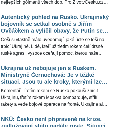
nejlepších gólmanů všech dob. Pro ŽivotvČesku.cz
pardubický rodák, který je legendou doma i v
zahraničí, poskytl rozhovor ohledně klání, v němž
Autentický pohled na Rusko. Ukrajinský
nevyloučil, že se Česko může prostřílet do
bojovník se setkal osobně s Jiřím
medailového víkendu. Musí ale udržet nervy na uzdě,
Ovčáčkem a vylíčil obavy, že Putin se
věřit si a hrát jako »jedno těleso«.
nezastaví jen na Ukrajině
Češi si vlastně málo uvědomují, jaké úctě se těší na
trpící Ukrajině. Lidé, kteří už třetím rokem čelí drsné
ruské agresi, vysoce oceňují pomoc, kterou naše
země poskytuje. Nejde o líbivé fráze, ale o skutečný
vyšší cit. Česko, to je pomoc, přátelství a bratrství, řekl
Ukrajina už nebojuje jen s Ruskem.
exkluzivně pro portál ŽivotvČesku.cz ukrajinský voják
Ministryně Černochová: Je v těžké
Ruslan Agasanov, který na chvíli zavítal do Prahy, aby
situaci. Jsou tu ale kroky, kterými lze
se zúčastnil české premiéry dokumentárního filmu o
pomoci zastavit rozpínavost Putina
Komentář: Třetím rokem se Rusko pokouší zničit
okupaci Hostomelu.
Ukrajinu, třetím rokem Moskva bombarduje, střílí
rakety a vede bojové operace na frontě. Ukrajina ale
není sama, pomoc přichází ze západních zemí. V
hodině dvanácté schválily USA obří finanční balík
NKÚ: Česko není připravené na krize,
vzpruhy pro válkou sužovanou zemi, ruku k dílu
zadlužování státu nadále roste. Situaci