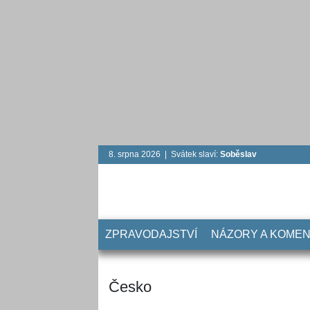
8. srpna 2026 | Svátek slaví:
Soběslav
ZPRAVODAJSTVÍ
NÁZORY A KOME
Česko