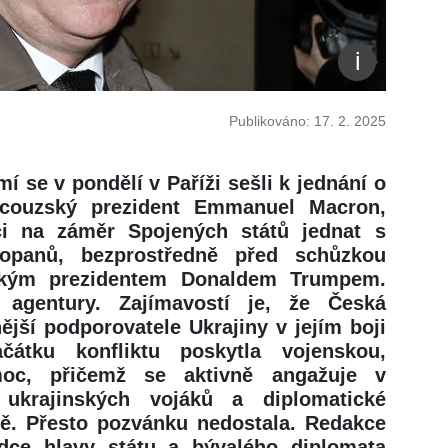
Publikováno: 17. 2. 2025
í se v pondělí v Paříži sešli k jednání o
ancouzský prezident Emmanuel Macron,
ci na záměr Spojených států jednat s
opanů, bezprostředně před schůzkou
ickým prezidentem Donaldem Trumpem.
 agentury. Zajímavostí je, že Česká
ější podporovatele Ukrajiny v jejím boji
čátku konfliktu poskytla vojenskou,
moc, přičemž se aktivně angažuje v
 ukrajinských vojáků a diplomatické
ě. Přesto pozvánku nedostala. Redakce
adce hlavy státu a bývalého diplomata