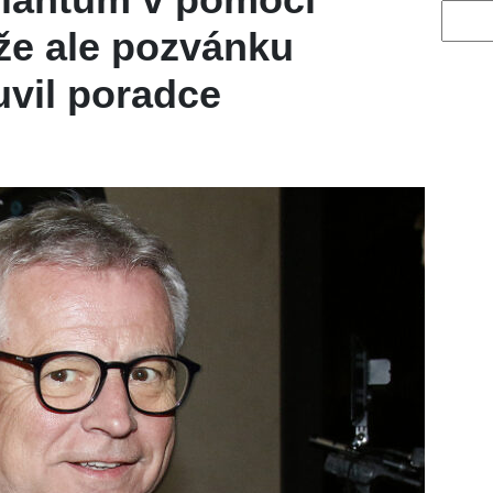
Vyhled
íže ale pozvánku
uvil poradce