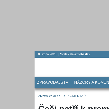
8. srpna 2026 | Svátek slaví:
Soběslav
ZPRAVODAJSTVÍ
NÁZORY A KOME
ŽivotvČesku.cz
KOMENTÁŘE
Češi patří k pre