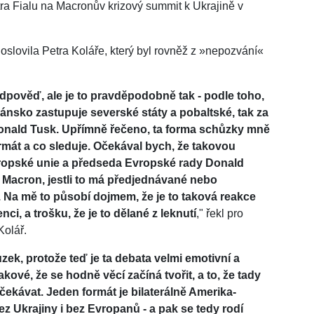
ra Fialu na Macronův krizový summit k Ukrajině v
slovila Petra Koláře, který byl rovněž z »nepozvání«
dpověď, ale je to pravděpodobně tak - podle toho,
Dánsko zastupuje severské státy a pobaltské, tak za
onald Tusk. Upřímně řečeno, ta forma schůzky mně
formát a co sleduje. Očekával bych, že takovou
opské unie a předseda Evropské rady Donald
t Macron, jestli to má předjednávané nebo
Na mě to působí dojmem, že je to taková reakce
, a trošku, že je to dělané z leknutí
," řekl pro
Kolář.
zek, protože teď je ta debata velmi emotivní a
kové, že se hodně věcí začíná tvořit, a to, že tady
ekávat. Jeden formát je bilaterálně Amerika-
bez Ukrajiny i bez Evropanů - a pak se tedy rodí