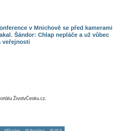
konference v Mnichově se před kamerami
akal. Šándor: Chlap nepláče a už vůbec
 veřejnosti
ortálu ŽivotvČesku.cz.
#Rusko
#Ukrajina
#USA