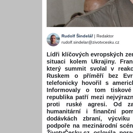
Rudolf Šindelář
| Redaktor
rudolf.sindelar@zivotvcesku.cz
Lídři klíčových evropských zem
situaci kolem Ukrajiny. Fr
který summit svolal v reak
Ruskem o příměří bez Evr
telefonicky hovořil s amer
Informovaly o tom tiskové
republika patří mezi nejvýrazn
proti ruské agresi. Od za
humanitární i finanční po
dodávkách zbraní, výcviku
podpoře na mezinárodní scén
ŽivotvČesku.cz oslovila por