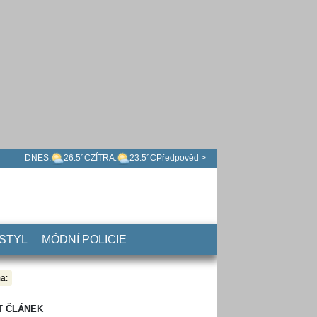
DNES:
26.5°C
ZÍTRA:
23.5°C
Předpověd >
 STYL
MÓDNÍ POLICIE
a:
T ČLÁNEK