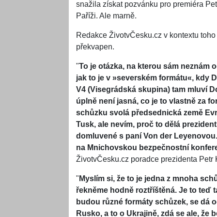
snažila získat pozvánku pro premiéra Pet
Paříži. Ale marně.
Redakce ŽivotvČesku.cz v kontextu toho o
překvapen.
"
To je otázka, na kterou sám neznám o
jak to je v »severském formátu«, kdy 
V4 (Visegrádská skupina) tam mluví D
úplně není jasná, co je to vlastně za 
schůzku svolá předsednická země Evr
Tusk, ale nevím, proč to dělá preziden
domluvené s paní Von der Leyenovou. 
na Mnichovskou bezpečnostní konferenci
ŽivotvČesku.cz poradce prezidenta Petr 
"
Myslím si, že to je jedna z mnoha schů
řekněme hodně roztříštěná. Je to teď ta
budou různé formáty schůzek, se dá oč
Rusko, a to o Ukrajině, zdá se ale, že 