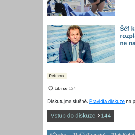
Šéf 
rozpl
ne na
Reklama:
Diskutujme slušně.
Pravidla diskuze
na p
Vstup do diskuze
144
#Česko
#Paříž (Francie)
#Petr Kolář