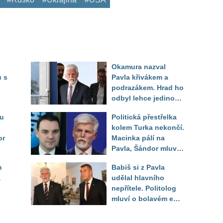
Okamura nazval
 s
Pavla křivákem a
podrazákem. Hrad ho
odbyl lehce jedinou
rá
větou, Šándor
ru
Politická přestřelka
vysvětlil proč
kolem Turka nekončí.
or
Macinka pálí na
Pavla, Šándor mluví
o zoufalém daňovém
m
Babiš si z Pavla
poplatníkovi
a
udělal hlavního
nepřítele. Politolog
mluví o bolavém egu
i možné hře o Hrad