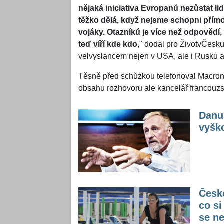
nějaká iniciativa Evropanů nezůstat lid
těžko dělá, když nejsme schopni přím
vojáky. Otazníků je více než odpovědí,
teď víří kde kdo
," dodal pro ŽivotvČesku
velvyslancem nejen v USA, ale i Rusku a
Těsně před schůzkou telefonoval Macron
obsahu rozhovoru ale kancelář francouzs
Danuš
vyšk
České
co si
se ne