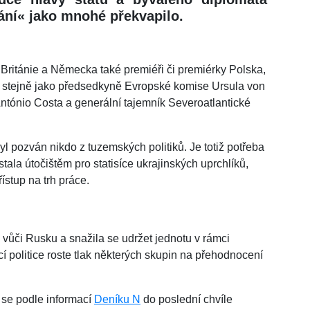
ání« jako mnohé překvapilo.
Británie a Německa také premiéři či premiérky Polska,
, stejně jako předsedkyně Evropské komise Ursula von
tónio Costa a generální tajemník Severoatlantické
l pozván nikdo z tuzemských politiků. Je totiž potřeba
ala útočištěm pro statisíce ukrajinských uprchlíků,
řístup na trh práce.
vůči Rusku a snažila se udržet jednotu v rámci
 politice roste tlak některých skupin na přehodnocení
 se podle informací
Deníku N
do poslední chvíle