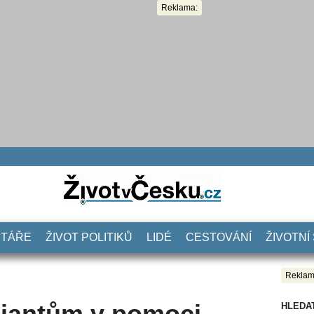
Reklama:
NTÁŘE
ŽIVOT POLITIKŮ
LIDÉ
CESTOVÁNÍ
ŽIVOTNÍ
Reklam
miantům v pomoci
HLEDA