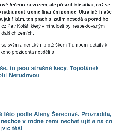
ově řečeno za vozem, ale převzít iniciativu, což se
o nabídnout kromě finanční pomoci Ukrajině i naše
 a jak říkám, ten prach si zatím nesedá a pořád ho
.cz Petr Kolář, který v minulosti byl respektovaným
 dalších zemích.
 se svým americkým protějškem Trumpem, detaily k
kého prezidenta nesdělila.
e, to jsou strašné kecy. Topolánek
olil Nerudovou
 léto podle Aleny Šeredové. Prozradila,
 nechce v rodné zemi nechat ujít a na co
jvíc těší