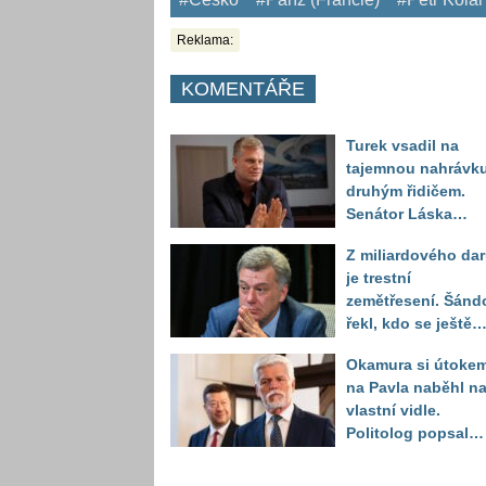
Reklama:
KOMENTÁŘE
Turek vsadil na
tajemnou nahrávku
druhým řidičem.
Senátor Láska
položil otázku, kte
Z miliardového da
může celý příběh
je trestní
otočit
zemětřesení. Šánd
řekl, kdo se ještě
může obávat
Okamura si útoke
na Pavla naběhl n
vlastní vidle.
Politolog popsal
jeho zásadní
problém