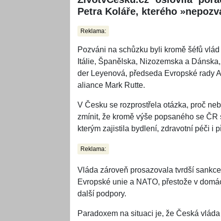
Petra Koláře, kterého »nepozv
Reklama:
Pozváni na schůzku byli kromě šéfů vlád 
Itálie, Španělska, Nizozemska a Dánska
der Leyenová, předseda Evropské rady An
aliance Mark Rutte.
V Česku se rozprostřela otázka, proč neby
zmínit, že kromě výše popsaného se ČR st
kterým zajistila bydlení, zdravotní péči i p
Reklama:
Vláda zároveň prosazovala tvrdší sankce 
Evropské unie a NATO, přestože v domácí
další podpory.
Paradoxem na situaci je, že Česká vláda