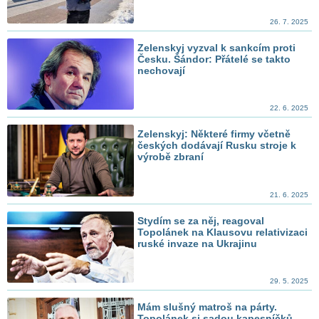
26. 7. 2025
Zelenskyj vyzval k sankcím proti
Česku. Šándor: Přátelé se takto
nechovají
22. 6. 2025
Zelenskyj: Některé firmy včetně
českých dodávají Rusku stroje k
výrobě zbraní
21. 6. 2025
Stydím se za něj, reagoval
Topolánek na Klausovu relativizaci
ruské invaze na Ukrajinu
29. 5. 2025
Mám slušný matroš na párty.
Topolánek si sadou kapesníčků