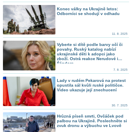
Konec války na Ukrajině letos:
Odborníci se shodují v odhadu
11. 8. 2025
Vyberte si dítě podle barvy očí či
povahy. Ruský katalog nabízí
ukrajinské děti k adopci jako
zboží. Ostrá reakce Nerudové i
Šándora
7. 8. 2025
Lady v rudém Pekarová na protest
opustila sál kvůli ruské političce.
Video ukazuje její znechucení
30. 7. 2025
Hrůzná píseň smrti, Ovčáček pod
palbou na Ukrajině. Poslechněte si
zvuk dronu a výbuchu ve Lvově