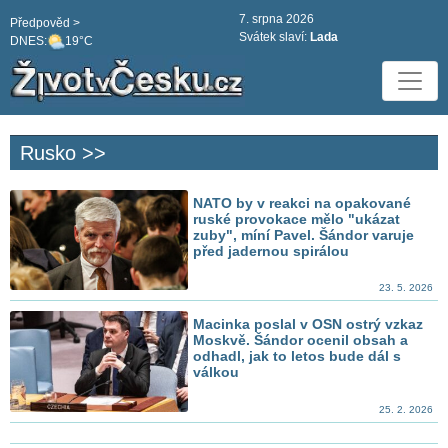
7. srpna 2026
Předpověd >
Svátek slaví:
Lada
DNES:
19°C
Rusko >>
NATO by v reakci na opakované
ruské provokace mělo "ukázat
zuby", míní Pavel. Šándor varuje
před jadernou spirálou
23. 5. 2026
Macinka poslal v OSN ostrý vzkaz
Moskvě. Šándor ocenil obsah a
odhadl, jak to letos bude dál s
válkou
25. 2. 2026