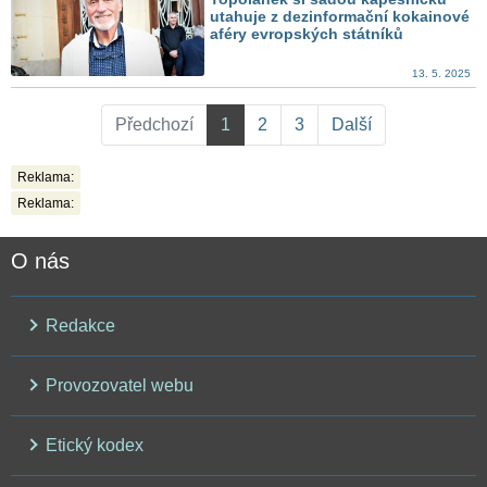
utahuje z dezinformační kokainové
aféry evropských státníků
13. 5. 2025
Předchozí
1
2
3
Další
Reklama:
Reklama:
O nás
Redakce
Provozovatel webu
Etický kodex