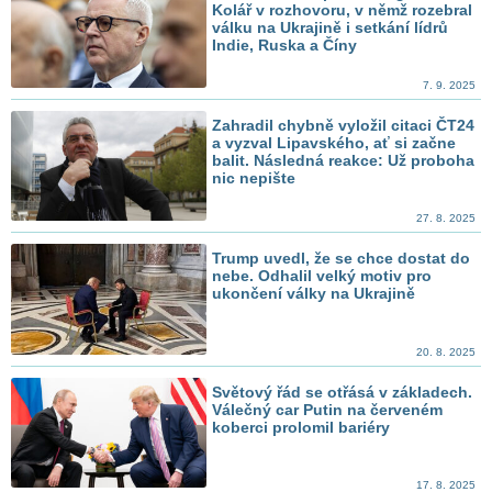
Kolář v rozhovoru, v němž rozebral
válku na Ukrajině i setkání lídrů
Indie, Ruska a Číny
7. 9. 2025
Zahradil chybně vyložil citaci ČT24
a vyzval Lipavského, ať si začne
balit. Následná reakce: Už proboha
nic nepište
27. 8. 2025
Trump uvedl, že se chce dostat do
nebe. Odhalil velký motiv pro
ukončení války na Ukrajině
20. 8. 2025
Světový řád se otřásá v základech.
Válečný car Putin na červeném
koberci prolomil bariéry
17. 8. 2025