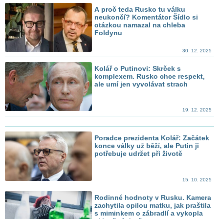
A proč teda Rusko tu válku
neukončí? Komentátor Šídlo si
otázkou namazal na chleba
Foldynu
30. 12. 2025
Kolář o Putinovi: Skrček s
komplexem. Rusko chce respekt,
ale umí jen vyvolávat strach
19. 12. 2025
Poradce prezidenta Kolář: Začátek
konce války už běží, ale Putin ji
potřebuje udržet při životě
15. 10. 2025
Rodinné hodnoty v Rusku. Kamera
zachytila opilou matku, jak praštila
s miminkem o zábradlí a vykopla