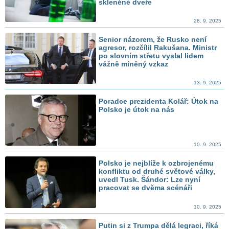
skleněné dveře
28. 9. 2025
Senior názorem, že Rusko není
agresor, rozčílil Rakušana. Ministr
po slovním střetu vyslal lidem
vážně míněný vzkaz
13. 9. 2025
Poradce prezidenta Kolář: Útok na
Polsko je útok na nás
10. 9. 2025
Polsko je nejblíže k ozbrojenému
konfliktu od druhé světové války,
uvedl Tusk. Šándor: Lze nyní
pracovat se dvěma scénáři
10. 9. 2025
Putin si z Trumpa dělá legraci, říká