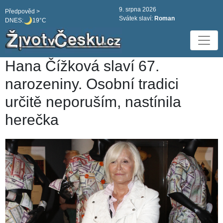
9. srpna 2026
Předpověd >
Svátek slaví:
Roman
DNES:
19°C
Hana Čížková slaví 67.
narozeniny. Osobní tradici
určitě neporuším, nastínila
herečka