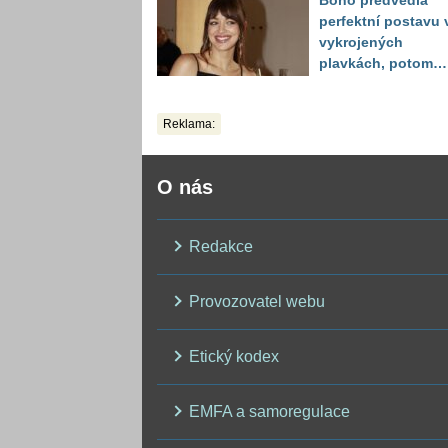
Boho předvedla
perfektní postavu 
vykrojených
plavkách, potom
ukázala realitu sv
těla
Reklama:
O nás
Redakce
Provozovatel webu
Etický kodex
EMFA a samoregulace