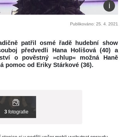
Publikováno: 25. 4. 2021
radičně patřil osmé řadě hudební show
ouboj předvedli Hana Holišová (40) a
zství o pověstný »chlup« možná Haně
á pomoc od Eriky Stárkové (36).
3
fotografie