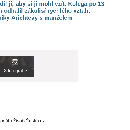
il ji, aby si ji mohl vzít. Kolega po 13
h odhalil zákulisí rychlého vztahu
niky Arichtevy s manželem
3
fotografie
ortálu ŽivotvČesku.cz.