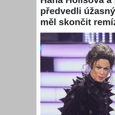
předvedli úžasný
měl skončit rem