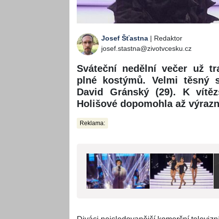
Josef Šťastna
| Redaktor
josef.stastna@zivotvcesku.cz
Sváteční nedělní večer už t
plné kostýmů. Velmi těsný s
David Gránský (29). K vítě
Holišové dopomohla až výrazn
Reklama: