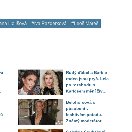
ana Holišová
#Iva Pazderková
#Leoš Mareš
vá
Rudý ďábel a Barbie
rodeo jsou pryč. Lela
po rozchodu s
Karlosem mění život i
image, tleská jí i
Belohorcová o
Sandeva
působení v
ků
lechtivém pořadu.
Známý moderátor
f
přiznal, že ji dírkou