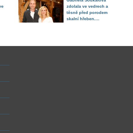
Gabriela Soukalová
sledoval pod dekou
ve
zdolala ve vedrech a
těsně před porodem
skalní hřeben.
ého
Partner řešil, jak
snést "těhuli"