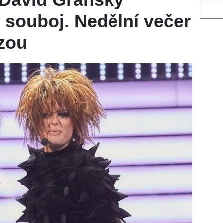
Vyhled
 souboj. Nedělní večer
ízou