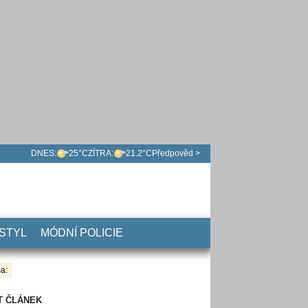
DNES:
25°C
ZÍTRA:
21.2°C
Předpověd >
 STYL
MÓDNÍ POLICIE
a:
T ČLÁNEK