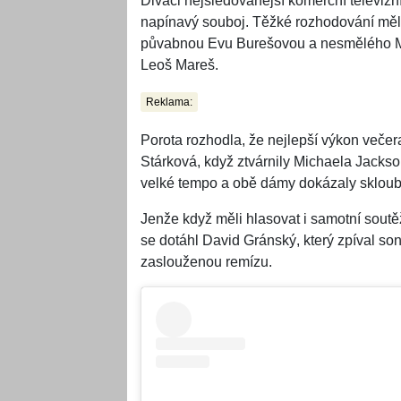
Diváci nejsledovanější komerční televizní
napínavý souboj. Těžké rozhodování měl
půvabnou Evu Burešovou a nesmělého Mar
Leoš Mareš.
Reklama:
Porota rozhodla, že nejlepší výkon veče
Stárková, když ztvárnily Michaela Jack
velké tempo a obě dámy dokázaly skloubit
Jenže když měli hlasovat i samotní soutě
se dotáhl David Gránský, který zpíval s
zaslouženou remízu.