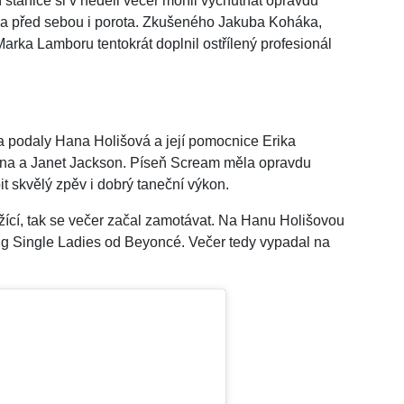
 stanice si v neděli večer mohli vychutnat opravdu
a před sebou i porota. Zkušeného Jakuba Koháka,
ka Lamboru tentokrát doplnil ostřílený profesionál
ra podaly Hana Holišová a její pomocnice Erika
sona a Janet Jackson. Píseň Scream měla opravdu
 skvělý zpěv i dobrý taneční výkon.
žící, tak se večer začal zamotávat. Na Hanu Holišovou
ong Single Ladies od Beyoncé. Večer tedy vypadal na