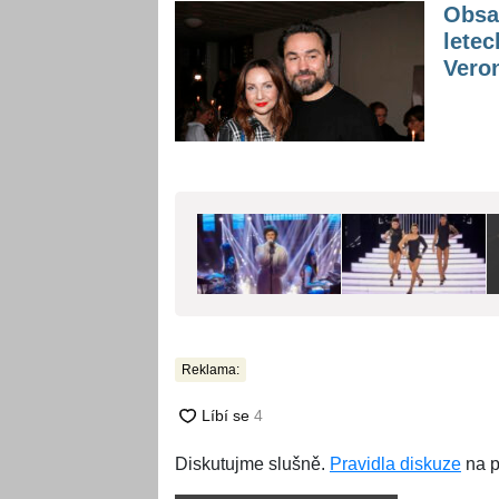
Obsad
letec
Vero
Reklama:
Diskutujme slušně.
Pravidla diskuze
na p