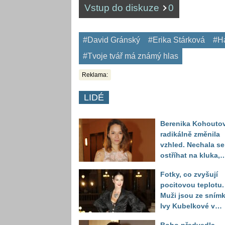
Vstup do diskuze
0
#David Gránský
#Erika Stárková
#H
#Tvoje tvář má známý hlas
Reklama:
LIDÉ
Berenika Kohouto
radikálně změnila
vzhled. Nechala se
ostříhat na kluka,
reakce fanoušků
Fotky, co zvyšují
překvapily
pocitovou teplotu.
Muži jsou ze sním
Ivy Kubelkové v
plavkách úplně pa