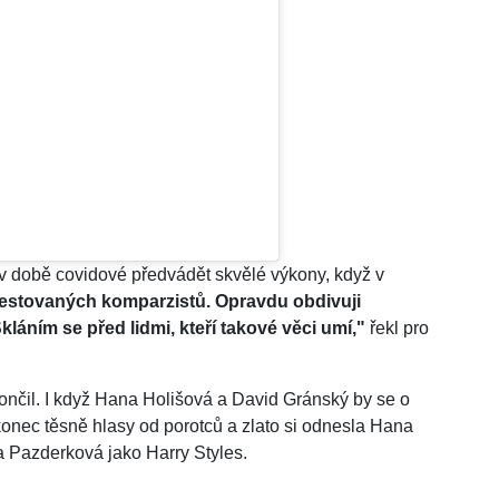
é v době covidové předvádět skvělé výkony, když v
testovaných komparzistů. Opravdu obdivuji
láním se před lidmi, kteří takové věci umí,"
řekl pro
nčil. I když Hana Holišová a David Gránský by se o
akonec těsně hlasy od porotců a zlato si odnesla Hana
va Pazderková jako Harry Styles.