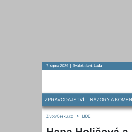
7. srpna 2026 | Svátek slaví:
Lada
ZPRAVODAJSTVÍ
NÁZORY A KOME
ŽivotvČesku.cz
LIDÉ
Hana Holišová a