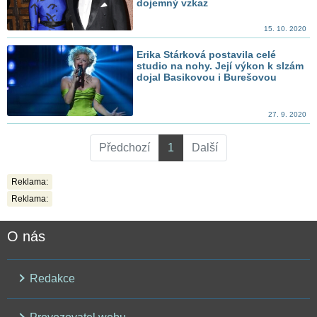
dojemný vzkaz
15. 10. 2020
Erika Stárková postavila celé
studio na nohy. Její výkon k slzám
dojal Basikovou i Burešovou
27. 9. 2020
Předchozí
1
Další
Reklama:
Reklama:
O nás
Redakce