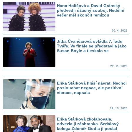
Hana Holišová a David Gránský
předvedli úžasný souboj. Nedělní
večer měl skončit remízou
26. 4. 2021
Jitka Čvančarová ovládla 7. řadu
Tváře. Ve finále se představila jako
Susan Boyle a tleskalo se
22. 11. 2020
Erika Stárková hlásí návrat. Nechci
poslouchat negace, ale pozitivní
vibrace, napsala
19. 10. 2020
Erika Stárková zkolabovala,
odvezla ji záchranka. Seriálový
kolega Zdeněk Godla jí poslal