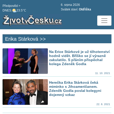
6. srpna 2026
Předpověd >
Svátek slaví:
Oldřiška
DNES:
23.5°C
Erika Stárková >>
Na Erice Stárkové je už těhotenství
hodně vidět. Bříško se jí výrazně
zakulatilo. S přáním přispěchal
kolega Zdeněk Godla
11. 10. 2021
Herečka Erika Stárková čeká
miminko s Jihoameričanem.
Zdeněk Godla poslal kolegyni
dojemný vzkaz
22. 6. 2021