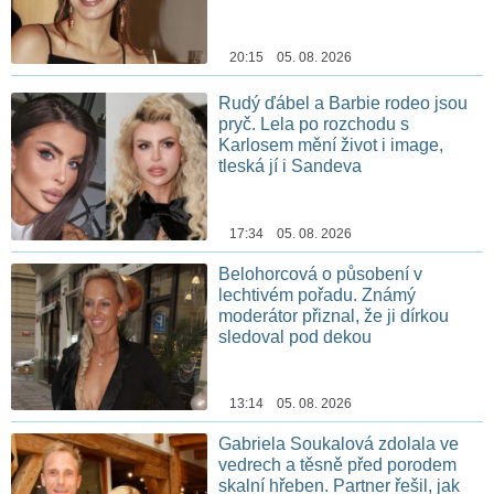
20:15 05. 08. 2026
Rudý ďábel a Barbie rodeo jsou
pryč. Lela po rozchodu s
Karlosem mění život i image,
tleská jí i Sandeva
17:34 05. 08. 2026
Belohorcová o působení v
lechtivém pořadu. Známý
moderátor přiznal, že ji dírkou
sledoval pod dekou
13:14 05. 08. 2026
Gabriela Soukalová zdolala ve
vedrech a těsně před porodem
skalní hřeben. Partner řešil, jak