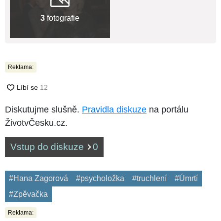
3
fotografie
Reklama:
Diskutujme slušně.
Pravidla diskuze
na portálu
ŽivotvČesku.cz.
Vstup do diskuze
0
#Hana Zagorová
#psycholožka
#truchlení
#Úmrtí
#Zpěvačka
Reklama: