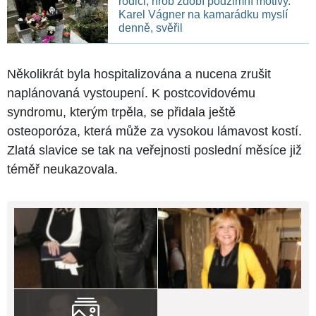
rodiči, hrob zdobí podzimní motivy.
Karel Vágner na kamarádku myslí
denně, svěřil
Několikrát byla hospitalizována a nucena zrušit
naplánovaná vystoupení. K postcovidovému
syndromu, kterým trpěla, se přidala ještě
osteoporóza, která může za vysokou lámavost kostí.
Zlatá slavice se tak na veřejnosti poslední měsíce již
téměř neukazovala.