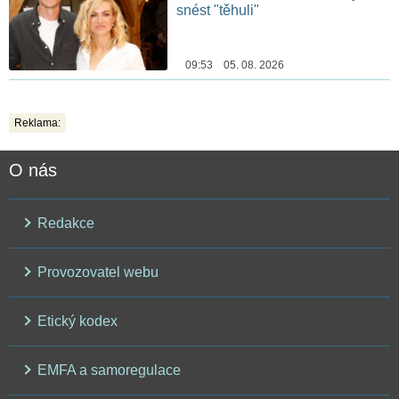
snést "těhuli"
09:53 05. 08. 2026
Reklama:
O nás
Redakce
Provozovatel webu
Etický kodex
EMFA a samoregulace