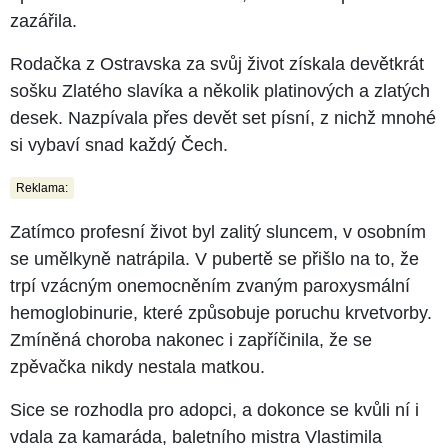
zazářila.
Rodačka z Ostravska za svůj život získala devětkrát
sošku Zlatého slavíka a několik platinových a zlatých
desek. Nazpívala přes devět set písní, z nichž mnohé
si vybaví snad každý Čech.
Reklama:
Zatímco profesní život byl zalitý sluncem, v osobním
se umělkyně natrápila. V pubertě se přišlo na to, že
trpí vzácným onemocněním zvaným paroxysmální
hemoglobinurie, které způsobuje poruchu krvetvorby.
Zmíněná choroba nakonec i zapříčinila, že se
zpěvačka nikdy nestala matkou.
Sice se rozhodla pro adopci, a dokonce se kvůli ní i
vdala za kamaráda, baletního mistra Vlastimila