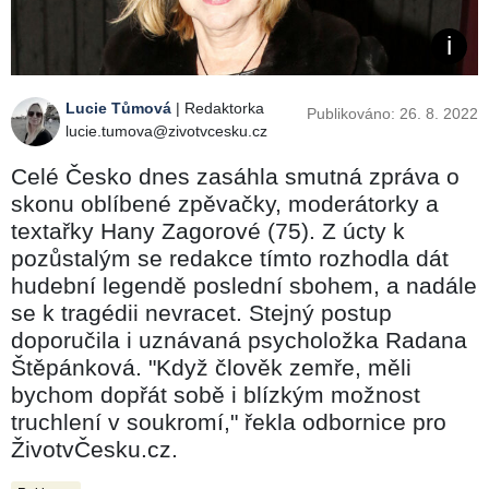
Lucie Tůmová
| Redaktorka
Publikováno: 26. 8. 2022
lucie.tumova@zivotvcesku.cz
Celé Česko dnes zasáhla smutná zpráva o
skonu oblíbené zpěvačky, moderátorky a
textařky Hany Zagorové (75). Z úcty k
pozůstalým se redakce tímto rozhodla dát
hudební legendě poslední sbohem, a nadále
se k tragédii nevracet. Stejný postup
doporučila i uznávaná psycholožka Radana
Štěpánková. "Když člověk zemře, měli
bychom dopřát sobě i blízkým možnost
truchlení v soukromí," řekla odbornice pro
ŽivotvČesku.cz.