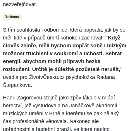
nezveřejňovat.
Reklama:
S tím souhlasila i odbornice, která popsala, jak by se
měli lidé v případě úmrtí kohokoli zachovat.
"Když
člověk zemře, měli bychom dopřát sobě i blízkým
možnost truchlení v soukromí a tichosti. Sebrat
energii, abychom mohli připravit hezké
rozloučení. Určitě je důležité pozůstalé nerušit,"
uvedla pro ŽivotvČesku.cz psycholožka Radana
Štepánková.
Hanu Zagorovou stejně jako zpěv lákalo v mládí i
herectví, jež vystudovala na Janáčkově akademii
múzických umění v Brně a kterému se pak nějaký
čas profesionálně věnovala. Nakonec ale
upřednostnila hudební branži, ve které naplno