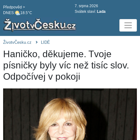
7. srpna 2026
Předpověd >
Svátek slaví:
Lada
DNES:
18.5°C
ŽivotvČesku.cz
LIDÉ
Haničko, děkujeme. Tvoje
písničky byly víc než tisíc slov.
Odpočívej v pokoji