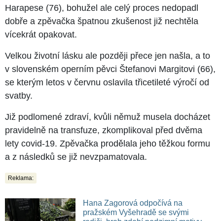
Harapese (76), bohužel ale celý proces nedopadl
dobře a zpěvačka špatnou zkušenost již nechtěla
vícekrát opakovat.
Velkou životní lásku ale později přece jen našla, a to
v slovenském operním pěvci Štefanovi Margitovi (66),
se kterým letos v červnu oslavila třicetileté výročí od
svatby.
Již podlomené zdraví, kvůli němuž musela docházet
pravidelně na transfuze, zkomplikoval před dvěma
lety covid-19. Zpěvačka prodělala jeho těžkou formu
a z následků se již nevzpamatovala.
Reklama:
Hana Zagorová odpočívá na
pražském Vyšehradě se svými