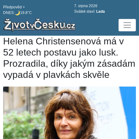
7. srpna 2026
Předpověd >
Svátek slaví:
Lada
DNES:
19.8°C
Helena Christensenová má v
52 letech postavu jako lusk.
Prozradila, díky jakým zásadám
vypadá v plavkách skvěle