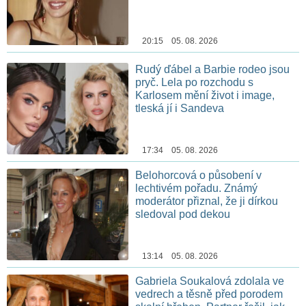
20:15 05. 08. 2026
Rudý ďábel a Barbie rodeo jsou
pryč. Lela po rozchodu s
Karlosem mění život i image,
tleská jí i Sandeva
17:34 05. 08. 2026
Belohorcová o působení v
lechtivém pořadu. Známý
moderátor přiznal, že ji dírkou
sledoval pod dekou
13:14 05. 08. 2026
Gabriela Soukalová zdolala ve
vedrech a těsně před porodem