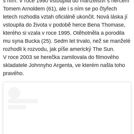
s ním. V roce 1990 vstoupila do manželství s hercem
Tomem Arnoldem (61), ale i s ním se po čtyřech
letech rozhodla vztah oficiálně ukončit. Nová láska jí
vstoupila do života v podobě herce Bena Thomase,
kterého si vzala v roce 1995. Otěhotněla a porodila
mu syna Bucka (25). Sedm let trvalo, než se manželé
rozhodli k rozvodu, jak píše americký The Sun.
V roce 2003 se herečka zamilovala do filmového
skladatele Johnnyho Argenta, ve kterém našla toho
pravého.