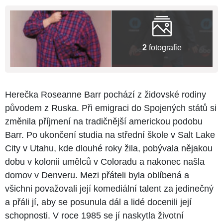
2
fotografie
Herečka Roseanne Barr pochází z židovské rodiny
původem z Ruska. Při emigraci do Spojených států si
změnila příjmení na tradičnější americkou podobu
Barr. Po ukončení studia na střední škole v Salt Lake
City v Utahu, kde dlouhé roky žila, pobývala nějakou
dobu v kolonii umělců v Coloradu a nakonec našla
domov v Denveru. Mezi přáteli byla oblíbená a
všichni považovali její komediální talent za jedinečný
a přáli jí, aby se posunula dál a lidé docenili její
schopnosti. V roce 1985 se jí naskytla životní