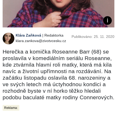
Klára Zaňková
| Redaktorka
Publikováno: 25. 11. 2020
klara.zankova@zivotvcesku.cz
Herečka a komička Roseanne Barr (68) se
proslavila v komediálním seriálu Roseanne,
kde ztvárnila hlavní roli matky, která má kila
navíc a životní upřímnosti na rozdávání. Na
začátku listopadu oslavila 68. narozeniny a
ve svých letech má úctyhodnou kondici a
rozhodně byste v ní horko těžko hledali
podobu baculaté matky rodiny Connerových.
Reklama: