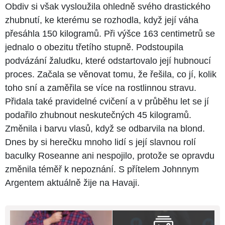
Obdiv si však vysloužila ohledně svého drastického
zhubnutí, ke kterému se rozhodla, když její váha
přesáhla 150 kilogramů. Při výšce 163 centimetrů se
jednalo o obezitu třetího stupně. Podstoupila
podvázání žaludku, které odstartovalo její hubnoucí
proces. Začala se věnovat tomu, že řešila, co jí, kolik
toho sní a zaměřila se více na rostlinnou stravu.
Přidala také pravidelné cvičení a v průběhu let se jí
podařilo zhubnout neskutečných 45 kilogramů.
Změnila i barvu vlasů, když se odbarvila na blond.
Dnes by si herečku mnoho lidí s její slavnou rolí
baculky Roseanne ani nespojilo, protože se opravdu
změnila téměř k nepoznání. S přítelem Johnnym
Argentem aktuálně žije na Havaji.