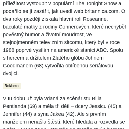
příležitost vystoupit v populární The Tonight Show a
podařilo se jí zazářit, jak uvedl web britannica.com. O
dva roky později získala hlavní roli Roseanne,
baculaté matky z rodiny Connerových, které nechyběl
pověstný humor a životní moudrost, ve
stejnojmenném televizním sitcomu, který byl v roce
1988 poprvé vysílán na americké stanici ABC. Spolu
s hercem a držitelem Zlatého glóbu Johnem
Goodmanem (68) vytvořila oblíbenou seriálovou
dvojici.
Reklama:
V tu dobu už byla vdaná za scénáristu Billa
Pentlanda (69) a měla tři děti – dcery Jessicu (45) a
Jennifer (44) a syna Jakea (42). Ale s prvním
manželem nenašla štěstí, které hledala a rozvedla se