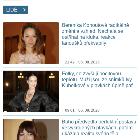
LIDÉ
Berenika Kohoutová radikálně
změnila vzhled. Nechala se
ostříhat na kluka, reakce
fanoušků překvapily
21:42 06. 08. 2026
Fotky, co zvyšují pocitovou
teplotu. Muži jsou ze snímků Ivy
Kubelkové v plavkách úplně paf
09:01 06. 08. 2026
Boho předvedla perfektní postavu
ve vykrojených plavkách, potom
ukázala realitu svého těla