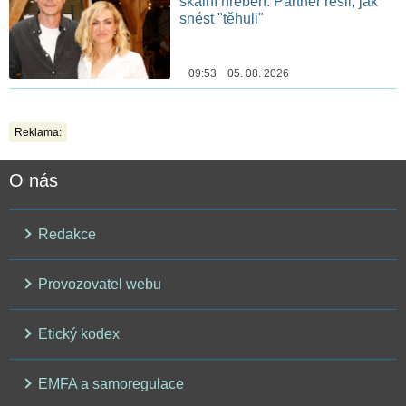
skalní hřeben. Partner řešil, jak
snést "těhuli"
09:53 05. 08. 2026
Reklama:
O nás
Redakce
Provozovatel webu
Etický kodex
EMFA a samoregulace