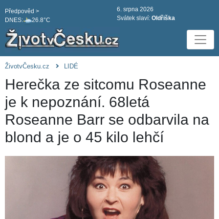
6. srpna 2026
Předpověd >
Svátek slaví:
Oldřiška
DNES:
26.8°C
ŽivotvČesku.cz
LIDÉ
Herečka ze sitcomu Roseanne
je k nepoznání. 68letá
Roseanne Barr se odbarvila na
blond a je o 45 kilo lehčí