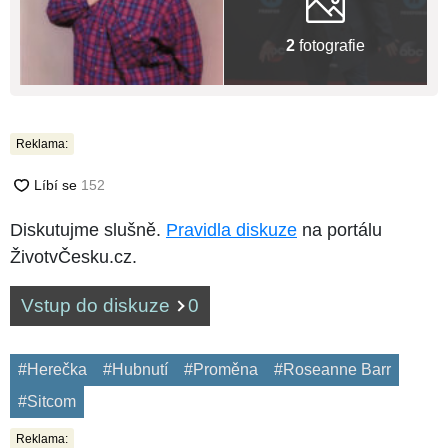
2
fotografie
Reklama:
Diskutujme slušně.
Pravidla diskuze
na portálu
ŽivotvČesku.cz.
Vstup do diskuze
0
#Herečka
#Hubnutí
#Proměna
#Roseanne Barr
#Sitcom
Reklama: