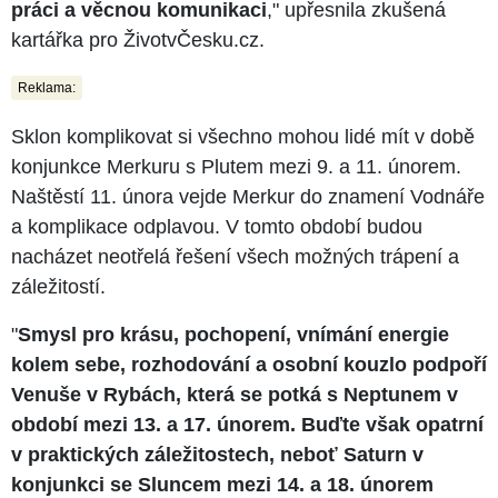
práci a věcnou komunikaci
," upřesnila zkušená
kartářka pro ŽivotvČesku.cz.
Reklama:
Sklon komplikovat si všechno mohou lidé mít v době
konjunkce Merkuru s Plutem mezi 9. a 11. únorem.
Naštěstí 11. února vejde Merkur do znamení Vodnáře
a komplikace odplavou. V tomto období budou
nacházet neotřelá řešení všech možných trápení a
záležitostí.
"
Smysl pro krásu, pochopení, vnímání energie
kolem sebe, rozhodování a osobní kouzlo podpoří
Venuše v Rybách, která se potká s Neptunem v
období mezi 13. a 17. únorem. Buďte však opatrní
v praktických záležitostech, neboť Saturn v
konjunkci se Sluncem mezi 14. a 18. únorem