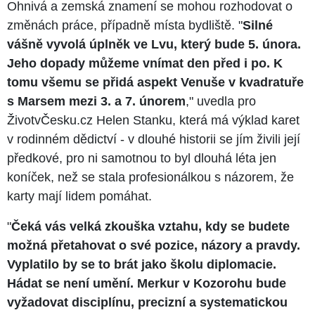
Ohnivá a zemská znamení se mohou rozhodovat o
změnách práce, případně místa bydliště. "
Silné
vášně vyvolá úplněk ve Lvu, který bude 5. února.
Jeho dopady můžeme vnímat den před i po. K
tomu všemu se přidá aspekt Venuše v kvadratuře
s Marsem mezi 3. a 7. únorem
," uvedla pro
ŽivotvČesku.cz Helen Stanku, která má výklad karet
v rodinném dědictví - v dlouhé historii se jím živili její
předkové, pro ni samotnou to byl dlouhá léta jen
koníček, než se stala profesionálkou s názorem, že
karty mají lidem pomáhat.
"
Čeká vás velká zkouška vztahu, kdy se budete
možná přetahovat o své pozice, názory a pravdy.
Vyplatilo by se to brát jako školu diplomacie.
Hádat se není umění. Merkur v Kozorohu bude
vyžadovat disciplínu, precizní a systematickou