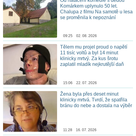
Od natáčení komedie s dědou
Komárkem uplynulo 50 let.
Chalupa z filmu Na samotě u lesa
se proměnila k nepoznání
09:25 02. 08. 2026
Tělem mu projel proud o napětí
11 tisíc voltů a byl 14 minut
klinicky mrtvý. Za kus šrotu
zaplatil mladík nejkrutější daň
15:06 22. 07. 2026
Žena byla přes deset minut
klinicky mrtvá. Tvrdí, že spatřila
bránu do nebe a dostala na výběr
11:28 16. 07. 2026