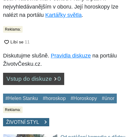
nejvyhledávanějším v oboru. Její horoskopy lze
nalézt na portálu
Kartářky světla
.
Reklama:
Diskutujme slušně.
Pravidla diskuze
na portálu
ŽivotvČesku.cz.
Vstup do diskuze
0
#Helen Stanku
#horoskop
#Horoskopy
#únor
Reklama:
ŽIVOTNÍ STYL