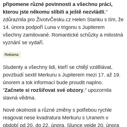
připomene různé povinnosti a všechnu práci,
kterou jste někomu slíbili a ještě nezvládli
,"
zdůraznila pro ŽivotvČesku.cz Helen Stanku s tím, že
14. února podpoří Luna v trigonu s Jupiterem
všechny zamilované. Romantické schůzky a milostná
vyznání se vydaří.
Reklama:
Studenty a všechny lidi, kteří se chtějí vzdělávat,
povzbudí sextil Merkuru s Jupiterem mezi 17. až 19.
únorem a tok informací bude proudit naplno.
"
Začnete si rozšiřovat své obzory
," upozornila
slavná vědma.
Nové okolnosti a různé změny s potřebou rychle
reagovat nese kvadratura Merkuru s Uranem v
období od 20. do 22. února. Slunce vejde 20. února