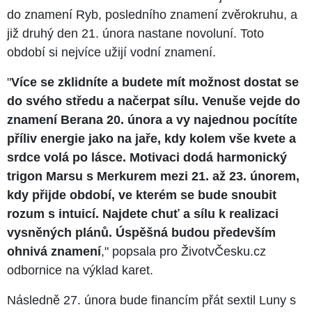
do znamení Ryb, posledního znamení zvěrokruhu, a
již druhý den 21. února nastane novoluní. Toto
období si nejvíce užijí vodní znamení.
"
Více se zklidníte a budete mít možnost dostat se
do svého středu a načerpat sílu. Venuše vejde do
znamení Berana 20. února a vy najednou pocítíte
příliv energie jako na jaře, kdy kolem vše kvete a
srdce volá po lásce. Motivaci dodá harmonický
trigon Marsu s Merkurem mezi 21. až 23. únorem,
kdy přijde období, ve kterém se bude snoubit
rozum s intuicí. Najdete chuť a sílu k realizaci
vysněných plánů. Úspěšná budou především
ohnivá znamení
," popsala pro ŽivotvČesku.cz
odbornice na výklad karet.
Následně 27. února bude financím přát sextil Luny s