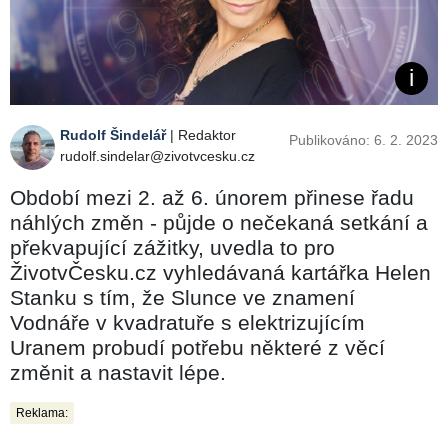
Rudolf Šindelář
| Redaktor
Publikováno: 6. 2. 2023
rudolf.sindelar@zivotvcesku.cz
Období mezi 2. až 6. únorem přinese řadu
náhlých změn - půjde o nečekaná setkání a
překvapující zážitky, uvedla to pro
ŽivotvČesku.cz vyhledávaná kartářka Helen
Stanku s tím, že Slunce ve znamení
Vodnáře v kvadratuře s elektrizujícím
Uranem probudí potřebu některé z věcí
změnit a nastavit lépe.
Reklama: