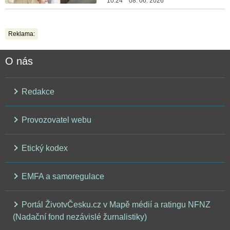
10:24 08. 06. 2026
Reklama:
O nás
Redakce
Provozovatel webu
Etický kodex
EMFA a samoregulace
Portál ŽivotvČesku.cz v Mapě médií a ratingu NFNZ
(Nadační fond nezávislé žurnalistiky)