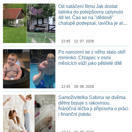
Od natáčení filmu Jak dostat
tatínka do polepšovny uplynulo
48 let. Čas se na "dědově"
chalupě podepsal, lavička je ale
stále na stejném místě
22:45 12. 07. 2026
Po narození se z něho stalo obří
miminko. Chlapec v osmi
měsících váží jako pětileté dítě
12:45 28. 06. 2026
Samoživitelka Sabina se dvěma
dětmi bojuje s rakovinou.
Náročná léčba ji připravila o práci
i finanční jistotu