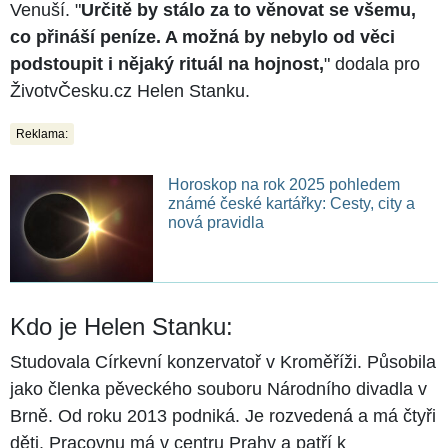
Venuší. "
Určitě by stálo za to věnovat se všemu,
co přináší peníze. A možná by nebylo od věci
podstoupit i nějaký rituál na hojnost,
" dodala pro
ŽivotvČesku.cz Helen Stanku.
Reklama:
Horoskop na rok 2025 pohledem
známé české kartářky: Cesty, city a
nová pravidla
Kdo je Helen Stanku:
Studovala Církevní konzervatoř v Kroměříži. Působila
jako členka pěveckého souboru Národního divadla v
Brně. Od roku 2013 podniká. Je rozvedená a má čtyři
děti. Pracovnu má v centru Prahy a patří k