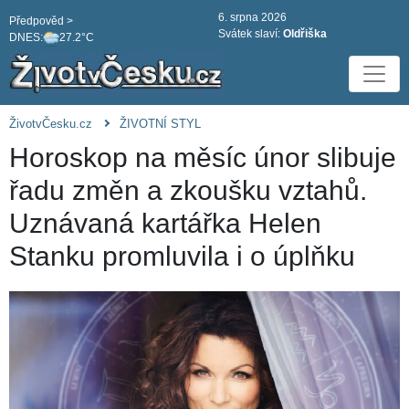
6. srpna 2026
Předpověd >
Svátek slaví:
Oldřiška
DNES:
27.2°C
ŽivotvČesku.cz
ŽIVOTNÍ STYL
Horoskop na měsíc únor slibuje
řadu změn a zkoušku vztahů.
Uznávaná kartářka Helen
Stanku promluvila i o úplňku