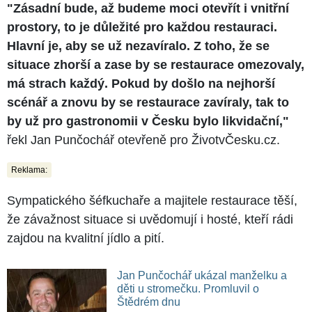
"Zásadní bude, až budeme moci otevřít i vnitřní
prostory, to je důležité pro každou restauraci.
Hlavní je, aby se už nezavíralo. Z toho, že se
situace zhorší a zase by se restaurace omezovaly,
má strach každý. Pokud by došlo na nejhorší
scénář a znovu by se restaurace zavíraly, tak to
by už pro gastronomii v Česku bylo likvidační,"
řekl Jan Punčochář otevřeně pro ŽivotvČesku.cz.
Reklama:
Sympatického šéfkuchaře a majitele restaurace těší,
že závažnost situace si uvědomují i hosté, kteří rádi
zajdou na kvalitní jídlo a pití.
Jan Punčochář ukázal manželku a
děti u stromečku. Promluvil o
Štědrém dnu