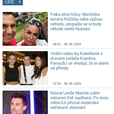
LIDÉ
Fotka plná hrůzy. Manželka
trenéra Růžičky měla vážnou
nehodu, propadla se schody
několik metrů hluboko
08:52 09. 08. 2026
Virální video Ivy Kubelkové s
dcerami ovládla Karolína.
Fanoušci se shodují, že je talent
od přírody
22:34 08. 08. 2026
Návrat Leoše Mareše zatím
reklamní žně nepřinesl. Po dvou
měsících přiznal moderátor
nečekané zklamání