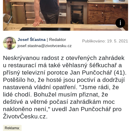
Josef Šťastna
| Redaktor
Publikováno: 19. 5. 2021
josef.stastna@zivotvcesku.cz
Neskrývanou radost z otevřených zahrádek
u restaurací má také věhlasný šéfkuchař a
přísný televizní porotce Jan Punčochář (41).
Potěšilo ho, že hosté jsou poctiví a dodržují
nastavená vládní opatření. "Jsme rádi, že
lidé chodí. Bohužel musím přiznat, že
deštivé a větrné počasí zahrádkám moc
nakloněno není," uvedl Jan Punčochář pro
ŽivotvČesku.cz.
Reklama: