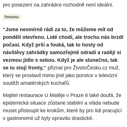
pro posezení na zahrádce rozhodně není ideální.
Reklama:
"Jsme nesmírně rádi za to, že můžeme mít od
pondělí otevřeno. Lidé chodí, ale trochu nás brzdí
počasí. Když prší a fouká, tak to hosty od
návštěvy zahrádky samozřejmě odradí a raději si
vezmou jídlo s sebou. Když je ale slunečno, tak
se tu stojí fronty,"
přiznal pro ŽivotvČesku.cz muž,
který se proslavil mimo jiné jako porotce v televizní
soutěži amatérských kuchařů.
Majitel restaurace U Matěje v Praze 6 také doufá, že
epidemická situace zůstane stabilní a vláda nebude
muset přistoupit ke krokům, které by pro lidi pracující
v gastronomii už byly opravdu drastické.