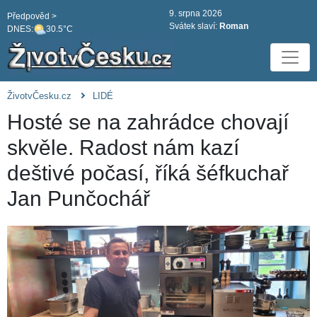
9. srpna 2026
Předpověd >
Svátek slaví:
Roman
DNES:
30.5°C
ŽivotvČesku.cz
LIDÉ
Hosté se na zahrádce chovají
skvěle. Radost nám kazí
deštivé počasí, říká šéfkuchař
Jan Punčochář