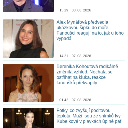
15:29 08. 08. 2026
Alex Mynářová předvedla
ukázkovou šipku do moře.
Fanoušci reagují na to, jak u toho
vypadá
14:21 07. 08. 2026
Berenika Kohoutová radikálně
změnila vzhled. Nechala se
ostříhat na kluka, reakce
fanoušků překvapily
01:42 07. 08. 2026
Fotky, co zvyšují pocitovou
teplotu. Muži jsou ze snímků Ivy
Kubelkové v plavkách úplně paf