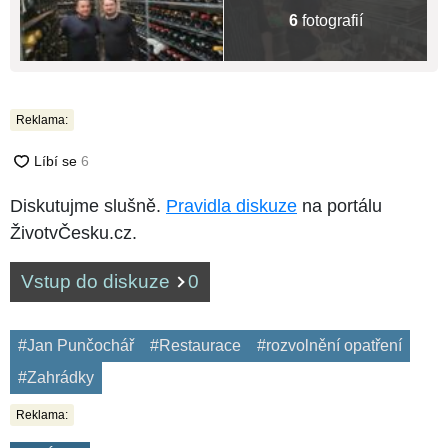
6
fotografií
Reklama:
Diskutujme slušně.
Pravidla diskuze
na portálu
ŽivotvČesku.cz.
Vstup do diskuze
0
#Jan Punčochář
#Restaurace
#rozvolnění opatření
#Zahrádky
Reklama: