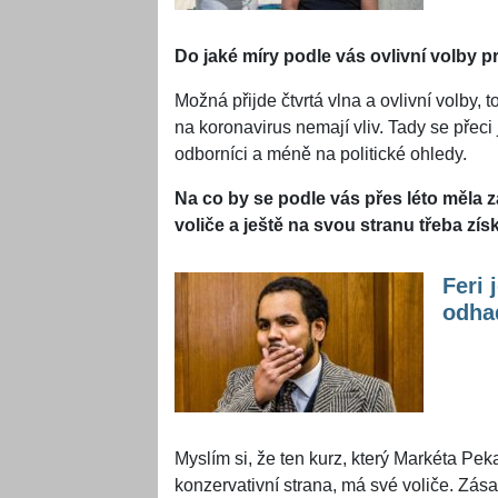
Do jaké míry podle vás ovlivní volby 
Možná přijde čtvrtá vlna a ovlivní volby, 
na koronavirus nemají vliv. Tady se přeci je
odborníci a méně na politické ohledy.
Na co by se podle vás přes léto měla 
voliče a ještě na svou stranu třeba zís
Feri 
odhad
Myslím si, že ten kurz, který Markéta Pek
konzervativní strana, má své voliče. Zása