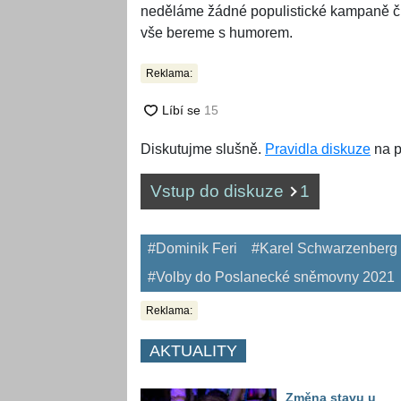
neděláme žádné populistické kampaně či 
vše bereme s humorem.
Reklama:
Diskutujme slušně.
Pravidla diskuze
na p
Vstup do diskuze
1
#Dominik Feri
#Karel Schwarzenberg
#Volby do Poslanecké sněmovny 2021
Reklama:
AKTUALITY
Změna stavu u