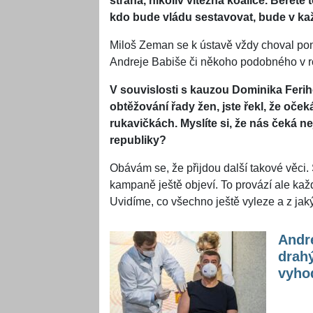
strana, nikoliv vítězná koalice. Berete 
kdo bude vládu sestavovat, bude v k
Miloš Zeman se k ústavě vždy choval poně
Andreje Babiše či někoho podobného v ro
V souvislosti s kauzou Dominika Ferih
obtěžování řady žen, jste řekl, že oč
rukavičkách. Myslíte si, že nás čeká n
republiky?
Obávám se, že přijdou další takové věci.
kampaně ještě objeví. To provází ale ka
Uvidíme, co všechno ještě vyleze a z jaký
Andre
drahý
vyho