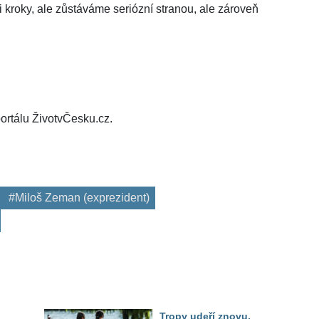
kroky, ale zůstáváme seriózní stranou, ale zároveň
ortálu ŽivotvČesku.cz.
#Miloš Zeman (exprezident)
Tropy udeří znovu,