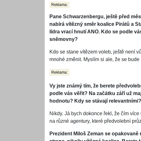
Reklama:
Pane Schwarzenbergu, ještě před měs
nabírá vítězný směr koalice Pirátů a St
lídra vrací hnutí ANO. Kdo se podle v
sněmovny?
Kdo se stane vítězem voleb, ještě není v
mnohé změnit. Myslím si ale, že se bude 
Reklama:
Vy jste známý tím, že berete předvole
podle vás věřit? Na začátku září už m
hodnotu? Kdy se stávají relevantními
Nikdy. Já bych dokonce řekl, že čím více 
na různé agentury, které předvolební pr
Prezident Miloš Zeman se opakovaně n