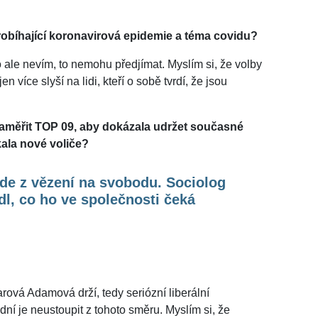
probíhající koronavirová epidemie a téma covidu?
to ale nevím, to nemohu předjímat. Myslím si, že volby
n více slyší na lidi, kteří o sobě tvrdí, že jsou
zaměřit TOP 09, aby dokázala udržet současné
kala nové voliče?
jde z vězení na svobodu. Sociolog
l, co ho ve společnosti čeká
arová Adamová drží, tedy seriózní liberální
dní je neustoupit z tohoto směru. Myslím si, že