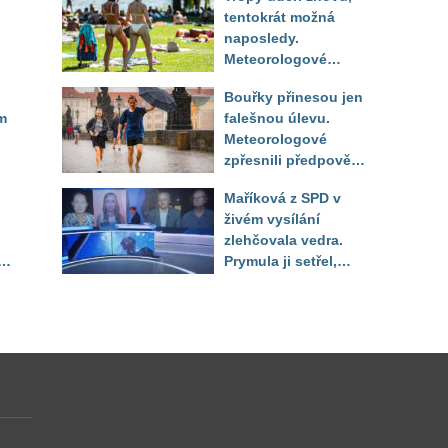
tentokrát možná
naposledy.
Meteorologové
zpřesnili výhled až
Bouřky přinesou jen
do září
m
falešnou úlevu.
Meteorologové
zpřesnili předpověď
a oznámili návrat
Maříková z SPD v
horkého počasí
živém vysílání
zlehčovala vedra.
Prymula ji setřel,
li
když vytáhl děsivé
číslo