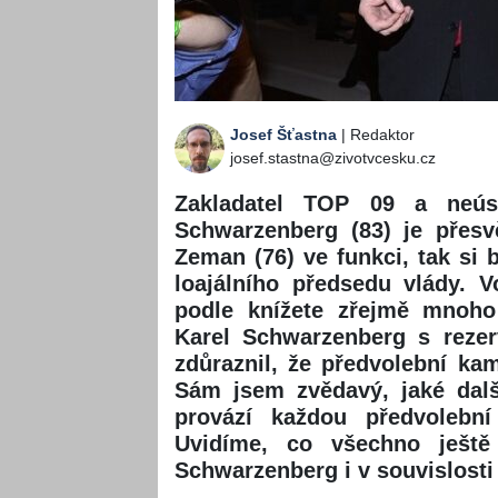
Josef Šťastna
| Redaktor
josef.stastna@zivotvcesku.cz
Zakladatel TOP 09 a neús
Schwarzenberg (83) je přesv
Zeman (76) ve funkci, tak si 
loajálního předsedu vlády.
podle knížete zřejmě mnoho
Karel Schwarzenberg s rezer
zdůraznil, že předvolební ka
Sám jsem zvědavý, jaké dalš
provází každou předvolebn
Uvidíme, co všechno ještě
Schwarzenberg i v souvislosti