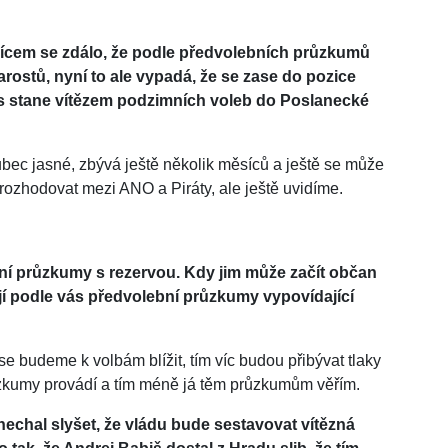
ícem se zdálo, že podle předvolebních průzkumů
arostů, nyní to ale vypadá, že se zase do pozice
ás stane vítězem podzimních voleb do Poslanecké
ůbec jasné, zbývá ještě několik měsíců a ještě se může
rozhodovat mezi ANO a Piráty, ale ještě uvidíme.
bní průzkumy s rezervou. Kdy jim může začít občan
ají podle vás předvolební průzkumy vypovídající
?
se budeme k volbám blížit, tím víc budou přibývat tlaky
ůzkumy provádí a tím méně já těm průzkumům věřím.
echal slyšet, že vládu bude sestavovat vítězná