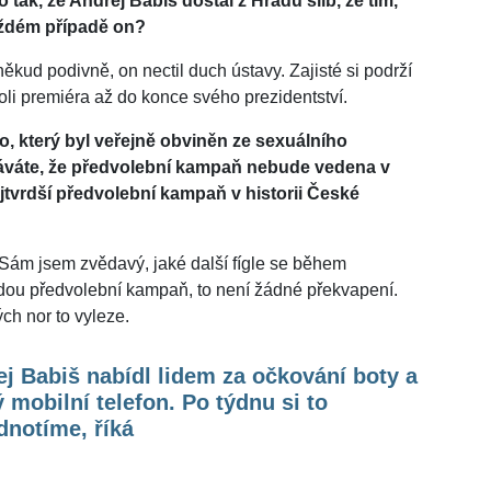
to tak, že Andrej Babiš dostal z Hradu slib, že tím,
aždém případě on?
kud podivně, on nectil duch ústavy. Zajisté si podrží
li premiéra až do konce svého prezidentství.
o, který byl veřejně obviněn ze sexuálního
ekáváte, že předvolební kampaň nebude vedena v
ejtvrdší předvolební kampaň v historii České
 Sám jsem zvědavý, jaké další fígle se během
ždou předvolební kampaň, to není žádné překvapení.
ch nor to vyleze.
j Babiš nabídl lidem za očkování boty a
 mobilní telefon. Po týdnu si to
dnotíme, říká