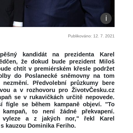
Publikováno: 12. 7. 2021
pěšný kandidát na prezidenta Karel
ědčen, že dokud bude prezident Miloš
bude chtít v premiérském křesle podržet
 Volby do Poslanecké sněmovny na tom
 nezmění. Předvolební průzkumy bere
vou a v rozhovoru pro ŽivotvČesku.cz
mpaň se v rukavičkách určitě nepovede.
í fígle se během kampaně objeví. "To
í kampaň, to není žádné překvapení.
 vyleze a z jakých nor," řekl Karel
 s kauzou Dominika Feriho.