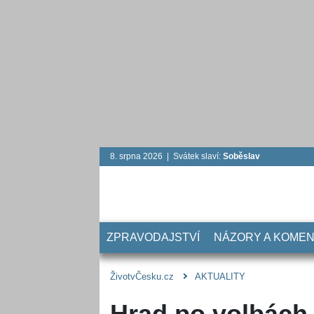
8. srpna 2026 | Svátek slaví:
Soběslav
ZPRAVODAJSTVÍ
NÁZORY A KOME
ŽivotvČesku.cz
AKTUALITY
Hrad po volbách 