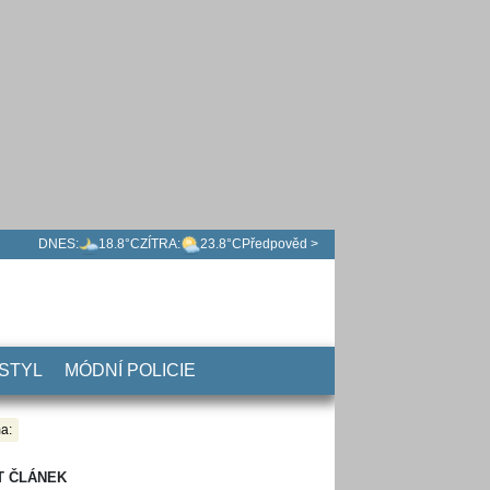
DNES:
18.8°C
ZÍTRA:
23.8°C
Předpověd >
 STYL
MÓDNÍ POLICIE
a:
T ČLÁNEK