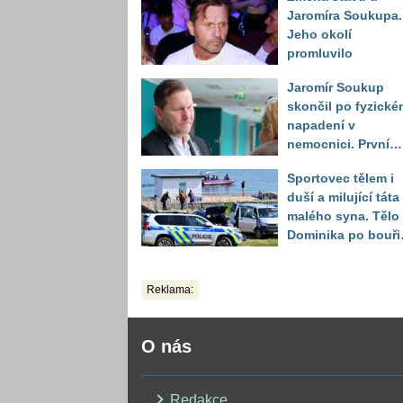
Jaromíra Soukupa.
Jeho okolí
promluvilo
Jaromír Soukup
skončil po fyzické
napadení v
nemocnici. První
slova právničky
Sportovec tělem i
duší a milující táta
malého syna. Tělo
Dominika po bouři
na jezeře Most naš
až druhý den
Reklama:
O nás
Redakce