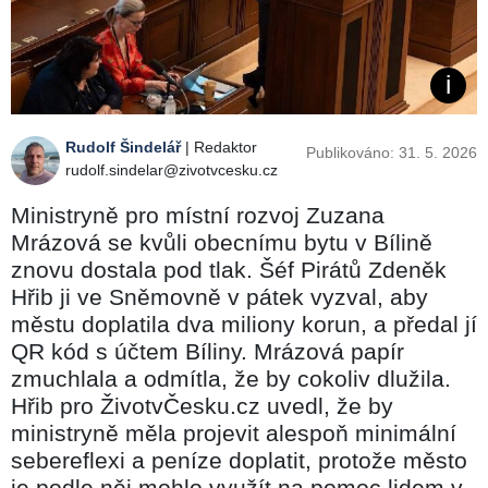
Rudolf Šindelář
| Redaktor
Publikováno: 31. 5. 2026
rudolf.sindelar@zivotvcesku.cz
Ministryně pro místní rozvoj Zuzana
Mrázová se kvůli obecnímu bytu v Bílině
znovu dostala pod tlak. Šéf Pirátů Zdeněk
Hřib ji ve Sněmovně v pátek vyzval, aby
městu doplatila dva miliony korun, a předal jí
QR kód s účtem Bíliny. Mrázová papír
zmuchlala a odmítla, že by cokoliv dlužila.
Hřib pro ŽivotvČesku.cz uvedl, že by
ministryně měla projevit alespoň minimální
sebereflexi a peníze doplatit, protože město
je podle něj mohlo využít na pomoc lidem v