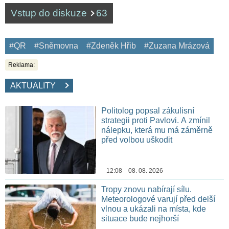
Vstup do diskuze
63
#QR
#Sněmovna
#Zdeněk Hřib
#Zuzana Mrázová
Reklama:
AKTUALITY
Politolog popsal zákulisní
strategii proti Pavlovi. A zmínil
nálepku, která mu má záměrně
před volbou uškodit
12:08 08. 08. 2026
Tropy znovu nabírají sílu.
Meteorologové varují před delší
vlnou a ukázali na místa, kde
situace bude nejhorší