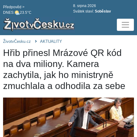
8. srpna 2026
Předpověd >
Svátek slaví:
Soběslav
DNES:
23.5°C
ŽivotvČesku.cz
AKTUALITY
Hřib přinesl Mrázové QR kód
na dva miliony. Kamera
zachytila, jak ho ministryně
zmuchlala a odhodila za sebe