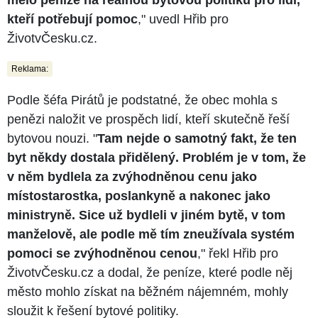
kteří potřebují pomoc
," uvedl Hřib pro
ŽivotvČesku.cz.
Reklama:
Podle šéfa Pirátů je podstatné, že obec mohla s
penězi naložit ve prospěch lidí, kteří skutečně řeší
bytovou nouzi. "
Tam nejde o samotný fakt, že ten
byt někdy dostala přidělený. Problém je v tom, že
v něm bydlela za zvýhodněnou cenu jako
místostarostka, poslankyně a nakonec jako
ministryně. Sice už bydleli v jiném bytě, v tom
manželově, ale podle mě tím zneužívala systém
pomoci se zvýhodněnou cenou
," řekl Hřib pro
ŽivotvČesku.cz a dodal, že peníze, které podle něj
město mohlo získat na běžném nájemném, mohly
sloužit k řešení bytové politiky.