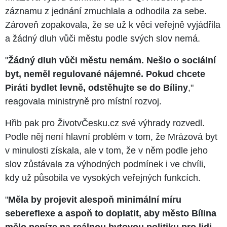
záznamu z jednání zmuchlala a odhodila za sebe.
Zároveň zopakovala, že se už k věci veřejně vyjádřila
a žádný dluh vůči městu podle svých slov nemá.
"
Žádný dluh vůči městu nemám. Nešlo o sociální
byt, neměl regulované nájemné. Pokud chcete
Piráti bydlet levně, odstěhujte se do Bíliny
,"
reagovala ministryně pro místní rozvoj.
Hřib pak pro ŽivotvČesku.cz své výhrady rozvedl.
Podle něj není hlavní problém v tom, že Mrázová byt
v minulosti získala, ale v tom, že v něm podle jeho
slov zůstávala za výhodných podmínek i ve chvíli,
kdy už působila ve vysokých veřejných funkcích.
"
Měla by projevit alespoň minimální míru
sebereflexe a aspoň to doplatit, aby město Bílina
mělo peníze na reálnou bytovou politiku pro lidi,