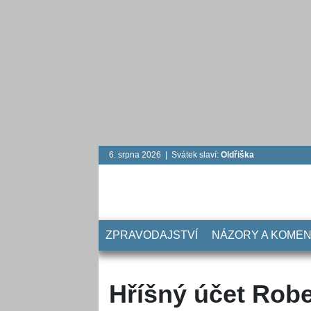
6. srpna 2026 | Svátek slaví:
Oldřiška
ZPRAVODAJSTVÍ
NÁZORY A KOME
Hříšný účet Rob