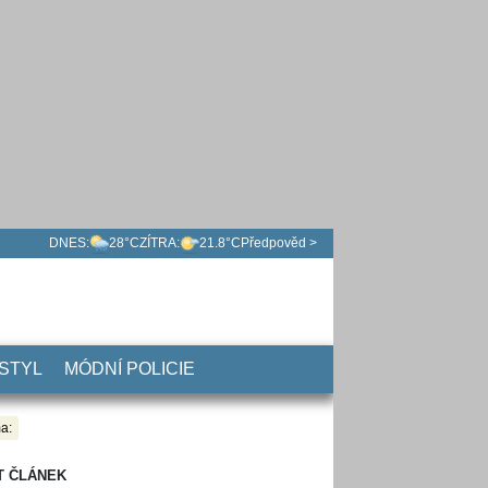
DNES:
28°C
ZÍTRA:
21.8°C
Předpověd >
 STYL
MÓDNÍ POLICIE
a:
T ČLÁNEK