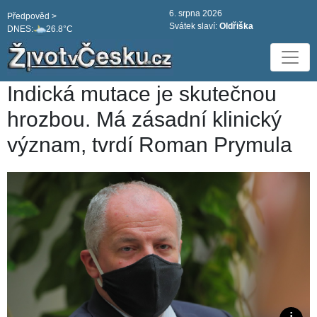
6. srpna 2026
Předpověd >
Svátek slaví:
Oldřiška
DNES:
26.8°C
Indická mutace je skutečnou
hrozbou. Má zásadní klinický
význam, tvrdí Roman Prymula