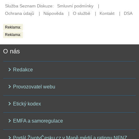
Reklama:
Reklama:
O nás
Redakce
Provozovatel webu
Etický kodex
EMFA a samoregulace
Portál ŽivotvČesku.cz v Mapě médií a ratingu NFNZ