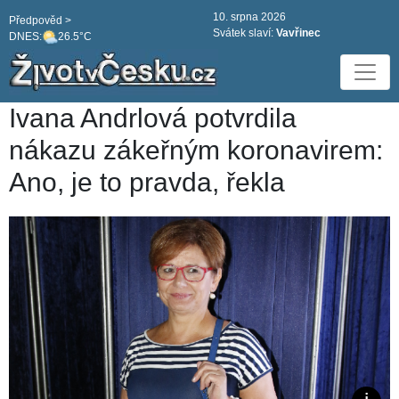
10. srpna 2026
Předpověd >
Svátek slaví:
Vavřinec
DNES:
26.5°C
Ivana Andrlová potvrdila
nákazu zákeřným koronavirem:
Ano, je to pravda, řekla