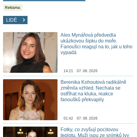
Reklama:
LIDÉ
Alex Mynářová předvedla
ukázkovou šipku do moře.
Fanoušci reagují na to, jak u toho
vypadá
14:21 07. 08. 2026
Berenika Kohoutová radikálně
změnila vzhled. Nechala se
ostříhat na kluka, reakce
fanoušků překvapily
01:42 07. 08. 2026
Fotky, co zvyšují pocitovou
teplotu. Muži jsou ze snímků Ivy