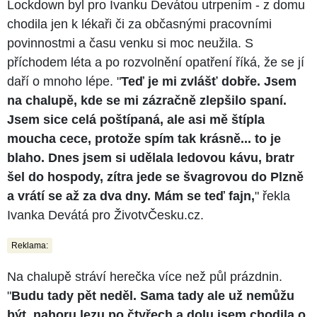
Lockdown byl pro Ivanku Devátou utrpením - z domu
chodila jen k lékaři či za občasnými pracovními
povinnostmi a času venku si moc neužila. S
příchodem léta a po rozvolnění opatření říká, že se jí
daří o mnoho lépe. "
Teď je mi zvlášť dobře. Jsem
na chalupě, kde se mi zázračně zlepšilo spaní.
Jsem sice celá poštípaná, ale asi mě štípla
moucha cece, protože spím tak krásně... to je
blaho. Dnes jsem si udělala ledovou kávu, bratr
šel do hospody, zítra jede se švagrovou do Plzně
a vrátí se až za dva dny. Mám se teď fajn,
" řekla
Ivanka Devátá pro ŽivotvČesku.cz.
Reklama:
Na chalupě stráví herečka více než půl prázdnin.
"
Budu tady pět neděl. Sama tady ale už nemůžu
být, nahoru lezu po čtyřech a dolu jsem chodila o