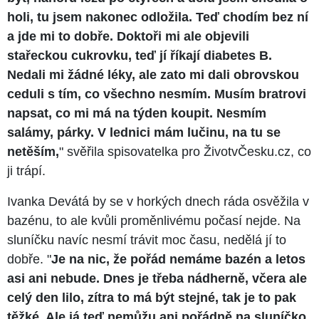
holi, tu jsem nakonec odložila. Teď chodím bez ní
a jde mi to dobře. Doktoři mi ale objevili
stařeckou cukrovku, teď jí říkají diabetes B.
Nedali mi žádné léky, ale zato mi dali obrovskou
ceduli s tím, co všechno nesmím. Musím bratrovi
napsat, co mi má na týden koupit. Nesmím
salámy, párky. V lednici mám lučinu, na tu se
netěším,
" svěřila spisovatelka pro ŽivotvČesku.cz, co
ji trápí.
Ivanka Devátá by se v horkých dnech ráda osvěžila v
bazénu, to ale kvůli proměnlivému počasí nejde. Na
sluníčku navíc nesmí trávit moc času, nedělá jí to
dobře. "
Je na nic, že pořád nemáme bazén a letos
asi ani nebude. Dnes je třeba nádherně, včera ale
celý den lilo, zítra to má být stejné, tak je to pak
těžké. Ale já teď nemůžu ani pořádně na sluníčko,