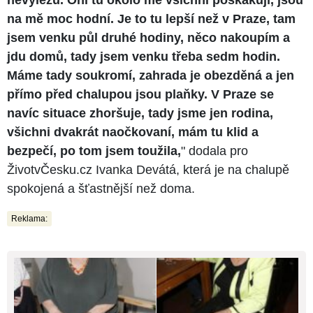
nevylezu. Oni tu okolo mě všichni poskakují, jsou
na mě moc hodní. Je to tu lepší než v Praze, tam
jsem venku půl druhé hodiny, něco nakoupím a
jdu domů, tady jsem venku třeba sedm hodin.
Máme tady soukromí, zahrada je obezděná a jen
přímo před chalupou jsou plaňky. V Praze se
navíc situace zhoršuje, tady jsme jen rodina,
všichni dvakrát naočkovaní, mám tu klid a
bezpečí, po tom jsem toužila,
" dodala pro
ŽivotvČesku.cz Ivanka Devátá, která je na chalupě
spokojená a šťastnější než doma.
Reklama: