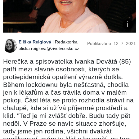
Eliška Reiglová
| Redaktorka
Publikováno: 12. 7. 2021
eliska.reiglova@zivotvcesku.cz
Herečka a spisovatelka Ivanka Devátá (85)
patří mezi slavné osobnosti, kterých se
protiepidemická opatření výrazně dotkla.
Během lockdownu byla nešťastná, chodila
jen k lékařům a čas trávila doma v malém
pokoji. Část léta se proto rozhodla strávit na
chalupě, kde si užívá příjemné prostředí a
klid. "Teď je mi zvlášť dobře. Budu tady pět
neděl. V Praze se navíc situace zhoršuje,
tady jsme jen rodina, všichni dvakrát
naočkovaní, mám tu klid a bezpečí, po tom