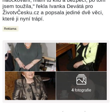
jsem toužila," řekla Ivanka Devátá pro
ŽivotvČesku.cz a popsala jediné dvě věci,
které ji nyní trápí.
Reklama:
4
fotografie