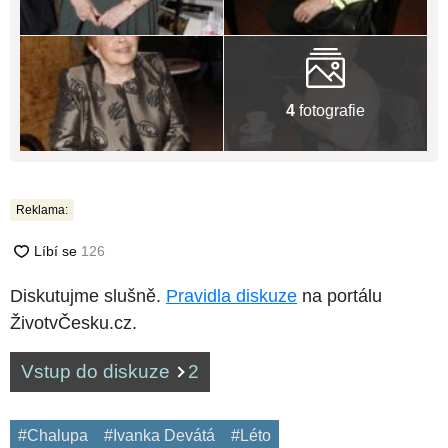
4
fotografie
Reklama:
Diskutujme slušně.
Pravidla diskuze
na portálu
ŽivotvČesku.cz.
Vstup do diskuze
2
#Chalupa
#Ivanka Devátá
#Léto