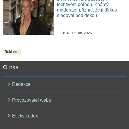
lechtivém pořadu. Známý
moderátor přiznal, že ji dírkou
sledoval pod dekou
13:14 05. 08. 2026
Reklama:
O nás
Redakce
Provozovatel webu
Etický kodex