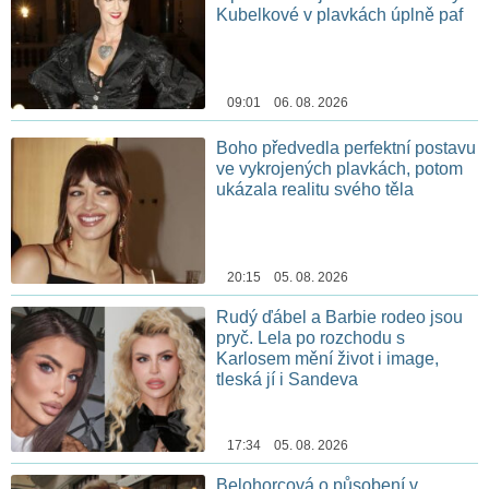
Kubelkové v plavkách úplně paf
09:01 06. 08. 2026
Boho předvedla perfektní postavu
ve vykrojených plavkách, potom
ukázala realitu svého těla
20:15 05. 08. 2026
Rudý ďábel a Barbie rodeo jsou
pryč. Lela po rozchodu s
Karlosem mění život i image,
tleská jí i Sandeva
17:34 05. 08. 2026
Belohorcová o působení v