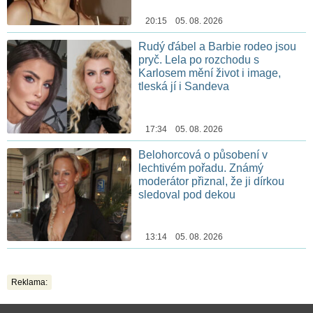
20:15 05. 08. 2026
Rudý ďábel a Barbie rodeo jsou
pryč. Lela po rozchodu s
Karlosem mění život i image,
tleská jí i Sandeva
17:34 05. 08. 2026
Belohorcová o působení v
lechtivém pořadu. Známý
moderátor přiznal, že ji dírkou
sledoval pod dekou
13:14 05. 08. 2026
Reklama: