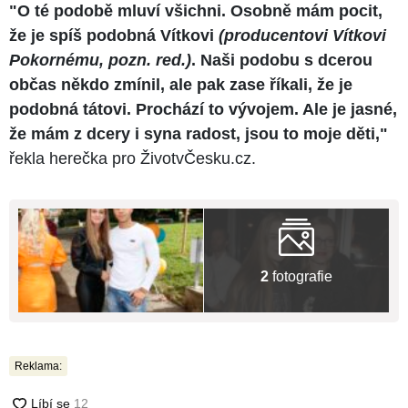
"O té podobě mluví všichni. Osobně mám pocit,
že je spíš podobná Vítkovi
(producentovi Vítkovi
Pokornému, pozn. red.)
. Naši podobu s dcerou
občas někdo zmínil, ale pak zase říkali, že je
podobná tátovi. Prochází to vývojem. Ale je jasné,
že mám z dcery i syna radost, jsou to moje děti,"
řekla herečka pro ŽivotvČesku.cz.
2
fotografie
Reklama: