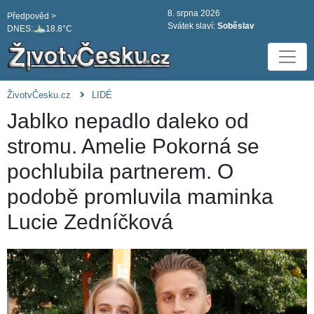
8. srpna 2026
Předpověd >
Svátek slaví:
Soběslav
DNES:
18.8°C
ŽivotvČesku.cz
LIDÉ
Jablko nepadlo daleko od
stromu. Amelie Pokorná se
pochlubila partnerem. O
podobě promluvila maminka
Lucie Zedníčková