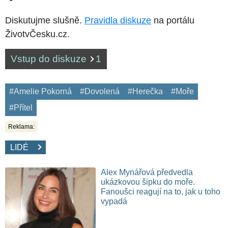
Diskutujme slušně.
Pravidla diskuze
na portálu
ŽivotvČesku.cz.
Vstup do diskuze
1
#Amelie Pokorná
#Dovolená
#Herečka
#Moře
#Přítel
Reklama:
LIDÉ
Alex Mynářová předvedla
ukázkovou šipku do moře.
Fanoušci reagují na to, jak u toho
vypadá