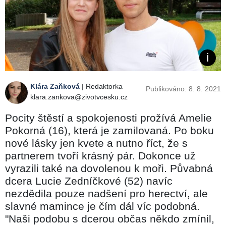
Klára Zaňková
| Redaktorka
Publikováno: 8. 8. 2021
klara.zankova@zivotvcesku.cz
Pocity štěstí a spokojenosti prožívá Amelie
Pokorná (16), která je zamilovaná. Po boku
nové lásky jen kvete a nutno říct, že s
partnerem tvoří krásný pár. Dokonce už
vyrazili také na dovolenou k moři. Půvabná
dcera Lucie Zedníčkové (52) navíc
nezdědila pouze nadšení pro herectví, ale
slavné mamince je čím dál víc podobná.
"Naši podobu s dcerou občas někdo zmínil,