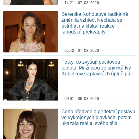
14:21 07. 08. 2026
Berenika Kohoutová radikálně
změnila vzhled. Nechala se
ostříhat na kluka, reakce
fanoušků překvapily
01:42 07. 08. 2026
Fotky, co zvyšují pocitovou
teplotu. Muži jsou ze snímků Ivy
Kubelkové v plavkách úplně paf
09:01 06. 08. 2026
Boho předvedla perfektní postavu
ve vykrojených plavkách, potom
ukázala realitu svého těla