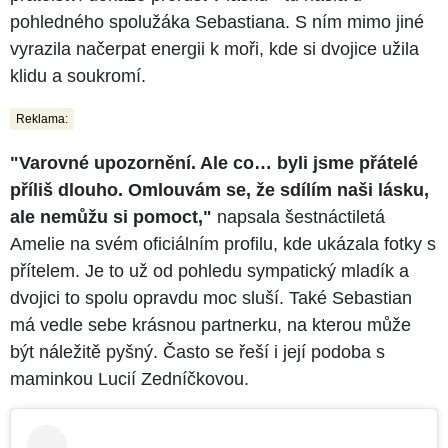
pohledného spolužáka Sebastiana. S ním mimo jiné
vyrazila načerpat energii k moři, kde si dvojice užila
klidu a soukromí.
Reklama:
"Varovné upozornění. Ale co… byli jsme přátelé
příliš dlouho. Omlouvám se, že sdílím naši lásku,
ale nemůžu si pomoct,"
napsala šestnáctiletá
Amelie na svém oficiálním profilu, kde ukázala fotky s
přítelem. Je to už od pohledu sympatický mladík a
dvojici to spolu opravdu moc sluší. Také Sebastian
má vedle sebe krásnou partnerku, na kterou může
být náležitě pyšný. Často se řeší i její podoba s
maminkou Lucií Zedníčkovou.