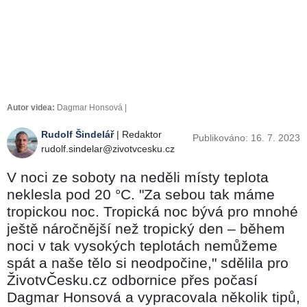
Autor videa:
Dagmar Honsová |
Rudolf Šindelář
| Redaktor
Publikováno: 16. 7. 2023
rudolf.sindelar@zivotvcesku.cz
V noci ze soboty na neděli místy teplota
neklesla pod 20 °C. "Za sebou tak máme
tropickou noc. Tropická noc bývá pro mnohé
ještě náročnější než tropický den – během
noci v tak vysokých teplotách nemůžeme
spát a naše tělo si neodpočine," sdělila pro
ŽivotvČesku.cz odbornice přes počasí
Dagmar Honsová a vypracovala několik tipů,