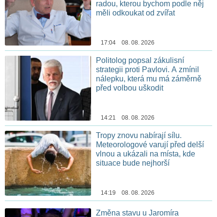
radou, kterou bychom podle něj
měli odkoukat od zvířat
17:04 08. 08. 2026
Politolog popsal zákulisní
strategii proti Pavlovi. A zmínil
nálepku, která mu má záměrně
před volbou uškodit
14:21 08. 08. 2026
Tropy znovu nabírají sílu.
Meteorologové varují před delší
vlnou a ukázali na místa, kde
situace bude nejhorší
14:19 08. 08. 2026
Změna stavu u Jaromíra