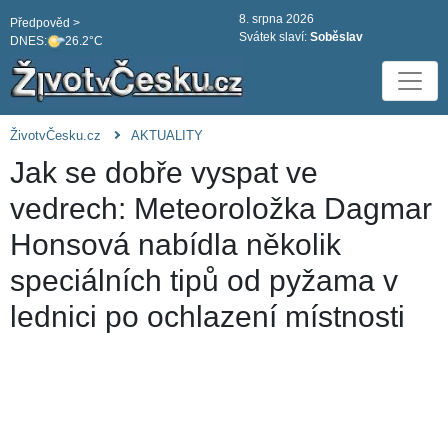
8. srpna 2026
Předpověd >
Svátek slaví:
Soběslav
DNES:
26.2°C
ŽivotvČesku.cz
AKTUALITY
Jak se dobře vyspat ve
vedrech: Meteoroložka Dagmar
Honsová nabídla několik
speciálních tipů od pyžama v
lednici po ochlazení místnosti