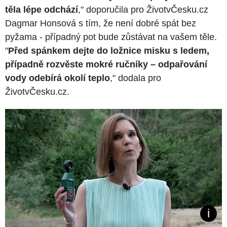
těla lépe odchází
," doporučila pro ŽivotvČesku.cz
Dagmar Honsová s tím, že není dobré spát bez
pyžama - případný pot bude zůstávat na vašem těle.
"
Před spánkem dejte do ložnice misku s ledem,
případně rozvěste mokré ručníky – odpařování
vody odebírá okolí teplo
," dodala pro
ŽivotvČesku.cz.