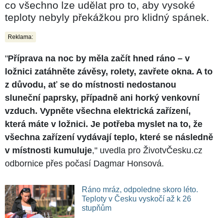
co všechno lze udělat pro to, aby vysoké
teploty nebyly překážkou pro klidný spánek.
Reklama:
"
Příprava na noc by měla začít hned ráno – v
ložnici zatáhněte závěsy, rolety, zavřete okna. A to
z důvodu, ať se do místnosti nedostanou
sluneční paprsky, případně ani horký venkovní
vzduch. Vypněte všechna elektrická zařízení,
která máte v ložnici. Je potřeba myslet na to, že
všechna zařízení vydávají teplo, které se následně
v místnosti kumuluje
," uvedla pro ŽivotvČesku.cz
odbornice přes počasí Dagmar Honsová.
Ráno mráz, odpoledne skoro léto.
Teploty v Česku vyskočí až k 26
stupňům