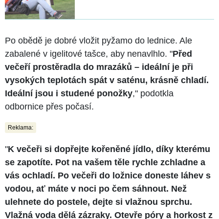
Po obědě je dobré vložit pyžamo do lednice. Ale
zabalené v igelitové tašce, aby nenavlhlo. "
Před
večeří prostěradla do mrazáků – ideální je při
vysokých teplotách spát v saténu, krásně chladí.
Ideální jsou i studené ponožky
," podotkla
odbornice přes počasí.
Reklama:
"
K večeři si dopřejte kořeněné jídlo, díky kterému
se zapotíte. Pot na vašem těle rychle zchladne a
vás ochladí. Po večeři do ložnice doneste láhev s
vodou, ať máte v noci po čem sáhnout. Než
ulehnete do postele, dejte si vlažnou sprchu.
Vlažná voda dělá zázraky. Otevře póry a horkost z