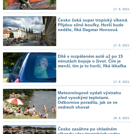
17. 6. 2021
Česko čeká super tropický víkend.
Přijdou silné bouřky. Horší bude
neděle, říká Dagmar Honsová
17. 6. 2021
Dítě v rozpáleném autě už po 15
minutách bojuje o život. Čím je
menší, tím je to horší, říká lékařka
17. 6. 2021
Meteorologové vydali výstrahu
před vysokými teplotami.
Odbornice poradila, jak se ve
vedrech chovat
16. 6. 2021
Česko zasáhne po chladném
víkendu vlna tropických veder.