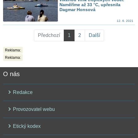
Naměříme až 33 °C, upřesnila
Dagmar Honsová
12. 6. 2021
Předchozí
1
2
Další
Reklama:
Reklama:
O nás
Redakce
Provozovatel webu
Etický kodex