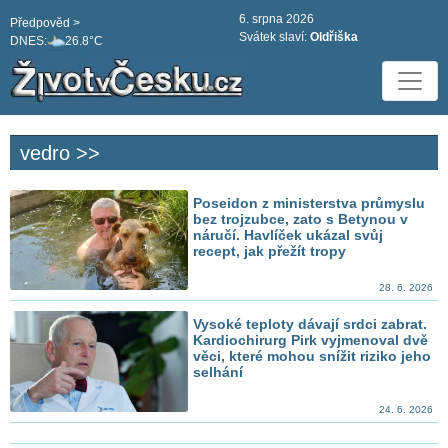
6. srpna 2026
Předpověd >
Svátek slaví:
Oldřiška
DNES:
26.8°C
vedro >>
Poseidon z ministerstva průmyslu
bez trojzubce, zato s Betynou v
náručí. Havlíček ukázal svůj
recept, jak přežít tropy
28. 6. 2026
Vysoké teploty dávají srdci zabrat.
Kardiochirurg Pirk vyjmenoval dvě
věci, které mohou snížit riziko jeho
selhání
24. 6. 2026