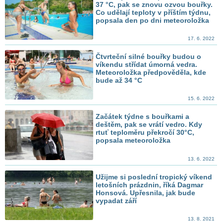
37 °C, pak se znovu ozvou bouřky.
Co udělají teploty v příštím týdnu,
popsala den po dni meteoroložka
17. 6. 2022
Čtvrteční silné bouřky budou o
víkendu střídat úmorná vedra.
Meteoroložka předpověděla, kde
bude až 34 °C
15. 6. 2022
Začátek týdne s bouřkami a
deštěm, pak se vrátí vedro. Kdy
rtuť teploměru překročí 30°C,
popsala meteoroložka
13. 6. 2022
Užijme si poslední tropický víkend
letošních prázdnin, říká Dagmar
Honsová. Upřesnila, jak bude
vypadat září
13. 8. 2021