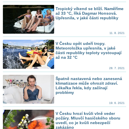
Tropický víkend se blíží. Naměříme
až 33 °C, říká Dagmar Honsová.
Upřesnila, v jaké části republiky
11. 8. 2021
V Česku opět udeří tropy.
Meteoroložka upřesnila, v jaké
části republiky teploty vystoupají
až na 32 °C
28. 7. 2021
Špatně nastavená nebo zanesená
klimatizace může ohrozit zdraví.
Lékařka řekla, kdy začínají
problémy
19. 6. 2021
V Česku hrozí kvůli vlně veder
požáry. Mluvčí hasičského sboru
uvedl, co je kvůli nebezpečí
zakázáno