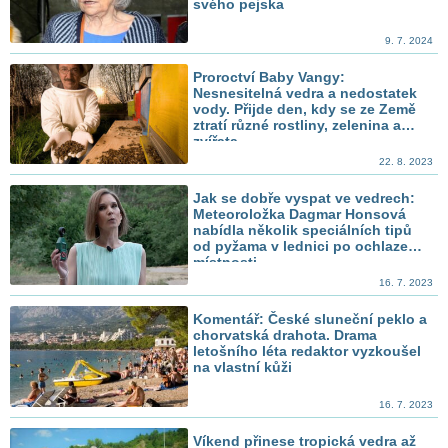
svého pejska
9. 7. 2024
Proroctví Baby Vangy:
Nesnesitelná vedra a nedostatek
vody. Přijde den, kdy se ze Země
ztratí různé rostliny, zelenina a
zvířata
22. 8. 2023
Jak se dobře vyspat ve vedrech:
Meteoroložka Dagmar Honsová
nabídla několik speciálních tipů
od pyžama v lednici po ochlazení
místnosti
16. 7. 2023
Komentář: České sluneční peklo a
chorvatská drahota. Drama
letošního léta redaktor vyzkoušel
na vlastní kůži
16. 7. 2023
Víkend přinese tropická vedra až