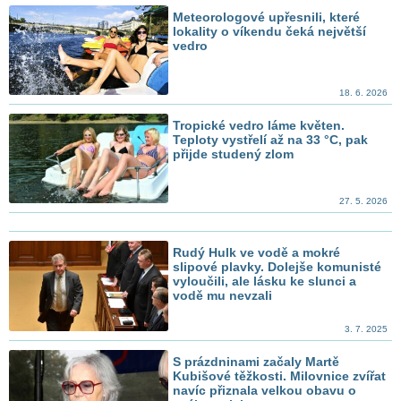
Meteorologové upřesnili, které
lokality o víkendu čeká největší
vedro
18. 6. 2026
Tropické vedro láme květen.
Teploty vystřelí až na 33 °C, pak
přijde studený zlom
27. 5. 2026
Rudý Hulk ve vodě a mokré
slipové plavky. Dolejše komunisté
vyloučili, ale lásku ke slunci a
vodě mu nevzali
3. 7. 2025
S prázdninami začaly Martě
Kubišové těžkosti. Milovnice zvířat
navíc přiznala velkou obavu o