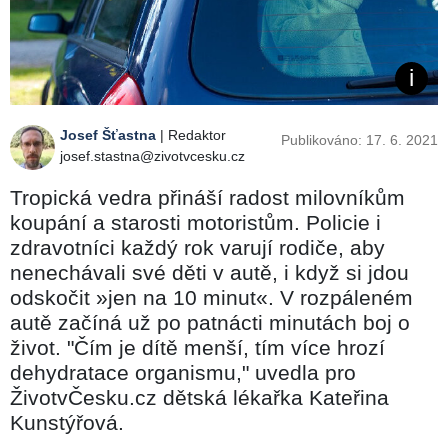
Josef Šťastna
| Redaktor
Publikováno: 17. 6. 2021
josef.stastna@zivotvcesku.cz
Tropická vedra přináší radost milovníkům
koupání a starosti motoristům. Policie i
zdravotníci každý rok varují rodiče, aby
nenechávali své děti v autě, i když si jdou
odskočit »​jen na 10 minut«. V rozpáleném
autě začíná už po patnácti minutách boj o
život. "Čím je dítě menší, tím více hrozí
dehydratace organismu," uvedla pro
ŽivotvČesku.cz dětská lékařka Kateřina
Kunstýřová.