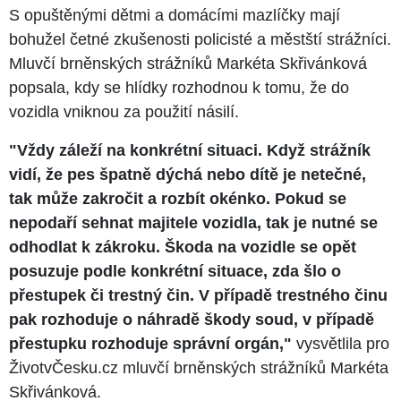
S opuštěnými dětmi a domácími mazlíčky mají
bohužel četné zkušenosti policisté a městští strážníci.
Mluvčí brněnských strážníků Markéta Skřivánková
popsala, kdy se hlídky rozhodnou k tomu, že do
vozidla vniknou za použití násilí.
"Vždy záleží na konkrétní situaci. Když strážník
vidí, že pes špatně dýchá nebo dítě je netečné,
tak může zakročit a rozbít okénko. Pokud se
nepodaří sehnat majitele vozidla, tak je nutné se
odhodlat k zákroku. Škoda na vozidle se opět
posuzuje podle konkrétní situace, zda šlo o
přestupek či trestný čin. V případě trestného činu
pak rozhoduje o náhradě škody soud, v případě
přestupku rozhoduje správní orgán,"
vysvětlila pro
ŽivotvČesku.cz mluvčí brněnských strážníků Markéta
Skřivánková.