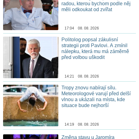
radou, kterou bychom podle něj
měli odkoukat od zvířat
17:04 08. 08. 2026
Politolog popsal zákulisní
strategii proti Pavlovi. A zmínil
nálepku, která mu má záměrně
před volbou uškodit
14:21 08. 08. 2026
Tropy znovu nabírají sílu.
Meteorologové varují před delší
vlnou a ukázali na místa, kde
situace bude nejhorší
14:19 08. 08. 2026
Změna stavu u Jaromíra