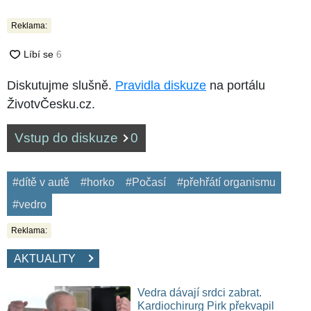
Reklama:
Diskutujme slušně.
Pravidla diskuze
na portálu
ŽivotvČesku.cz.
Vstup do diskuze
0
#dítě v autě
#horko
#Počasí
#přehřátí organismu
#vedro
Reklama:
AKTUALITY
Vedra dávají srdci zabrat.
Kardiochirurg Pirk překvapil