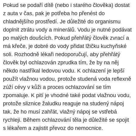
Pokud se podaří dítě (nebo i starého člověka) dostat
z auta v čas, pak je potřeba ho přenést do
chladnějšího prostředí. Je důležité do organismu
doplnit ztrátu vody a minerálů. Vodu je nutné podávat
po malých doušcích. Pokud přehřátý člověk zvrací a
má křeče, je dobré do vody přidat lžičku kuchyňské
soli. Rozhodně lékaři nedoporučují, aby přehřátý
člověk byl ochlazován zprudka tím, že by na něj
někdo nastříkal ledovou vodu. K ochlazení je lepší
použít vlažnou vodou, protože studená voda reflexně
zúží cévy v kůži a proces ochlazování se tím
zpomaluje. K pití je vhodné také podat vlažnou vodu,
protože sliznice žaludku reaguje na studený nápoj
tak, že ho musí zahřát, vlažný nápoj se vstřebá
rychleji. Během ochlazování těla je důležité se spojit
s lékařem a zajistit převoz do nemocnice.