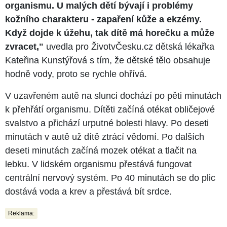
organismu. U malých dětí bývají i problémy
kožního charakteru - zapaření kůže a ekzémy.
Když dojde k úžehu, tak dítě má horečku a může
zvracet,"
uvedla pro ŽivotvČesku.cz dětská lékařka
Kateřina Kunstýřová s tím, že dětské tělo obsahuje
hodně vody, proto se rychle ohřívá.
V uzavřeném autě na slunci dochází po pěti minutách
k přehřátí organismu. Dítěti začíná otékat obličejové
svalstvo a přichází urputné bolesti hlavy. Po deseti
minutách v autě už dítě ztrácí vědomí. Po dalších
deseti minutách začíná mozek otékat a tlačit na
lebku. V lidském organismu přestává fungovat
centrální nervový systém. Po 40 minutách se do plic
dostává voda a krev a přestává bít srdce.
Reklama: