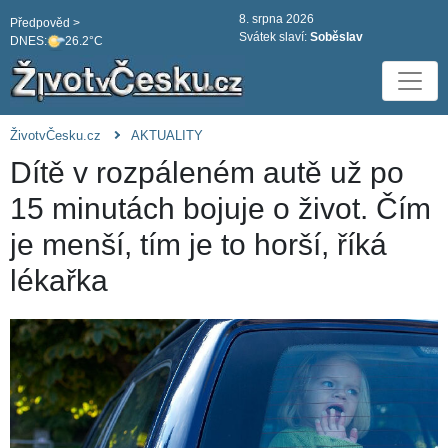
8. srpna 2026
Předpověd >
Svátek slaví:
Soběslav
DNES:
26.2°C
ŽivotvČesku.cz
AKTUALITY
Dítě v rozpáleném autě už po
15 minutách bojuje o život. Čím
je menší, tím je to horší, říká
lékařka