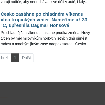
varují rodiče, aby nenechávali své děti v autě, i když
vlhkost vzduchu," vyjádřila se Dagmar Honsová pro
si jdou odskočit »​jen na 10 minut«. V rozpáleném
ŽivotvČesku.cz.
autě začíná už po patnácti minutách boj o život. "Čím
Česko zasáhne po chladném víkendu
je dítě menší, tím více hrozí dehydratace organismu,"
vlna tropických veder. Naměříme až 33
uvedla pro ŽivotvČesku.cz dětská lékařka Kateřina
°C, upřesnila Dagmar Honsová
Kunstýřová.
Po chladnějším víkendu nastane prudká změna. Nový
týden by měl milovníkům horkých letních dnů přinést
radost a mnohým jiným zase naopak starost. Česko
se totiž dočká tropických veder, kdy teploty vystřelí
nad »třicítku«. "Některé modely dávají informaci, že v
chozí
1
Další
úterý a ve středu naměříme až 33 °C, některé jiné pak
to, že se zastavíme na 31 °C," vyjádřila se Dagmar
Honsová pro ŽivotvČesku.cz.