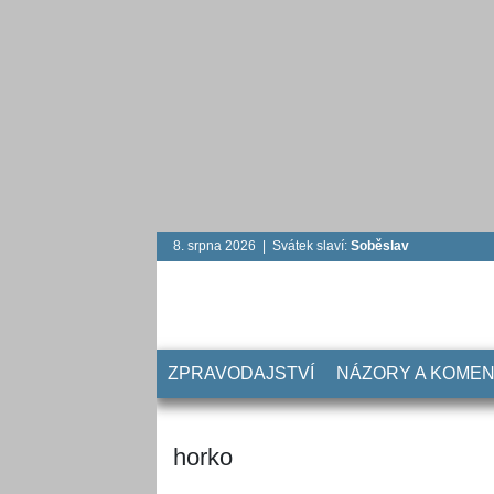
8. srpna 2026 | Svátek slaví:
Soběslav
ZPRAVODAJSTVÍ
NÁZORY A KOME
horko