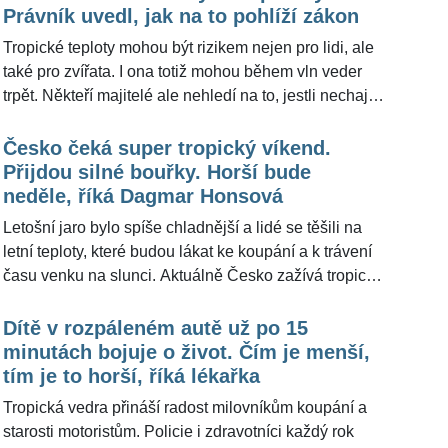
6 stupňů Celsia," potvrdila pro ŽivotvČesku.cz
Právník uvedl, jak na to pohlíží zákon
praktická lékařka Irena Bijedičová. Nevhodně
Tropické teploty mohou být rizikem nejen pro lidi, ale
nastavená teplota ale není jediným problémem, který
také pro zvířata. I ona totiž mohou během vln veder
může klimatizace přinést.
trpět. Někteří majitelé ale nehledí na to, jestli nechají
například psa uvázaného u obchodu nebo zavřeného
v autě, když vyráží na nákupy. Takové jednání však
Česko čeká super tropický víkend.
může někdy mít i vážné následky. V některých
Přijdou silné bouřky. Horší bude
případech hrozí nezodpovědným »páníčkům« také
neděle, říká Dagmar Honsová
obrovské pokuty. "Ponechání zvířete v rozpáleném
Letošní jaro bylo spíše chladnější a lidé se těšili na
autě může být přestupkem dle zákona na ochranu
letní teploty, které budou lákat ke koupání a k trávení
zvířat proti týrání s možnou pokutou až do výše 1
času venku na slunci. Aktuálně Česko zažívá tropické
milionu korun," řekl pro ŽivotvČesku.cz advokát Petr
dny a Český hydrometeorologický ústav (ČHMÚ)
Mjartan.
vydal dokonce výstrahu týkající se vysokých teplot.
Dítě v rozpáleném autě už po 15
Ani víkend nepřinese teplotní změnu. "Numerické
minutách bojuje o život. Čím je menší,
modely ukazují, že 35 °C bude po oba dny. Obávám
tím je to horší, říká lékařka
se, že horší to pro nás bude v neděli, protože budeme
Tropická vedra přináší radost milovníkům koupání a
mít za sebou i tropickou noc, místy nebude teplota
starosti motoristům. Policie i zdravotníci každý rok
klesat pod 20 °C a k tomu se bude ještě zvyšovat