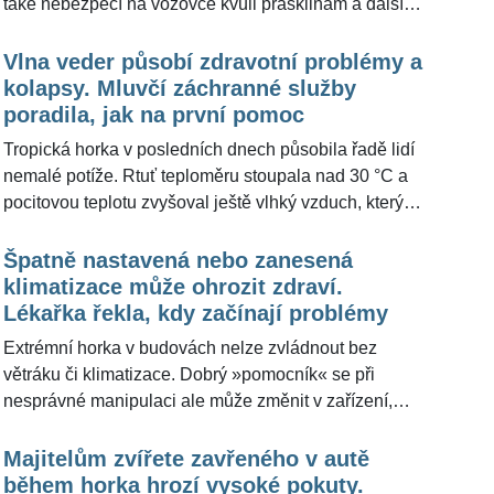
také nebezpečí na vozovce kvůli prasklinám a dalším
ŽivotvČesku.cz.
rizikům plynoucím z extrémního horka. "Silný sluneční
žár se může podepsat na starých betonových
Vlna veder působí zdravotní problémy a
površích, které mohou popraskat. Není to žádná
kolapsy. Mluvčí záchranné služby
česká specialita, potýkají se s tím třeba i v Německu,"
poradila, jak na první pomoc
řekla mluvčí Ředitelství silnic a dálnic České
Tropická horka v posledních dnech působila řadě lidí
republiky pro ŽivotvČesku.cz.
nemalé potíže. Rtuť teploměru stoupala nad 30 °C a
pocitovou teplotu zvyšoval ještě vlhký vzduch, který
vytvářel dusno. Vlna veder komplikuje také práci
záchranářům, kteří vyjíždějí mnohem častěji ke
Špatně nastavená nebo zanesená
zdravotním kolapsům právě kvůli horku. Tisková
klimatizace může ohrozit zdraví.
mluvčí pražské Záchranné služby Jana Poštová
Lékařka řekla, kdy začínají problémy
poradila, jak by měla vypadat první pomoc před
Extrémní horka v budovách nelze zvládnout bez
zásahem záchranářů. "Je několik příznaků, kdy by
větráku či klimatizace. Dobrý »​pomocník« se při
lidé rozhodně měli poslouchat tělo – pomůže odejít z
nesprávné manipulaci ale může změnit v zařízení,
daného prostředí, tedy z přímého slunce nebo z
které ohrožuje lidské zdraví. "Obecně platí, že
přehřáté místnosti někam do stínu. Po doušcích, ale
klimatizace by měla by měla být nastavena tak, aby
Majitelům zvířete zavřeného v autě
ne zase moc, doplňovat tekutiny," řekla pro
rozdíl mezi venkovní a vnitřní teplotou nebyl větší než
během horka hrozí vysoké pokuty.
ŽivotvČesku.cz.