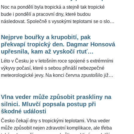
ŽivotvČesku.cz meteoroložka Dagmar Honsová.
Noc na pondělí byla tropická a stejně tak tropické
bude i pondělí a pracovní dny, které budou
následovat. Společně s vysokými teplotami se o slovo
ale přihlásí také bouřky, které nás budou provázet
celým týdnem včetně soboty a neděle. "Pokles teplot
Nejprve bouřky a krupobití, pak
vzduchu přinese víkend," nastínila pro ŽivotvČesku.cz
překvapí tropický den. Dagmar Honsová
meteoroložka Dagmar Honsová.
upřesnila, kam až vyskočí rtuť
teploměru
Léto v Česku je v letošním roce spojené s extrémními
výkyvy počasí, které s sebou přináší nebezpečné
meteorologické jevy. Na konci června zpustošilo jižní
Moravu tornádo a už několik týdnů dochází k silným
bouřkám a přívalovým dešťům, které stojí za vznikem
Vlna veder může způsobit praskliny na
povodní. I v tomto týdnu dojde na vysoké teploty, které
silnici. Mluvčí popsala postup při
mohou být jejich příčinou. Podle meteoroložky
škodné události
Dagmar Honsové bude tropickým dnem čtvrtek. "
Odpolední teploty se budou pohybovat mezi 24 až 28
Česko čekají dny s tropickými teplotami. Vlna veder
°C, na Moravě a ve Slezsku dojde až na 32 °C. Slabý
může způsobit nejen zdravotní komplikace, ale třeba
proměnlivý vítr, v bouřkách zesílí," řekla pro