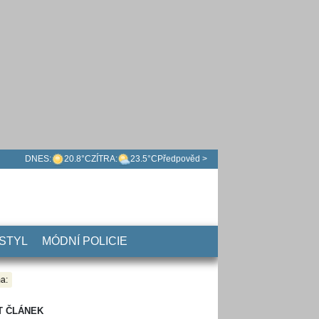
DNES:
20.8°C
ZÍTRA:
23.5°C
Předpověd >
 STYL
MÓDNÍ POLICIE
a:
T ČLÁNEK