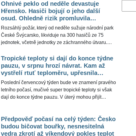
Ohnivé peklo od neděle devastuje
Vyhled
Hřensko. Hasiči bojují o jeho další
osud. Ohledně rizik promluvila
konzultantka počasí Dagmar Honsová
Rozsáhlý požár, který od neděle sužuje národní park
České Švýcarsko, likviduje na 300 hasičů ze 75
jednotek, včetně jednotky ze záchranného útvaru.
Požáry v posledních dnech propukaly i na jiných
místech, nebyly však tak intenzivní a dařilo se je krotit.
Tropické teploty si dají do konce týdne
"Na riziko požárů mají vliv teplota, sucho, vlhkost
pauzu, v srpnu hrozí návrat. Kam až
vzduchu a rychlost větru," uvedla pro ŽivotvČesku.cz
vystřelí rtuť teploměru, upřesnila
meteoroložka Dagmar Honsová a popsala, jaké
meteoroložka Dagmar Honsová
Poslední červencový týden bude ve znamení pravého
zásady musí lidé dodržovat, aby ke vzniku požárů
letního počasí, mučivé super tropické teploty si však
nepřispívali.
dají do konce týdne pauzu. V úterý mohou přijít
bouřky a i v průběhu následujících dní lze očekávat
občasné přeháňky. To bude úleva především pro
Předpověď počasí na celý týden: Česko
přírodu. "Každý rok se těšíme na teplé a suché
budou bičovat bouřky, nesnesitelná
počasí. Pokud ale trvá příliš dlouho, přináší nebezpečí
vedra zkrotí až víkendový pokles teplot
vzniku požáru v přírodním prostředí," uvedla pro