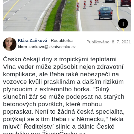
Klára Zaňková
| Redaktorka
Publikováno: 8. 7. 2021
klara.zankova@zivotvcesku.cz
Česko čekají dny s tropickými teplotami.
Vlna veder může způsobit nejen zdravotní
komplikace, ale třeba také nebezpečí na
vozovce kvůli prasklinám a dalším rizikům
plynoucím z extrémního horka. "Silný
sluneční žár se může podepsat na starých
betonových površích, které mohou
popraskat. Není to žádná česká specialita,
potýkají se s tím třeba i v Německu," řekla
mluvčí Ředitelství silnic a dálnic České
republiky pro ŽivotvČesku.cz.