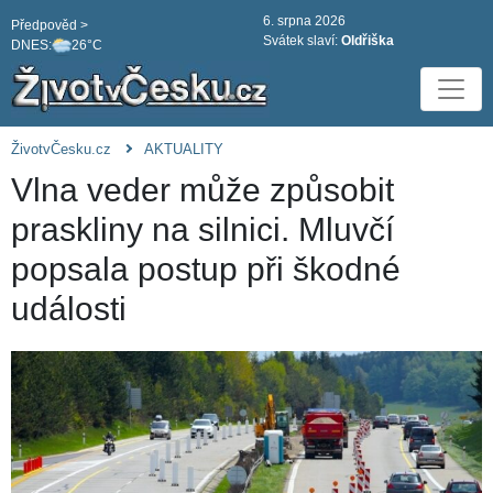
6. srpna 2026
Předpověd >
Svátek slaví:
Oldřiška
DNES:
26°C
ŽivotvČesku.cz
AKTUALITY
Vlna veder může způsobit
praskliny na silnici. Mluvčí
popsala postup při škodné
události