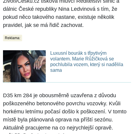
ŽivotvČesku.cz tisková mluvčí Ředitelství silnic a
dálnic České republiky Nina Ledvinová s tím, že
pokud něco takového nastane, existuje několik
pravidel, jak se má řidič zachovat.
Reklama:
Luxusní bourák s třpytivým
volantem. Marie Růžičková se
pochlubila vozem, který si nadělila
sama
D35 km 284 je obousměrně uzavřena z důvodu
poškozeného betonového povrchu vozovky. Kvůli
horkému letnímu počasí došlo k poškození. V tomto
místě byla plánovaná oprava na příští sezónu.
Aktuálně pracujeme na co nejrychlejší opravě.