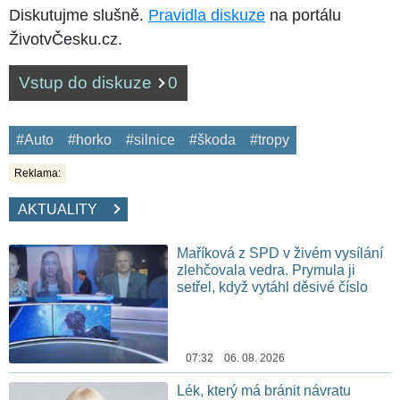
Diskutujme slušně.
Pravidla diskuze
na portálu
ŽivotvČesku.cz.
Vstup do diskuze
0
#Auto
#horko
#silnice
#škoda
#tropy
Reklama:
AKTUALITY
Maříková z SPD v živém vysílání
zlehčovala vedra. Prymula ji
setřel, když vytáhl děsivé číslo
07:32 06. 08. 2026
Lék, který má bránit návratu