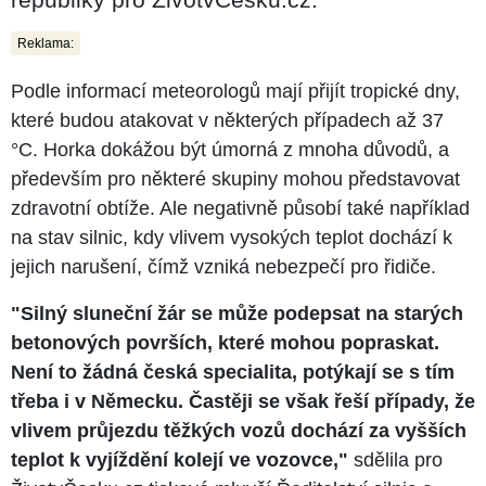
Reklama:
Podle informací meteorologů mají přijít tropické dny,
které budou atakovat v některých případech až 37
°C. Horka dokážou být úmorná z mnoha důvodů, a
především pro některé skupiny mohou představovat
zdravotní obtíže. Ale negativně působí také například
na stav silnic, kdy vlivem vysokých teplot dochází k
jejich narušení, čímž vzniká nebezpečí pro řidiče.
"Silný sluneční žár se může podepsat na starých
betonových površích, které mohou popraskat.
Není to žádná česká specialita, potýkají se s tím
třeba i v Německu. Častěji se však řeší případy, že
vlivem průjezdu těžkých vozů dochází za vyšších
teplot k vyjíždění kolejí ve vozovce,"
sdělila pro