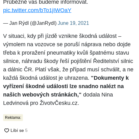
Průběžně vás budeme informovat.
pic.twitter.com/bTo1jIWOaY
— Jan Rýdl (@JanRydl)
June 19, 2021
V situaci, kdy při jízdě vznikne škodná událost –
výmolem na vozovce se poruší náprava nebo dojde
třeba k proražení pneumatiky kvůli špatnému stavu
silnice, náhradu škody řeší pojištění Ředitelství silnic
a dálnic ČR. Platí však, že případ musí schválit, a ne
každá škodná událost je uhrazena.
"Dokumenty k
vyřízení škodné události lze snadno nalézt na
našich webových stránkách,"
dodala Nina
Ledvinová pro ŽivotvČesku.cz.
Reklama: